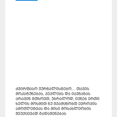
ᲫᲕᲘᲠᲤᲐᲡᲝ ᲟᲣᲠᲜᲐᲚᲘᲡᲢᲔᲑᲝ… ᲗᲐᲕᲘᲡ
ᲛᲝᲙᲐᲢᲣᲜᲔᲑᲐᲡ, ᲞᲔᲞᲚᲔᲑᲡ ᲓᲐ ᲘᲐᲕᲜᲐᲜᲐᲡ
ᲐᲠᲐᲕᲘᲜ ᲒᲗᲮᲝᲕᲗ, ᲣᲑᲠᲐᲚᲝᲓ, ᲘᲥᲜᲔᲑ ᲔᲠᲗᲘ
ᲮᲔᲚᲘᲡ ᲛᲝᲡᲛᲘᲗ ᲜᲣ ᲒᲕᲐᲛᲪᲜᲝᲑᲗ ᲔᲕᲠᲝᲞᲘᲡ
ᲐᲛᲝᲟᲚᲔᲢᲕᲐᲡ ᲓᲐ ᲛᲘᲡᲘ ᲛᲝᲡᲐᲮᲚᲔᲝᲑᲘᲡ
ᲨᲔᲣᲥᲪᲔᲕᲐᲓ ᲒᲐᲓᲐᲨᲔᲜᲔᲑᲐᲡ