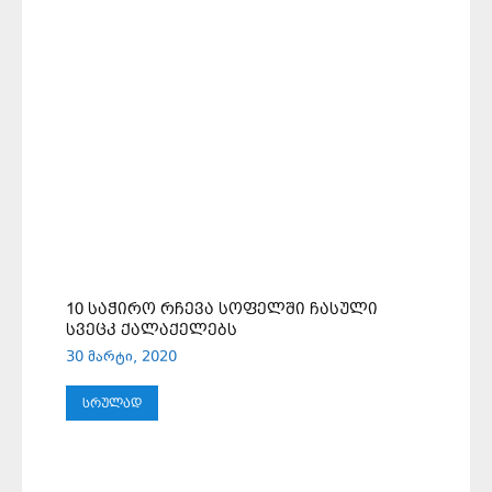
10 ᲡᲐᲭᲘᲠᲝ ᲠᲩᲔᲕᲐ ᲡᲝᲤᲔᲚᲨᲘ ᲩᲐᲡᲣᲚᲘ
ᲡᲕᲔᲪᲙ ᲥᲐᲚᲐᲥᲔᲚᲔᲑᲡ
30 მარტი, 2020
ᲡᲠᲣᲚᲐᲓ