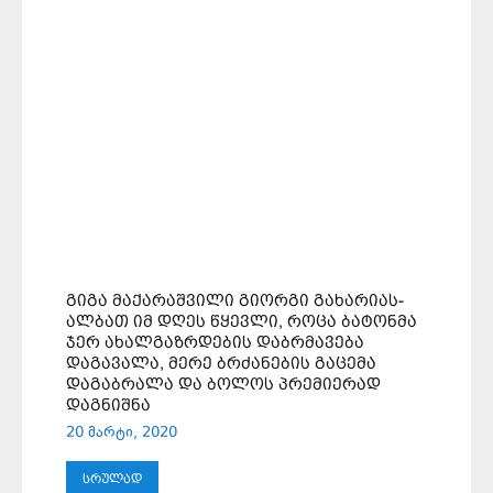
ᲒᲘᲒᲐ ᲛᲐᲥᲐᲠᲐᲨᲕᲘᲚᲘ ᲒᲘᲝᲠᲒᲘ ᲒᲐᲮᲐᲠᲘᲐᲡ-
ᲐᲚᲑᲐᲗ ᲘᲛ ᲓᲦᲔᲡ ᲬᲧᲔᲕᲚᲘ, ᲠᲝᲪᲐ ᲑᲐᲢᲝᲜᲛᲐ
ᲯᲔᲠ ᲐᲮᲐᲚᲒᲐᲖᲠᲓᲔᲑᲘᲡ ᲓᲐᲑᲠᲛᲐᲕᲔᲑᲐ
ᲓᲐᲒᲐᲕᲐᲚᲐ, ᲛᲔᲠᲔ ᲑᲠᲫᲐᲜᲔᲑᲘᲡ ᲒᲐᲪᲔᲛᲐ
ᲓᲐᲒᲐᲑᲠᲐᲚᲐ ᲓᲐ ᲑᲝᲚᲝᲡ ᲞᲠᲔᲛᲘᲔᲠᲐᲓ
ᲓᲐᲒᲜᲘᲨᲜᲐ
20 მარტი, 2020
ᲡᲠᲣᲚᲐᲓ