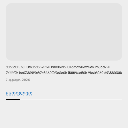
ᲛᲔᲑᲐᲟᲔ ᲝᲤᲘᲪᲠᲔᲑᲛᲐ ᲓᲘᲓᲘ ᲝᲓᲔᲜᲝᲑᲘᲗ ᲐᲠᲐᲓᲔᲙᲚᲐᲠᲘᲠᲔᲑᲣᲚᲘ
ᲝᲥᲠᲝᲡ ᲡᲐᲘᲣᲕᲔᲚᲘᲠᲝ ᲜᲐᲙᲔᲗᲝᲑᲔᲑᲘᲡ ᲨᲔᲛᲝᲢᲐᲜᲘᲡ ᲤᲐᲥᲢᲔᲑᲘ ᲐᲦᲙᲕᲔᲗᲔᲡ
7 აგვისტო, 2026
ᲛᲡᲝᲤᲚᲘᲝ