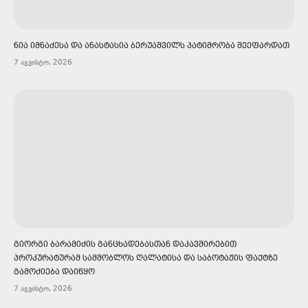
ᲜᲘᲐ ᲘᲛᲜᲐᲫᲔᲡᲐ ᲓᲐ ᲐᲜᲐᲡᲢᲐᲡᲘᲐ ᲑᲔᲠᲣᲐᲨᲕᲘᲚᲡ ᲞᲐᲢᲘᲛᲠᲝᲑᲐ ᲨᲔᲔᲤᲐᲠᲓᲐᲗ
7 აგვისტო, 2026
ᲒᲘᲝᲠᲒᲘ ᲑᲐᲠᲐᲛᲘᲫᲘᲡ ᲒᲐᲜᲪᲮᲐᲓᲔᲑᲐᲡᲗᲐᲜ ᲓᲐᲙᲐᲕᲨᲘᲠᲔᲑᲘᲗ
ᲞᲠᲝᲙᲣᲠᲐᲢᲣᲠᲐᲛ ᲡᲐᲛᲨᲝᲑᲚᲝᲡ ᲦᲐᲚᲐᲢᲘᲡᲐ ᲓᲐ ᲡᲐᲑᲝᲢᲐᲟᲘᲡ ᲤᲐᲥᲢᲖᲔ
ᲒᲐᲛᲝᲫᲘᲔᲑᲐ ᲓᲐᲘᲬᲧᲝ
7 აგვისტო, 2026