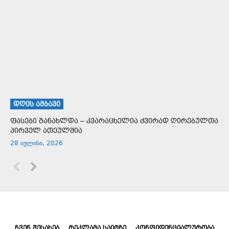
ᲓᲦᲘᲡ ᲐᲛᲑᲐᲕᲘ
ფასები განახლდა – კვარაცხელია ძვირად ღირებულთა
პირველ ათეულშია
28 ივლისი, 2026
ᲩᲕᲔᲜ ᲨᲔᲡᲐᲮᲔᲑ
ᲠᲔᲙᲚᲐᲛᲐ ᲡᲐᲘᲢᲖᲔ
ᲙᲝᲜᲤᲘᲓᲔᲜᲪᲘᲐᲚᲣᲠᲝᲑᲐ