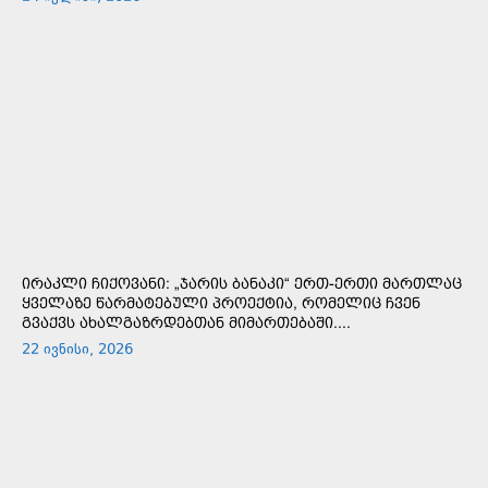
ᲘᲠᲐᲙᲚᲘ ᲩᲘᲥᲝᲕᲐᲜᲘ: „ᲯᲐᲠᲘᲡ ᲑᲐᲜᲐᲙᲘ“ ᲔᲠᲗ-ᲔᲠᲗᲘ ᲛᲐᲠᲗᲚᲐᲪ
ᲧᲕᲔᲚᲐᲖᲔ ᲬᲐᲠᲛᲐᲢᲔᲑᲣᲚᲘ ᲞᲠᲝᲔᲥᲢᲘᲐ, ᲠᲝᲛᲔᲚᲘᲪ ᲩᲕᲔᲜ
ᲒᲕᲐᲥᲕᲡ ᲐᲮᲐᲚᲒᲐᲖᲠᲓᲔᲑᲗᲐᲜ ᲛᲘᲛᲐᲠᲗᲔᲑᲐᲨᲘ....
22 ივნისი, 2026