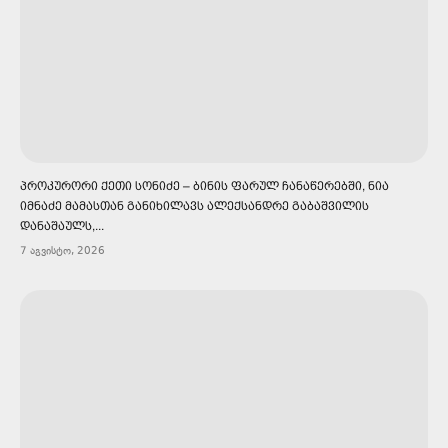
ᲞᲠᲝᲙᲣᲠᲝᲠᲘ ᲥᲔᲗᲘ ᲡᲝᲜᲘᲫᲔ – ᲑᲘᲜᲘᲡ ᲤᲐᲠᲣᲚ ᲩᲐᲜᲐᲬᲔᲠᲔᲑᲨᲘ, ᲜᲘᲐ
ᲘᲛᲜᲐᲫᲔ ᲛᲐᲛᲐᲡᲗᲐᲜ ᲒᲐᲜᲘᲮᲘᲚᲐᲕᲡ ᲐᲚᲔᲥᲡᲐᲜᲓᲠᲔ ᲒᲐᲑᲐᲨᲕᲘᲚᲘᲡ
ᲓᲐᲜᲐᲨᲐᲣᲚᲡ,...
7 აგვისტო, 2026