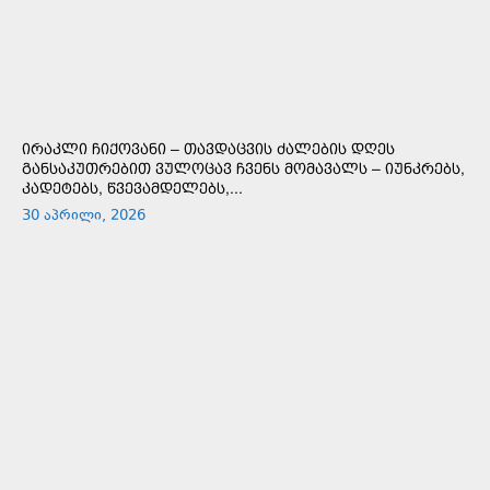
ᲘᲠᲐᲙᲚᲘ ᲩᲘᲥᲝᲕᲐᲜᲘ – ᲗᲐᲕᲓᲐᲪᲕᲘᲡ ᲫᲐᲚᲔᲑᲘᲡ ᲓᲦᲔᲡ
ᲒᲐᲜᲡᲐᲙᲣᲗᲠᲔᲑᲘᲗ ᲕᲣᲚᲝᲪᲐᲕ ᲩᲕᲔᲜᲡ ᲛᲝᲛᲐᲕᲐᲚᲡ – ᲘᲣᲜᲙᲠᲔᲑᲡ,
ᲙᲐᲓᲔᲢᲔᲑᲡ, ᲬᲕᲔᲕᲐᲛᲓᲔᲚᲔᲑᲡ,...
30 აპრილი, 2026