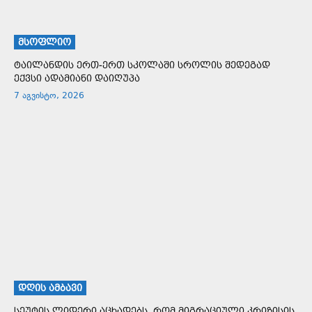
ᲛᲡᲝᲤᲚᲘᲝ
ტაილანდის ერთ-ერთ სკოლაში სროლის შედეგად
ექვსი ადამიანი დაიღუპა
7 აგვისტო, 2026
ᲓᲦᲘᲡ ᲐᲛᲑᲐᲕᲘ
სეუტის ლიდერი აცხადებს, რომ მიგრაციული კრიზისის