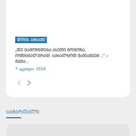
ᲓᲦᲘᲡ ᲐᲛᲑᲐᲕᲘ
„თუ გამოჩნდება ასეთი გოგონა,
ოფიციალურად, სახალხოდ გადავცემ…“ –
გიგა...
7 აგვისტო, 2026
ᲡᲐᲛᲐᲠᲗᲐᲚᲘ