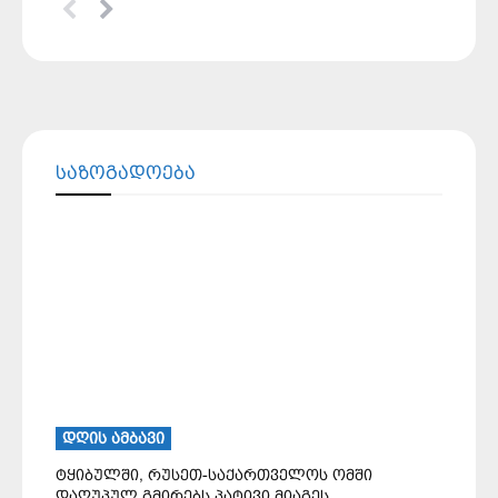
ᲡᲐᲖᲝᲒᲐᲓᲝᲔᲑᲐ
ᲓᲦᲘᲡ ᲐᲛᲑᲐᲕᲘ
ტყიბულში, რუსეთ-საქართველოს ომში
დაღუპულ გმირებს პატივი მიაგეს