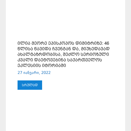
ᲘᲚᲘᲐ ᲛᲔᲝᲠᲔ ᲔᲞᲘᲡᲙᲝᲞᲝᲡ ᲓᲘᲛᲘᲢᲠᲘᲖᲔ: 46
ᲬᲚᲘᲡᲐ ᲬᲐᲕᲘᲓᲐ ᲩᲕᲔᲜᲒᲐᲜ ᲓᲐ, ᲛᲘᲣᲮᲔᲓᲐᲕᲐᲓ
ᲐᲮᲐᲚᲒᲐᲖᲠᲓᲝᲑᲘᲡᲐ, ᲨᲔᲫᲚᲝ ᲡᲔᲠᲘᲝᲖᲣᲚᲘ
ᲙᲕᲐᲚᲘ ᲓᲐᲔᲢᲝᲕᲔᲑᲘᲜᲐ ᲡᲐᲥᲐᲠᲗᲕᲔᲚᲝᲡ
ᲔᲙᲚᲔᲡᲘᲘᲡ ᲘᲢᲝᲠᲘᲐᲨᲘ
27 იანვარი, 2022
ᲡᲠᲣᲚᲐᲓ