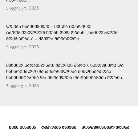
5 აგვისტო, 2026
ᲚᲔᲕᲐᲜ ᲮᲐᲑᲔᲘᲨᲕᲘᲚᲘ – ᲛᲘᲜᲓᲐ ᲒᲗᲮᲝᲕᲝᲗ,
ᲒᲐᲣᲤᲠᲗᲮᲘᲚᲓᲔᲗ ᲩᲕᲔᲜᲡ ᲓᲘᲓ ᲝᲯᲐᲮᲡ, „ᲜᲐᲪᲘᲝᲜᲐᲚᲣᲠ
ᲛᲝᲫᲠᲐᲝᲑᲐᲡ“ – ᲧᲕᲔᲚᲐ ᲛᲝᲔᲠᲘᲓᲝᲡ,...
5 აგვისტო, 2026
ᲛᲘᲮᲔᲘᲚ ᲡᲐᲠᲯᲕᲔᲚᲐᲫᲔ: ᲫᲐᲚᲘᲐᲜ ᲙᲐᲠᲒᲘ, ᲜᲐᲧᲝᲤᲘᲔᲠᲘ ᲓᲐ
ᲡᲐᲡᲐᲠᲒᲔᲑᲚᲝ ᲗᲐᲜᲐᲛᲨᲠᲝᲛᲚᲝᲑᲐ ᲛᲘᲛᲓᲘᲜᲐᲠᲔᲝᲑᲡ
ᲡᲐᲛᲘᲜᲘᲡᲢᲠᲝᲡᲐ ᲓᲐ ᲛᲨᲝᲑᲔᲚᲗᲐ ᲝᲠᲒᲐᲜᲘᲖᲐᲪᲘᲐᲡ ᲨᲝᲠᲘᲡ....
5 აგვისტო, 2026
ᲩᲕᲔᲜ ᲨᲔᲡᲐᲮᲔᲑ
ᲠᲔᲙᲚᲐᲛᲐ ᲡᲐᲘᲢᲖᲔ
ᲙᲝᲜᲤᲘᲓᲔᲜᲪᲘᲐᲚᲣᲠᲝᲑᲐ