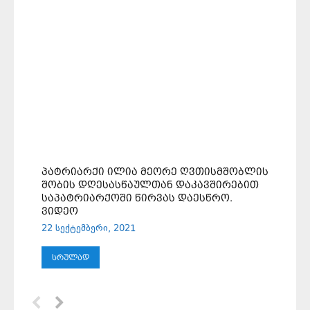
ᲞᲐᲢᲠᲘᲐᲠᲥᲘ ᲘᲚᲘᲐ ᲛᲔᲝᲠᲔ ᲦᲕᲗᲘᲡᲛᲨᲝᲑᲚᲘᲡ
ᲨᲝᲑᲘᲡ ᲓᲦᲔᲡᲐᲡᲬᲐᲣᲚᲗᲐᲜ ᲓᲐᲙᲐᲕᲨᲘᲠᲔᲑᲘᲗ
ᲡᲐᲞᲐᲢᲠᲘᲐᲠᲥᲝᲨᲘ ᲬᲘᲠᲕᲐᲡ ᲓᲐᲔᲡᲬᲠᲝ.
ᲕᲘᲓᲔᲝ
22 სექტემბერი, 2021
ᲡᲠᲣᲚᲐᲓ