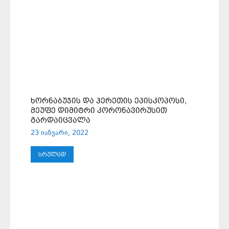
ᲮᲝᲠᲜᲐᲑᲣᲯᲘᲡ ᲓᲐ ᲰᲔᲠᲔᲗᲘᲡ ᲔᲞᲘᲡᲙᲝᲞᲝᲡᲘ,
ᲛᲔᲣᲤᲔ ᲓᲘᲛᲘᲢᲠᲘ ᲙᲝᲠᲝᲜᲐᲕᲘᲠᲣᲡᲘᲗ
ᲒᲐᲠᲓᲐᲘᲪᲕᲐᲚᲐ
23 იანვარი, 2022
ᲡᲠᲣᲚᲐᲓ