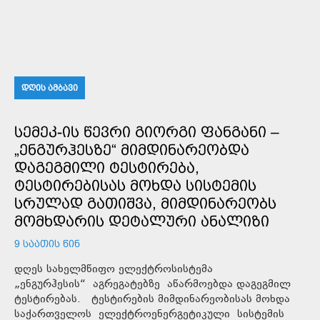
ᲓᲦᲘᲡ ᲐᲛᲑᲐᲕᲘ
ᲡᲔᲛᲔᲙ-ᲘᲡ ᲬᲔᲕᲠᲘ ᲒᲘᲝᲠᲒᲘ ᲤᲐᲜᲒᲐᲜᲘ –
„ᲔᲜᲒᲣᲠᲰᲔᲡᲖᲔ“ ᲛᲘᲛᲓᲘᲜᲐᲠᲔᲝᲑᲓᲐ
ᲓᲐᲒᲔᲒᲛᲘᲚᲘ ᲢᲔᲡᲢᲘᲠᲔᲑᲐ,
ᲢᲔᲡᲢᲘᲠᲔᲑᲘᲡᲐᲡ ᲛᲝᲮᲓᲐ ᲡᲘᲡᲢᲔᲛᲘᲡ
ᲡᲠᲣᲚᲐᲓ ᲒᲐᲗᲘᲨᲕᲐ, ᲛᲘᲛᲓᲘᲜᲐᲠᲔᲝᲑᲡ
ᲛᲝᲛᲮᲓᲐᲠᲘᲡ ᲓᲔᲢᲐᲚᲣᲠᲘ ᲐᲜᲐᲚᲘᲖᲘ
9 ᲡᲐᲐᲗᲘᲡ ᲬᲘᲜ
დღეს სახელმწიფო ელექტროსისტემა
„ენგურჰესის“ აგრეგატებზე აწარმოებდა დაგეგმილ
ტესტირებას. ტესტირების მიმდინარეობისას მოხდა
საქართველოს ელექტროენერგეტიკული სისტემის