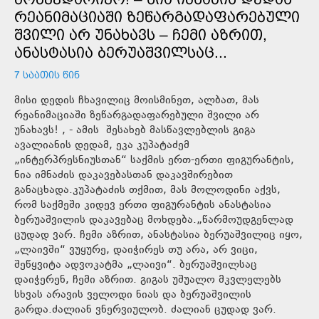
ᲠᲔᲐᲜᲘᲛᲐᲪᲘᲐᲨᲘ ᲖᲔᲬᲐᲠᲒᲐᲓᲐᲤᲐᲠᲔᲑᲣᲚᲘ
ᲨᲕᲘᲚᲘ ᲐᲠ ᲣᲜᲐᲮᲐᲕᲡ – ᲩᲔᲛᲘ ᲐᲖᲠᲘᲗ,
ᲐᲜᲐᲡᲢᲐᲡᲘᲐ ᲑᲔᲠᲣᲐᲨᲕᲘᲚᲡᲐᲪ...
7 ᲡᲐᲐᲗᲘᲡ ᲬᲘᲜ
მისი დედის ჩხავილიც მოისმინეთ, ალბათ, მას
რეანიმაციაში ზეწარგადაფარებული შვილი არ
უნახავს! , - ამის შესახებ მასწავლებლის გიგა
ავალიანის დედამ, ეკა კუპატაძემ
„ინტერპრესნიუსთან“ საქმის ერთ-ერთი ფიგურანტის,
ნია იმნაძის დაკავებასთან დაკავშირებით
განაცხადა.კუპატაძის თქმით, მას მოლოდინი აქვს,
რომ საქმეში კიდევ ერთი ფიგურანტის ანასტასია
ბერუაშვილის დაკავებაც მოხდება.„წარმოუდგენლად
ცუდად ვარ. ჩემი აზრით, ანასტასია ბერუაშვილიც იყო,
„ლაივში“ ვუყურე, დაიჭირეს თუ არა, არ ვიცი,
შეწყვიტა ადვოკატმა „ლაივი“. ბერუაშვილსაც
დაიჭერენ, ჩემი აზრით. გიგას უშუალო მკვლელებს
სხვას არავის ველოდი ნიას და ბერუაშვილის
გარდა.ძალიან ვნერვიულობ. ძალიან ცუდად ვარ.