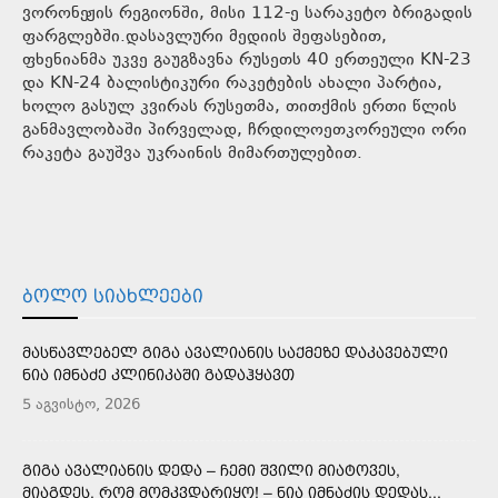
ვორონეჟის რეგიონში, მისი 112-ე სარაკეტო ბრიგადის
ფარგლებში.დასავლური მედიის შეფასებით,
ფხენიანმა უკვე გაუგზავნა რუსეთს 40 ერთეული KN-23
და KN-24 ბალისტიკური რაკეტების ახალი პარტია,
ხოლო გასულ კვირას რუსეთმა, თითქმის ერთი წლის
განმავლობაში პირველად, ჩრდილოეთკორეული ორი
რაკეტა გაუშვა უკრაინის მიმართულებით.
ᲑᲝᲚᲝ ᲡᲘᲐᲮᲚᲔᲔᲑᲘ
ᲛᲐᲡᲬᲐᲕᲚᲔᲑᲔᲚ ᲒᲘᲒᲐ ᲐᲕᲐᲚᲘᲐᲜᲘᲡ ᲡᲐᲥᲛᲔᲖᲔ ᲓᲐᲙᲐᲕᲔᲑᲣᲚᲘ
ᲜᲘᲐ ᲘᲛᲜᲐᲫᲔ ᲙᲚᲘᲜᲘᲙᲐᲨᲘ ᲒᲐᲓᲐᲰᲧᲐᲕᲗ
5 აგვისტო, 2026
ᲒᲘᲒᲐ ᲐᲕᲐᲚᲘᲐᲜᲘᲡ ᲓᲔᲓᲐ – ᲩᲔᲛᲘ ᲨᲕᲘᲚᲘ ᲛᲘᲐᲢᲝᲕᲔᲡ,
ᲛᲘᲐᲒᲓᲔᲡ, ᲠᲝᲛ ᲛᲝᲛᲙᲕᲓᲐᲠᲘᲧᲝ! – ᲜᲘᲐ ᲘᲛᲜᲐᲫᲘᲡ ᲓᲔᲓᲐᲡ...