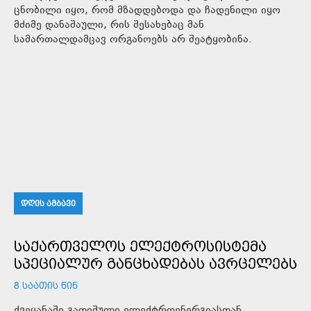
ცნობილი იყო, რომ მზადდებოდა და ჩადენილი იყო
მძიმე დანაშაული, რის შესახებაც მან
სამართალდამცავ ორგანოებს არ შეატყობინა.
ᲓᲦᲘᲡ ᲐᲛᲑᲐᲕᲘ
ᲡᲐᲥᲐᲠᲗᲕᲔᲚᲝᲡ ᲔᲚᲔᲥᲢᲠᲝᲡᲘᲡᲢᲔᲛᲐ
ᲡᲞᲔᲪᲘᲐᲚᲣᲠ ᲒᲐᲜᲪᲮᲐᲓᲔᲑᲐᲡ ᲐᲕᲠᲪᲔᲚᲔᲑᲡ
8 ᲡᲐᲐᲗᲘᲡ ᲬᲘᲜ
ქვეყანაში გათიშული ელექტროენერგიასთან