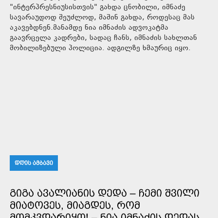
"ინტერპრესნიუსისთვის" გახდა ცნობილი, იმნაძე
სავარაუდოდ შეუძლოდ, მაშინ გახდა, როდესაც მას
აკავებდნენ.მანამდე ნია იმნაძის ადვოკატმა
გაავრცელა კადრები, სადაც ჩანს, იმნაძის სახლთან
მობილიზებული პოლიცია. ადგილზე ხმაურიც იყო.
ᲓᲦᲘᲡ ᲐᲛᲑᲐᲕᲘ
ᲒᲘᲒᲐ ᲐᲕᲐᲚᲘᲐᲜᲘᲡ ᲓᲔᲓᲐ – ᲩᲔᲛᲘ ᲨᲕᲘᲚᲘ
ᲛᲘᲐᲢᲝᲕᲔᲡ, ᲛᲘᲐᲒᲓᲔᲡ, ᲠᲝᲛ
ᲛᲝᲛᲙᲕᲓᲐᲠᲘᲧᲝ! – ᲜᲘᲐ ᲘᲛᲜᲐᲫᲘᲡ ᲓᲔᲓᲐᲡ