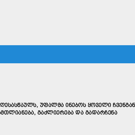
ᲙᲐ
ᲡᲐᲛᲐᲠᲗᲐᲚᲘ
ᲔᲙᲝᲜᲝᲛᲘᲙᲐ
ᲗᲐᲕᲓᲐᲪᲕᲐ
ᲛᲡᲝᲤᲚᲘᲝ
ᲦᲔᲡᲐᲡᲬᲐᲣᲚᲡ, ᲣᲤᲐᲚᲛᲐ ᲘᲜᲔᲑᲝᲡ ᲧᲝᲕᲔᲚᲘ ᲩᲕᲔᲜᲒᲐᲜ
ᲛᲗᲚᲘᲐᲜᲔᲑᲐ, ᲒᲐᲫᲚᲘᲔᲠᲔᲑᲐ ᲓᲐ ᲒᲐᲓᲐᲠᲩᲔᲜᲐ