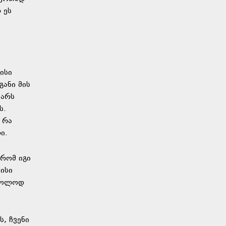
 ეს
ისი
განი მის
ვარს
ს.
 რა
ი.
 რომ იგი
ისი
მხოლოდ
, ჩვენი