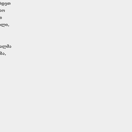
ობდეთ
ესო
ი
ილი,
ფალმა
ბა,