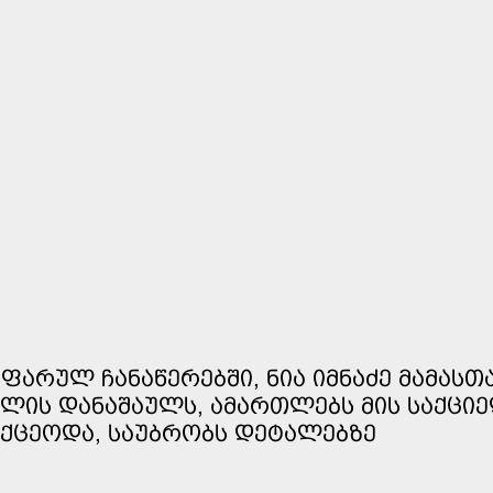
ᲤᲐᲠᲣᲚ ᲩᲐᲜᲐᲬᲔᲠᲔᲑᲨᲘ, ᲜᲘᲐ ᲘᲛᲜᲐᲫᲔ ᲛᲐᲛᲐᲡᲗ
ᲚᲘᲡ ᲓᲐᲜᲐᲨᲐᲣᲚᲡ, ᲐᲛᲐᲠᲗᲚᲔᲑᲡ ᲛᲘᲡ ᲡᲐᲥᲪᲘᲔ
ᲘᲥᲪᲔᲝᲓᲐ, ᲡᲐᲣᲑᲠᲝᲑᲡ ᲓᲔᲢᲐᲚᲔᲑᲖᲔ