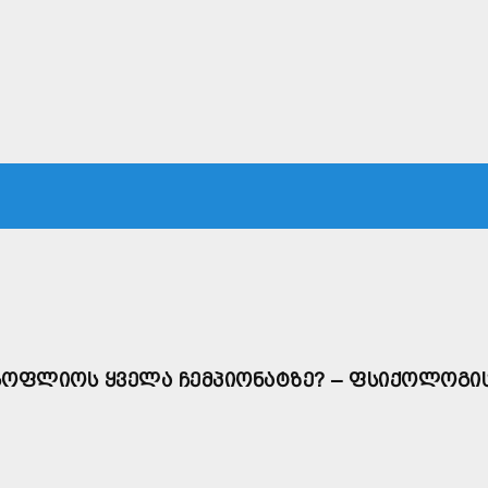
ᲙᲐ
ᲡᲐᲛᲐᲠᲗᲐᲚᲘ
ᲔᲙᲝᲜᲝᲛᲘᲙᲐ
ᲗᲐᲕᲓᲐᲪᲕᲐ
ᲛᲡᲝᲤᲚᲘᲝ
ᲡᲝᲤᲚᲘᲝᲡ ᲧᲕᲔᲚᲐ ᲩᲔᲛᲞᲘᲝᲜᲐᲢᲖᲔ? – ᲤᲡᲘᲥᲝᲚᲝᲒᲘ