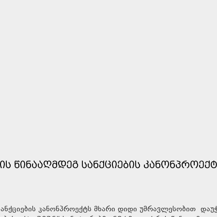
ᲜᲘᲡ ᲬᲘᲜᲐᲐᲦᲛᲓᲔᲒ ᲡᲐᲜᲥᲪᲘᲔᲑᲘᲡ ᲙᲐᲜᲝᲜᲞᲠᲝᲔᲥ
გ სანქციების კანონპროექტს მხარი დიდი უმრავლესობით დაუ