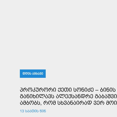
ᲓᲦᲘᲡ ᲐᲛᲑᲐᲕᲘ
ᲞᲠᲝᲙᲣᲠᲝᲠᲘ ᲥᲔᲗᲘ ᲡᲝᲜᲘᲫᲔ – ᲑᲘᲜᲘᲡ 
ᲒᲐᲜᲘᲮᲘᲚᲐᲕᲡ ᲐᲚᲔᲥᲡᲐᲜᲓᲠᲔ ᲒᲐᲑᲐᲨᲕᲘ
ᲐᲛᲑᲝᲑᲡ, ᲠᲝᲛ ᲡᲮᲕᲐᲜᲐᲘᲠᲐᲓ ᲕᲔᲠ ᲛᲝ
13 ᲡᲐᲐᲗᲘᲡ ᲬᲘᲜ