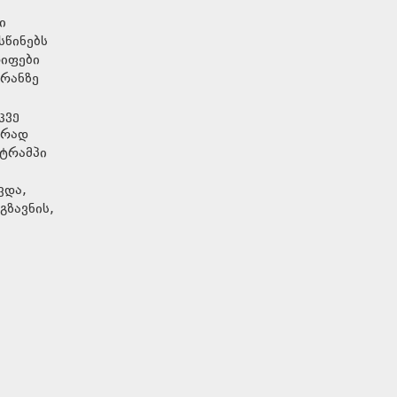
ი
სწინებს
რიფები
ირანზე
კვე
ერად
 ტრამპი
ვდა,
გზავნის,