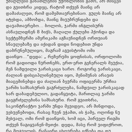
უმაღლესი განათლების უქონლობის გამო, არ მისცეს
და გვითხრა კიდეც, რატომ თქვენ მაინც არ
დამაძალეთ, რომ დამემთავრებინაო. გულს მაინც არ
იტეხდა, ამბობდა, მაინც მივუბრუნდები და
დავამთავრებო… ბოლოს, ჯარში ინგლისურს
ასწავლიდნენ 8 ბიჭს, მაღალი ქულები ჰქონდა და
სექტემბერში ამერიკაში აგზავნიდნენ ორთვიან
სწავლებაზე და იქიდან დიდი წოდებით უნდა
დაბრუნებულიყო, მაგრამ აგვისტოში ომი
დაიწყო…“დედა: „ რეზერვში ყოფნისას, ორფოლოში
რომ გადიოდა წვრთნებს, ერთ-ერთ გენერალს შეუქია,
შენ ნამდვილი ჯარისკაცი ხარო. როგორც ჯარისკაცი,
ძალიან დისციპლინებული იყო, შენიშვნას არავის
მიაცემინებდა და ძალიან ბევრმა ოფიცერმა ურჩია
ჯარში სამსახურის გაგრძელება, ნამდვილ ჯარისკაცად
ხარ დაბადებულიო, გადაწყვიტა, მართლაც ჯარში
გაეგრძელებინა სამსახური. რომ გვითხრა,
საკონტრაქტო ჯარში უნდა შევიდეო, არ მინდოდა,
ვეხვეწებოდი, რასაც ჩვენ ვჭამთ, ის ჭამე, ოღონდ ნუ
შეხვალ, ომი რომ დაიწყოს, ხომ იცი, პირველ რიგში
თქვენ წაგიყვანენ-მეთქი. დედა, მასე რომ ვიფიქროთ,
რა მოგველის, რანაირი ცხოვრება იქნება და თუ