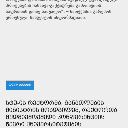
პროცესების ჩასახვა-გაქტიურება გამოიწვიოს.
საფრთხის დონე საშუალო“, – ნათქვამია გარემოს
ეროვნული სააგენტოს ინფორმაციაში.
ᲓᲦᲘᲡ ᲐᲛᲑᲐᲕᲘ
ᲡᲢᲣ-ᲘᲡ ᲠᲔᲥᲢᲝᲠᲛᲐ, ᲒᲐᲜᲐᲗᲚᲔᲑᲘᲡ
ᲛᲘᲜᲘᲡᲢᲠᲘᲡ ᲛᲝᲐᲓᲒᲘᲚᲔᲛ, ᲠᲔᲥᲢᲝᲠᲗᲐ
ᲛᲣᲓᲛᲘᲕᲛᲝᲥᲛᲔᲓᲘ ᲙᲝᲜᲤᲔᲠᲔᲜᲪᲘᲘᲡ
ᲬᲔᲕᲠᲘ ᲣᲜᲘᲕᲔᲠᲡᲘᲢᲔᲢᲔᲑᲘᲡ