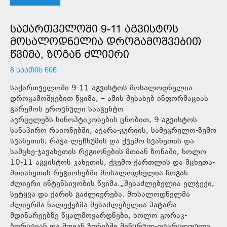
ᲡᲐᲥᲐᲠᲗᲕᲔᲚᲝᲨᲘ 9-11 ᲐᲒᲕᲘᲡᲢᲝᲡ
ᲛᲝᲡᲐᲚᲝᲓᲜᲔᲚᲘᲐ ᲓᲠᲝᲒᲐᲛᲝᲨᲕᲔᲑᲘᲗ
ᲬᲕᲘᲛᲐ, ᲖᲝᲒᲐᲜ ᲫᲚᲘᲔᲠᲘ
8 ᲡᲐᲐᲗᲘᲡ ᲬᲘᲜ
საქართველოში 9-11 აგვისტოს მოსალოდნელია
დროგამოშვებით წვიმა, – ამის შესახებ ინფორმაციას
გარემოს ეროვნული სააგენტო
ავრცელებს.სინოპტიკოსების ცნობით, 9 აგვისტოს
სანაპირო რაიონებში, აჭარა-გურიის, სამეგრელო-ზემო
სვანეთის, რაჭა-ლეჩხუმის და ქვემო სვანეთის და
სამცხე-ჯავახეთის რეგიონების მთიან ზონაში, ხოლო
10-11 აგვისტოს კახეთის, ქვემო ქართლის და მცხეთა-
მთიანეთის რეგიონებში მოსალოდნელია ზოგან
ძლიერი ინტენსივობის წვიმა.„შესაძლებელია ელჭექი,
სეტყვა და ქარის გაძლიერება. მოსალოდნელმა
ძლიერმა ნალექებმა შესაძლებელია პატარა
მდინარეებზე წყალმოვარდნები, ხოლო გორაკ-
ბორცვიან და მთიან ზონებში მეწყრულ-ღვარცოფული