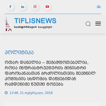
ᲥᲐ
TIFLISNEWS
საინფორმაციო სააგენტო
ᲞᲝᲚᲘᲢᲘᲙᲐ
ᲝᲗᲐᲠ ᲓᲐᲜᲔᲚᲘᲐ – ᲨᲔᲛᲐᲨᲤᲝᲗᲔᲑᲔᲚᲘᲐ,
ᲠᲝᲪᲐ ᲘᲜᲤᲠᲐᲡᲢᲠᲣᲥᲢᲣᲠᲘᲡ ᲛᲘᲜᲘᲡᲢᲠᲘ
ᲤᲐᲠᲝᲡᲐᲜᲐᲡᲗᲐᲜ ᲑᲠᲫᲝᲚᲘᲡᲗᲕᲘᲡ ᲨᲔᲥᲛᲜᲘᲚ
ᲙᲝᲛᲘᲡᲘᲘᲡ ᲡᲮᲓᲝᲛᲐᲡ ᲓᲐᲬᲧᲔᲑᲘᲓᲐᲜ
ᲠᲐᲛᲓᲔᲜᲘᲛᲔ ᲬᲣᲗᲨᲘ ᲢᲝᲕᲔᲑᲡ
13:48, 21 თებერვალი, 2018