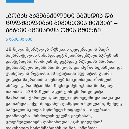
„ᲒᲝᲒᲐᲡ ᲯᲐᲕᲨᲐᲜᲟᲘᲚᲔᲢᲘ ᲒᲐᲣᲮᲓᲘᲐ ᲓᲐ
ᲪᲝᲚᲨᲕᲘᲚᲘᲐᲜᲘ ᲑᲘᲭᲘᲡᲗᲕᲘᲡ ᲛᲘᲣᲪᲘᲐ“ –
ᲐᲛᲑᲐᲕᲘ ᲐᲒᲕᲘᲡᲢᲝᲡ ᲝᲛᲘᲡ ᲒᲛᲘᲠᲖᲔ
5 ᲡᲐᲐᲗᲘᲡ ᲬᲘᲜ
18 წელი შესრულდა რუსეთის ფედერაციის მიერ
საქართველოს წინააღმდეგ შეიარაღებული აგრესიის
დაწყებიდან, რომლის შედეგადაც რუსეთმა ასობით
უდანაშაულო ადამიანი მოკლა, დაიპყრო აფხაზეთი და
ცხინვალის რეგიონი.ამ სტატიაში აგვისტოს გმირი
გოგიტა მაკრახიძის შესახებ წაიკითხავთ, რომლის
ამბავი „პრაიმტაიმმა“ წიგნად შემოუნახა მომავალ
თაობას...2008 წლის აგვისტოს გმირი გოგიტა
მაკრახიძე ქართლში, სოფელ შერთულში დაიბადა და
გაიზარდა, იქვე შეიყვანეს დაწყებით სკოლაში, შემდეგ
საშუალო სკოლა მეზობელ სოფელში – ძევერაში
დაამთავრა.“ბრძოლის ველზე გაჭრისას,
ცოლშვილიანებს დასძახოდა: უკან დადექით!
თავისავით საქორწინოებს კი წინ უხმობდა: