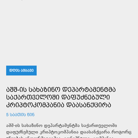
ᲓᲦᲘᲡ ᲐᲛᲑᲐᲕᲘ
ᲐᲨᲨ-ᲘᲡ ᲡᲐᲮᲐᲖᲘᲜᲝ ᲓᲔᲞᲐᲠᲢᲐᲛᲔᲜᲢᲛᲐ
ᲡᲐᲥᲐᲠᲗᲕᲔᲚᲝᲨᲘ ᲓᲐᲤᲣᲫᲜᲔᲑᲣᲚᲘ
ᲙᲠᲘᲞᲢᲝᲙᲝᲛᲞᲐᲜᲘᲐ ᲓᲐᲐᲡᲐᲜᲥᲪᲘᲠᲐ
5 ᲡᲐᲐᲗᲘᲡ ᲬᲘᲜ
აშშ-ის სახაზინო დეპარტამენტმა საქართველოში
დაფუძნებული კრიპტოკომპანია დაასანქცირა.როგორც