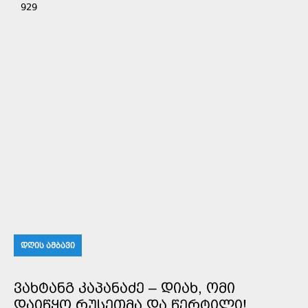
929
ᲓᲦᲘᲡ ᲐᲛᲑᲐᲕᲘ
ᲕᲐᲮᲢᲐᲜᲒ ᲙᲐᲞᲐᲜᲐᲫᲔ – ᲓᲘᲐᲮ, ᲝᲛᲘ
ᲓᲐᲘᲬᲧᲝ ᲠᲣᲡᲔᲗᲛᲐ ᲓᲐ ᲬᲔᲠᲢᲘᲚᲘ!