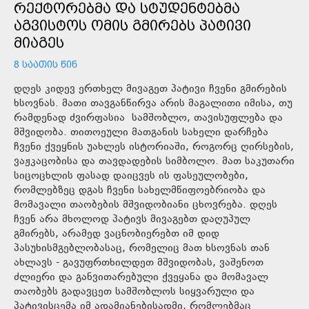
ᲠᲔᲥᲢᲝᲠᲔᲑᲛᲐ ᲓᲐ ᲡᲢᲣᲓᲔᲜᲢᲔᲑᲛᲐ
ᲐᲒᲕᲘᲡᲢᲝᲡ ᲝᲛᲘᲡ ᲒᲛᲘᲠᲔᲑᲡ ᲞᲐᲢᲘᲕᲘ
ᲛᲘᲐᲒᲔᲡ
8 ᲡᲐᲐᲗᲘᲡ ᲬᲘᲜ
დღეს კიდევ ერთხელ მივაგეთ პატივი ჩვენი გმირების
ხსოვნას. მათი თავგანწირვა არის მაგალითი იმისა, თუ
რამდენად ძვირფასია სამშობლო, თავისუფლება და
მშვიდობა. თითოეული მათგანის სახელი დარჩება
ჩვენი ქვეყნის უახლეს ისტორიაში, როგორც ღირსების,
ვაჟკაცობისა და თავდადების სიმბოლო. მათ საკუთარი
სიცოცხლის ფასად დაიცვეს ის ფასეულობები,
რომლებზეც დგას ჩვენი სახელმწიფოებრიობა და
მომავალი თაობების მშვიდობიანი ცხოვრება. დღეს
ჩვენ არა მხოლოდ პატივს მივაგებთ დაღუპულ
გმირებს, არამედ ვაცნობიერებთ იმ დიდ
პასუხისმგებლობასაც, რომელიც მათ ხსოვნას თან
ახლავს - გავუფრთხილდეთ მშვიდობას, ვაშენოთ
ძლიერი და განვითარებული ქვეყანა და მომავალ
თაობებს გადავცეთ სამშობლოს სიყვარული და
პატივისცემა იმ ადამიანებისადმი, რომლებმაც