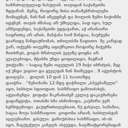
საბრძოლველად წასულან. თავიდან საქაშეთში
მდგარან. მერე, როგორც მისი თანამებრძოლები
მომიყვნენ, წინ-წინ იწევდნენ და ბოლოს ზემო ნიქოზში
იდგნენ. თავის ძმასაც არ უმხელდა, სად იყო, სულ
ამშვიდებდა, საქაშეთში ვდგავართ, აქ არანაირი
საფრთხე არ არის, მანქანა ხომ მანდაა, ბავშვები
გაარიდე მანდაურობას, თბილისში წადითო. მე კარგად
ვარ, თქვენს თავებზე იფიქრეთო.როგორც ბიჭებმა
მითხრეს, გოგას ბრძოლის ველზე ყოფნა არ
ევალებოდა, შტაბში უნდა ყოფილიყო, მაგრამ
უთქვამს: – სადაც ჩემი ოცეულის 19 ბიჭი იბრძვის, მეც
იქ უნდა ვიყოო და ყველგან წინ მიიწევდა…9 აგვისტოს
დაიღუპა… დილის 10-დან 11 საათამდე
დაიჭრა…“შენობაში 12-მდე დაჭრილი „სპეცნაზელი“
იყო, სისხლი სდიოდათ. სასწრაფო გამოიძახეს,
აგვიანებდა. გოგიტა მაკრახიძემ კვლავ დაკავშირება
გადაწყვიტა, ოთახში ხმა იხშობოდა, კავშირი ვერ
ხერხდებოდა. გაუფრთხილებიათ, ნუ გახვალ, საშიშია,
საცაა მოვა სასწრაფოო. ცოდონი არიან, სისხლისგან
იცლებიანო. გასულა. გამოუძახია სასწრაფო, ის-ის
იყო, ჩაცუცქული კაბელს ახვევდა, ნაღმსატყორცნიდან