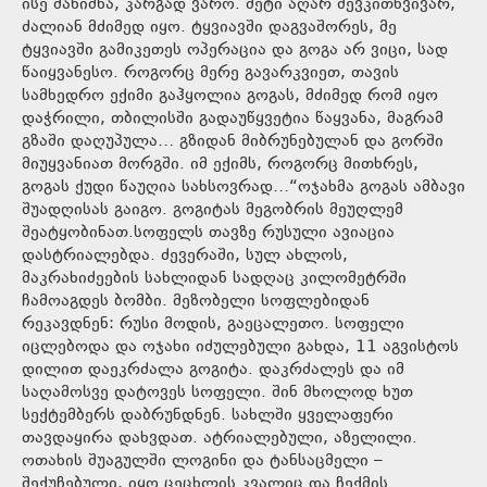
ისე მანიშნა, კარგად ვარო. მეტი აღარ შევკითხვივარ,
ძალიან მძიმედ იყო. ტყვიავში დაგვაშორეს, მე
ტყვიავში გამიკეთეს ოპერაცია და გოგა არ ვიცი, სად
წაიყვანესო. როგორც მერე გავარკვიეთ, თავის
სამხედრო ექიმი გაჰყოლია გოგას, მძიმედ რომ იყო
დაჭრილი, თბილისში გადაუწყვეტია წაყვანა, მაგრამ
გზაში დაღუპულა… გზიდან მიბრუნებულან და გორში
მიუყვანიათ მორგში. იმ ექიმს, როგორც მითხრეს,
გოგას ქუდი წაუღია სახსოვრად…“ოჯახმა გოგას ამბავი
შუადღისას გაიგო. გოგიტას მეგობრის მეუღლემ
შეატყობინათ.სოფელს თავზე რუსული ავიაცია
დასტრიალებდა. ძევერაში, სულ ახლოს,
მაკრახიძეების სახლიდან სადღაც კილომეტრში
ჩამოაგდეს ბომბი. მეზობელი სოფლებიდან
რეკავდნენ: რუსი მოდის, გაეცალეთო. სოფელი
იცლებოდა და ოჯახი იძულებული გახდა, 11 აგვისტოს
დილით დაეკრძალა გოგიტა. დაკრძალეს და იმ
საღამოსვე დატოვეს სოფელი. შინ მხოლოდ ხუთ
სექტემბერს დაბრუნდნენ. სახლში ყველაფერი
თავდაყირა დახვდათ. ატრიალებული, აზელილი.
ოთახის შუაგულში ლოგინი და ტანსაცმელი –
შექუჩებული, იყო ცეცხლის კვალიც და ჩექმის