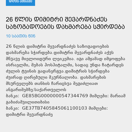
ᲓᲦᲘᲡ ᲐᲛᲑᲐᲕᲘ
26 ᲬᲚᲘᲡ ᲓᲘᲛᲘᲢᲠᲘ ᲨᲔᲕᲐᲠᲓᲜᲐᲫᲔᲡ
ᲡᲐᲖᲝᲒᲐᲓᲝᲔᲑᲘᲡ ᲓᲐᲮᲛᲐᲠᲔᲑᲐ ᲡᲭᲘᲠᲓᲔᲑᲐ
10 ᲡᲐᲐᲗᲘᲡ ᲬᲘᲜ
26 წლის დიმიტრი შევარდნაძეს საზოგადოების
დახმარება სჭირდება.დიმიტრი შევარდნაძეს აქვს
მწვავე მიელოიდური ლეიკემია. იგი ამჟამად იმყოფება
ისრაელში, შებას ჰოსპიტალში, სადაც უნდა ჩატარდეს
ძვლის ტვინის გადანერგვა.დიმიტრის სჭირდება
ძვირად ღირებული მკურნალობა. დახმარების
მსურველებს თანხის ჩარიცხვა შეგიძლიათ
ანგარიშებზე:საქართველოს
ბანკი: GE85BG0000000547344769 მიმღები: მარიამ
გაბიძაშვილითიბისი
ბანკი: GE37TB7405845061100103 მიმღები:
დიმიტრი შევარდნაძე