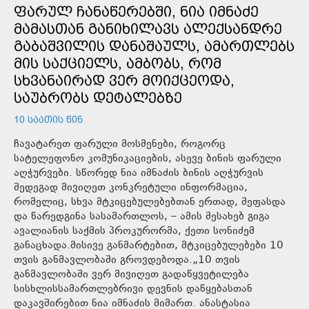
ᲤᲐᲠᲣᲚ ᲩᲐᲜᲐᲬᲔᲠᲔᲑᲨᲘ, ᲜᲘᲐ ᲘᲛᲜᲐᲫᲔ
ᲛᲐᲛᲐᲡᲗᲐᲜ ᲒᲐᲜᲘᲮᲘᲚᲐᲕᲡ ᲐᲚᲔᲥᲡᲐᲜᲓᲠᲔ
ᲒᲐᲑᲐᲨᲕᲘᲚᲘᲡ ᲓᲐᲜᲐᲨᲐᲣᲚᲡ, ᲐᲛᲐᲠᲗᲚᲔᲑᲡ
ᲛᲘᲡ ᲡᲐᲥᲪᲘᲔᲚᲡ, ᲐᲛᲑᲝᲑᲡ, ᲠᲝᲛ
ᲡᲮᲕᲐᲜᲐᲘᲠᲐᲓ ᲕᲔᲠ ᲛᲝᲘᲥᲪᲔᲝᲓᲐ,
ᲡᲐᲣᲑᲠᲝᲑᲡ ᲓᲔᲢᲐᲚᲔᲑᲖᲔ
10 ᲡᲐᲐᲗᲘᲡ ᲬᲘᲜ
ჩავატარეთ ფარული მოსმენები, როგორც
სატელეფონო კომუნიკაციების, ასევე ბინის ფარული
აღჭურვები. სწორედ ნია იმნაძის ბინის აღჭურვის
შედეგად მივიღეთ კონკრეტული ინფორმაცია,
რომელიც, სხვა მტკიცებულებებთან ერთად, შეფასდა
და წარედგინა სასამართლოს, – ამის შესახებ გიგა
ავალიანის საქმის პროკურორმა, ქეთი სონიძემ
განაცხადა.მისივე განმარტებით, მტკიცებულებები 10
თვის განმავლობაში გროვდებოდა.„10 თვის
განმავლობაში ვერ მივიღეთ გადაწყვეტილება
სისხლისსამართლებრივი დევნის დაწყებასთან
დაკავშირებით ნია იმნაძის მიმართ. ანასტასია