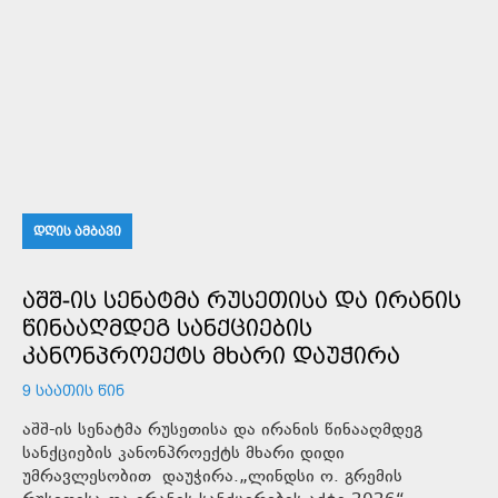
ᲓᲦᲘᲡ ᲐᲛᲑᲐᲕᲘ
ᲐᲨᲨ-ᲘᲡ ᲡᲔᲜᲐᲢᲛᲐ ᲠᲣᲡᲔᲗᲘᲡᲐ ᲓᲐ ᲘᲠᲐᲜᲘᲡ
ᲬᲘᲜᲐᲐᲦᲛᲓᲔᲒ ᲡᲐᲜᲥᲪᲘᲔᲑᲘᲡ
ᲙᲐᲜᲝᲜᲞᲠᲝᲔᲥᲢᲡ ᲛᲮᲐᲠᲘ ᲓᲐᲣᲭᲘᲠᲐ
9 ᲡᲐᲐᲗᲘᲡ ᲬᲘᲜ
აშშ-ის სენატმა რუსეთისა და ირანის წინააღმდეგ
სანქციების კანონპროექტს მხარი დიდი
უმრავლესობით დაუჭირა.„ლინდსი ო. გრემის