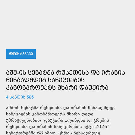
ᲓᲦᲘᲡ ᲐᲛᲑᲐᲕᲘ
ᲐᲨᲨ-ᲘᲡ ᲡᲔᲜᲐᲢᲛᲐ ᲠᲣᲡᲔᲗᲘᲡᲐ ᲓᲐ ᲘᲠᲐᲜᲘᲡ
ᲬᲘᲜᲐᲐᲦᲛᲓᲔᲒ ᲡᲐᲜᲥᲪᲘᲔᲑᲘᲡ
ᲙᲐᲜᲝᲜᲞᲠᲝᲔᲥᲢᲡ ᲛᲮᲐᲠᲘ ᲓᲐᲣᲭᲘᲠᲐ
4 ᲡᲐᲐᲗᲘᲡ ᲬᲘᲜ
აშშ-ის სენატმა რუსეთისა და ირანის წინააღმდეგ
სანქციების კანონპროექტს მხარი დიდი
უმრავლესობით დაუჭირა.„ლინდსი ო. გრემის
რუსეთისა და ირანის სანქცირების აქტი 2026“
სენატორებმა 68 ხმით, ცხრის წინააღმდეგ