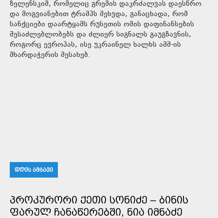
ზელენსკიმ, რომელიც გრემის დაკრძალვას დაესწრო
და მოგვიანებით ტრამპს შეხვდა, განაცხადა, რომ
სანქციები დაარტყამს რუსეთის ომის დაფინანსების
შესაძლებლობებს და ძლიერ სიგნალს გაუგზავნის,
როგორც ევროპას, ისე უკრაინელ ხალხს აშშ-ის
მხარდაჭერის შესახებ.
ᲓᲦᲘᲡ ᲐᲛᲑᲐᲕᲘ
ᲞᲠᲝᲙᲣᲠᲝᲠᲘ ᲥᲔᲗᲘ ᲡᲝᲜᲘᲫᲔ – ᲑᲘᲜᲘᲡ
ᲤᲐᲠᲣᲚ ᲩᲐᲜᲐᲬᲔᲠᲔᲑᲨᲘ, ᲜᲘᲐ ᲘᲛᲜᲐᲫᲔ