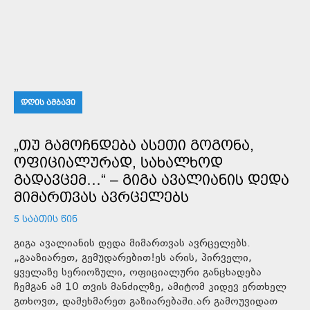
ᲓᲦᲘᲡ ᲐᲛᲑᲐᲕᲘ
„ᲗᲣ ᲒᲐᲛᲝᲩᲜᲓᲔᲑᲐ ᲐᲡᲔᲗᲘ ᲒᲝᲒᲝᲜᲐ,
ᲝᲤᲘᲪᲘᲐᲚᲣᲠᲐᲓ, ᲡᲐᲮᲐᲚᲮᲝᲓ
ᲒᲐᲓᲐᲕᲪᲔᲛ…“ – ᲒᲘᲒᲐ ᲐᲕᲐᲚᲘᲐᲜᲘᲡ ᲓᲔᲓᲐ
ᲛᲘᲛᲐᲠᲗᲕᲐᲡ ᲐᲕᲠᲪᲔᲚᲔᲑᲡ
5 ᲡᲐᲐᲗᲘᲡ ᲬᲘᲜ
გიგა ავალიანის დედა მიმართვას ავრცელებს.
„გააზიარეთ, გემუდარებით!ეს არის, პირველი,
ყველაზე სერიოზული, ოფიციალური განცხადება
ჩემგან ამ 10 თვის მანძილზე, ამიტომ კიდევ ერთხელ
გთხოვთ, დამეხმარეთ გაზიარებაში.არ გამოუვიდათ