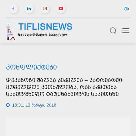
ᲥᲐ
TIFLISNEWS
საინფორმაციო სააგენტო
ᲙᲝᲜᲤᲚᲘᲥᲢᲔᲑᲘ
ᲓᲔᲙᲐᲜᲝᲖᲘ ᲨᲐᲚᲕᲐ ᲙᲔᲙᲔᲚᲘᲐ – ᲞᲐᲢᲠᲘᲐᲠᲥᲘ
ᲧᲝᲕᲔᲚᲓᲦᲔ ᲙᲘᲗᲮᲣᲚᲝᲑᲡ, ᲠᲐᲡ ᲐᲙᲔᲗᲔᲑᲡ
ᲡᲐᲮᲔᲚᲛᲬᲘᲤᲝ ᲢᲐᲢᲣᲜᲐᲨᲕᲘᲚᲘᲡ ᲡᲐᲙᲘᲗᲮᲖᲔ
18:31, 12 მარტი, 2018