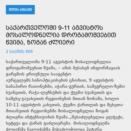
ᲓᲦᲘᲡ ᲐᲛᲑᲐᲕᲘ
ᲡᲐᲥᲐᲠᲗᲕᲔᲚᲝᲨᲘ 9-11 ᲐᲒᲕᲘᲡᲢᲝᲡ
ᲛᲝᲡᲐᲚᲝᲓᲜᲔᲚᲘᲐ ᲓᲠᲝᲒᲐᲛᲝᲨᲕᲔᲑᲘᲗ
ᲬᲕᲘᲛᲐ, ᲖᲝᲒᲐᲜ ᲫᲚᲘᲔᲠᲘ
2 ᲡᲐᲐᲗᲘᲡ ᲬᲘᲜ
საქართველოში 9-11 აგვისტოს მოსალოდნელია
დროგამოშვებით წვიმა, – ამის შესახებ ინფორმაციას
გარემოს ეროვნული სააგენტო
ავრცელებს.სინოპტიკოსების ცნობით, 9 აგვისტოს
სანაპირო რაიონებში, აჭარა-გურიის, სამეგრელო-ზემო
სვანეთის, რაჭა-ლეჩხუმის და ქვემო სვანეთის და
სამცხე-ჯავახეთის რეგიონების მთიან ზონაში, ხოლო
10-11 აგვისტოს კახეთის, ქვემო ქართლის და მცხეთა-
მთიანეთის რეგიონებში მოსალოდნელია ზოგან
ძლიერი ინტენსივობის წვიმა.„შესაძლებელია ელჭექი,
სეტყვა და ქარის გაძლიერება. მოსალოდნელმა
ძლიერმა ნალექებმა შესაძლებელია პატარა