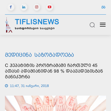
ᲥᲐ
TIFLISNEWS
საინფორმაციო სააგენტო
ᲛᲔᲓᲘᲪᲘᲜᲐ
ᲡᲐᲖᲝᲒᲐᲓᲝᲔᲑᲐ
C ᲰᲔᲞᲐᲢᲘᲢᲘᲡ ᲞᲠᲝᲒᲠᲐᲛᲐᲨᲘ ᲩᲐᲠᲗᲣᲚᲘ 45
ᲐᲗᲐᲡᲘ ᲐᲓᲐᲛᲘᲐᲜᲘᲓᲐᲜ 98 % ᲓᲐᲐᲕᲐᲓᲔᲑᲘᲡᲒᲐᲜ
ᲒᲐᲜᲘᲙᲣᲠᲜᲐ
11:47, 31 იანვარი, 2018