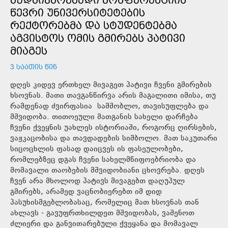
ᲬᲔᲕᲠᲘ ᲣᲜᲘᲕᲔᲠᲡᲘᲢᲔᲢᲔᲑᲘᲡ
ᲠᲔᲥᲢᲝᲠᲔᲑᲛᲐ ᲓᲐ ᲡᲢᲣᲓᲔᲜᲢᲔᲑᲛᲐ
ᲐᲒᲕᲘᲡᲢᲝᲡ ᲝᲛᲘᲡ ᲒᲛᲘᲠᲔᲑᲡ ᲞᲐᲢᲘᲕᲘ
ᲛᲘᲐᲒᲔᲡ
3 ᲡᲐᲐᲗᲘᲡ ᲬᲘᲜ
დღეს კიდევ ერთხელ მივაგეთ პატივი ჩვენი გმირების
ხსოვნას. მათი თავგანწირვა არის მაგალითი იმისა, თუ
რამდენად ძვირფასია სამშობლო, თავისუფლება და
მშვიდობა. თითოეული მათგანის სახელი დარჩება
ჩვენი ქვეყნის უახლეს ისტორიაში, როგორც ღირსების,
ვაჟკაცობისა და თავდადების სიმბოლო. მათ საკუთარი
სიცოცხლის ფასად დაიცვეს ის ფასეულობები,
რომლებზეც დგას ჩვენი სახელმწიფოებრიობა და
მომავალი თაობების მშვიდობიანი ცხოვრება. დღეს
ჩვენ არა მხოლოდ პატივს მივაგებთ დაღუპულ
გმირებს, არამედ ვაცნობიერებთ იმ დიდ
პასუხისმგებლობასაც, რომელიც მათ ხსოვნას თან
ახლავს - გავუფრთხილდეთ მშვიდობას, ვაშენოთ
ძლიერი და განვითარებული ქვეყანა და მომავალ