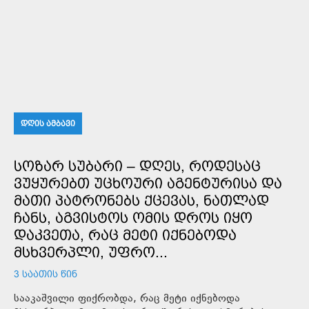
ᲓᲦᲘᲡ ᲐᲛᲑᲐᲕᲘ
ᲡᲝᲖᲐᲠ ᲡᲣᲑᲐᲠᲘ – ᲓᲦᲔᲡ, ᲠᲝᲓᲔᲡᲐᲪ
ᲕᲣᲧᲣᲠᲔᲑᲗ ᲣᲪᲮᲝᲣᲠᲘ ᲐᲒᲔᲜᲢᲣᲠᲘᲡᲐ ᲓᲐ
ᲛᲐᲗᲘ ᲞᲐᲢᲠᲝᲜᲔᲑᲡ ᲥᲪᲔᲕᲐᲡ, ᲜᲐᲗᲚᲐᲓ
ᲩᲐᲜᲡ, ᲐᲒᲕᲘᲡᲢᲝᲡ ᲝᲛᲘᲡ ᲓᲠᲝᲡ ᲘᲧᲝ
ᲓᲐᲙᲕᲔᲗᲐ, ᲠᲐᲪ ᲛᲔᲢᲘ ᲘᲥᲜᲔᲑᲝᲓᲐ
ᲛᲡᲮᲕᲔᲠᲞᲚᲘ, ᲣᲤᲠᲝ...
3 ᲡᲐᲐᲗᲘᲡ ᲬᲘᲜ
სააკაშვილი ფიქრობდა, რაც მეტი იქნებოდა