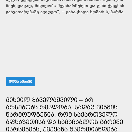
მიუხედავად, მშვიდობა შევინარჩუნეთ და გეზი ქვეყნის
განვითარებაზე ავიღეთ“, – განაცხადა სოზარ სუბარმა.
ᲓᲦᲘᲡ ᲐᲛᲑᲐᲕᲘ
ᲛᲘᲮᲔᲘᲚ ᲧᲐᲕᲔᲚᲐᲨᲕᲘᲚᲘ – ᲐᲠ
ᲐᲠᲡᲔᲑᲝᲑᲡ ᲠᲔᲐᲚᲝᲑᲐ, ᲡᲐᲓᲐᲪ ᲕᲘᲜᲛᲔᲡ
ᲬᲐᲠᲛᲝᲣᲓᲒᲔᲜᲘᲐ, ᲠᲝᲛ ᲡᲐᲥᲐᲠᲗᲕᲔᲚᲝ
ᲐᲤᲮᲐᲖᲔᲗᲘᲡᲐ ᲓᲐ ᲡᲐᲛᲐᲩᲐᲑᲚᲝᲡ ᲒᲐᲠᲔᲨᲔ
ᲘᲐᲠᲡᲔᲑᲔᲑᲡ, ᲥᲕᲔᲧᲐᲜᲐ ᲒᲐᲔᲠᲗᲘᲐᲜᲓᲔᲑᲐ