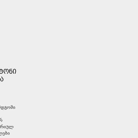
ᲚᲢᲝᲜᲘ
Ა
მდგომი
რ
ორიულ
ლები