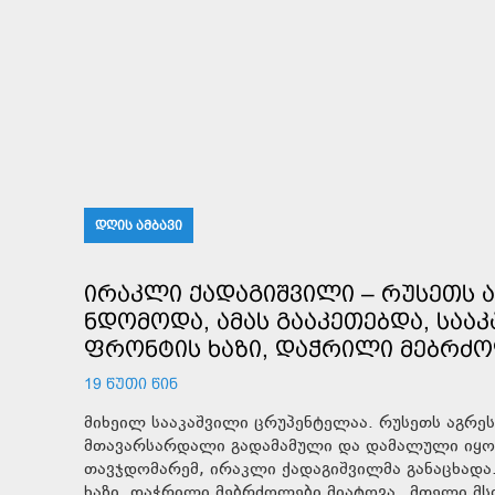
ᲓᲦᲘᲡ ᲐᲛᲑᲐᲕᲘ
ᲘᲠᲐᲙᲚᲘ ᲥᲐᲓᲐᲒᲘᲨᲕᲘᲚᲘ – ᲠᲣᲡᲔᲗᲡ 
ᲜᲓᲝᲛᲝᲓᲐ, ᲐᲛᲐᲡ ᲒᲐᲐᲙᲔᲗᲔᲑᲓᲐ, ᲡᲐᲐ
ᲤᲠᲝᲜᲢᲘᲡ ᲮᲐᲖᲘ, ᲓᲐᲭᲠᲘᲚᲘ ᲛᲔᲑᲠᲫᲝ
19 ᲬᲣᲗᲘ ᲬᲘᲜ
მიხეილ სააკაშვილი ცრუპენტელაა. რუსეთს აგრეს
მთავარსარდალი გადამამული და დამალული იყო, 
თავჯდომარემ, ირაკლი ქადაგიშვილმა განაცხადა.
ხაზი, დაჭრილი მებრძოლები მიატოვა.„მთელი მს