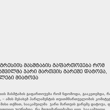
ᲐᲒᲠᲔᲡᲘᲘᲡ ᲛᲐᲡᲨᲢᲐᲑᲘᲡ ᲒᲐᲤᲐᲠᲗᲝᲕᲔᲑᲐ ᲠᲝᲛ
ᲙᲐᲨᲕᲘᲚᲛᲐ ᲯᲐᲠᲘ ᲛᲐᲠᲗᲕᲘᲡ ᲒᲐᲠᲔᲨᲔ ᲓᲐᲢᲝᲕᲐ,
ᲚᲔᲑᲘ ᲛᲘᲐᲢᲝᲕᲐ
იის მასშტაბის გაფართოვება რომ ნდომოდა, გააკეთებდა, რ
– ამის შესახებ პარლამენტის თვითმმართველობის კომიტე
მისი თქმით, სააკაშვილმა ჯარი მართვის გარეშე დატოვა, 
ოფლიო უყურებდა, რა მდგომარეობაშიც იყო. სააკაშვილი