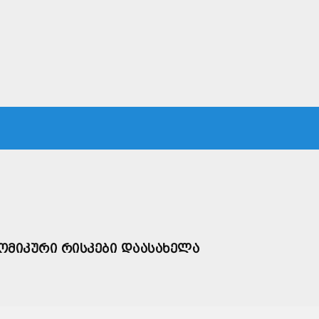
ᲙᲐ
ᲡᲐᲛᲐᲠᲗᲐᲚᲘ
ᲔᲙᲝᲜᲝᲛᲘᲙᲐ
ᲗᲐᲕᲓᲐᲪᲕᲐ
ᲛᲡᲝᲤᲚᲘᲝ
ᲝᲛᲘᲙᲣᲠᲘ ᲠᲘᲡᲙᲔᲑᲘ ᲓᲐᲐᲡᲐᲮᲔᲚᲐ