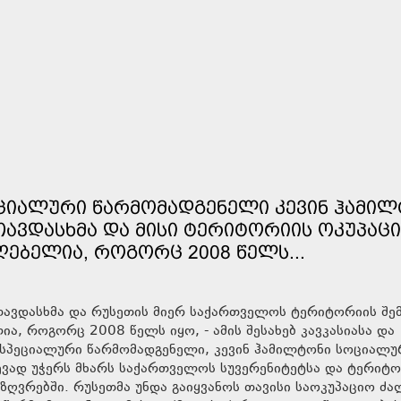
ᲔᲪᲘᲐᲚᲣᲠᲘ ᲬᲐᲠᲛᲝᲛᲐᲓᲒᲔᲜᲔᲚᲘ ᲙᲔᲕᲘᲜ ᲰᲐᲛᲘ
ᲐᲕᲓᲐᲡᲮᲛᲐ ᲓᲐ ᲛᲘᲡᲘ ᲢᲔᲠᲘᲢᲝᲠᲘᲘᲡ ᲝᲙᲣᲞᲐᲪᲘ
ᲦᲔᲑᲔᲚᲘᲐ, ᲠᲝᲒᲝᲠᲪ 2008 ᲬᲔᲚᲡ...
 თავდასხმა და რუსეთის მიერ საქართველოს ტერიტორიის შე
ა, როგორც 2008 წელს იყო, - ამის შესახებ კავკასიასა და
 სპეციალური წარმომადგენელი, კევინ ჰამილტონი სოციალუ
ევად უჭერს მხარს საქართველოს სუვერენიტეტსა და ტერიტ
ღვრებში. რუსეთმა უნდა გაიყვანოს თავისი საოკუპაციო ძა