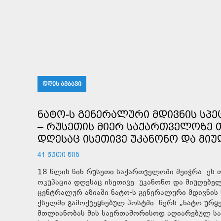
ᲓᲦᲘᲡ ᲐᲛᲑᲐᲕᲘ
ᲜᲐᲢᲝ-Ს ᲒᲔᲜᲔᲠᲐᲚᲣᲠᲘ ᲛᲓᲘᲕᲜᲘᲡ ᲡᲞ
– ᲠᲣᲡᲔᲗᲘᲡ ᲛᲘᲔᲠ ᲡᲐᲥᲐᲠᲗᲕᲔᲚᲝᲖᲔ Თ
ᲓᲦᲔᲡᲐᲪ ᲘᲡᲔᲗᲘᲕᲔ ᲣᲙᲐᲜᲝᲜᲝ ᲓᲐ ᲛᲘᲣ
41 ᲬᲣᲗᲘ ᲬᲘᲜ
18 წლის წინ რუსეთი საქართველოში შეიჭრა. ეს
ოკუპაცია დღესაც ისეთივე უკანონო და მიუღებელი
ცენტრალურ აზიაში ნატო-ს გენერალური მდივნის
ქსელში გამოქვეყნებულ პოსტში წერს.„ნატო ურყ
მთლიანობას მის საერთაშორისოდ აღიარებულ საზ