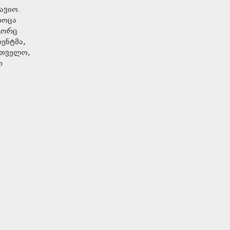
ავიო.
როცა
ოგორც
ენტმა,
რთველო,
თ