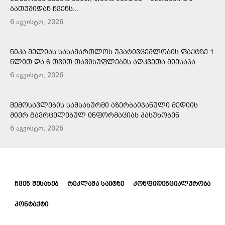
ᲑᲐᲗᲣᲛᲘᲓᲐᲜ ᲩᲕᲔᲜᲡ...
6 აგვისტო, 2026
ᲜᲘᲙᲐ ᲛᲔᲚᲘᲐᲡ ᲡᲐᲡᲐᲛᲐᲠᲗᲚᲝᲡ ᲣᲞᲐᲢᲘᲕᲪᲔᲛᲚᲝᲑᲘᲡ ᲤᲐᲥᲢᲖᲔ 1
ᲬᲚᲘᲗ ᲓᲐ 6 ᲗᲕᲘᲗ ᲗᲐᲕᲘᲡᲣᲤᲚᲔᲑᲘᲡ ᲐᲦᲙᲕᲔᲗᲐ ᲛᲘᲔᲡᲐᲯᲐ
6 აგვისტო, 2026
ᲨᲔᲛᲝᲡᲐᲕᲚᲔᲑᲘᲡ ᲡᲐᲛᲡᲐᲮᲣᲠᲨᲘ ᲐᲖᲔᲠᲑᲐᲘᲯᲐᲜᲣᲚᲘ ᲛᲔᲓᲘᲘᲡ
ᲛᲘᲔᲠ ᲒᲐᲕᲠᲪᲔᲚᲔᲑᲣᲚ ᲘᲜᲤᲝᲠᲛᲐᲪᲘᲐᲡ ᲞᲐᲡᲣᲮᲝᲑᲔᲜ
6 აგვისტო, 2026
ᲩᲕᲔᲜ ᲨᲔᲡᲐᲮᲔᲑ
ᲠᲔᲙᲚᲐᲛᲐ ᲡᲐᲘᲢᲖᲔ
ᲙᲝᲜᲤᲘᲓᲔᲜᲪᲘᲐᲚᲣᲠᲝᲑᲐ
ᲙᲝᲜᲢᲐᲥᲢᲘ