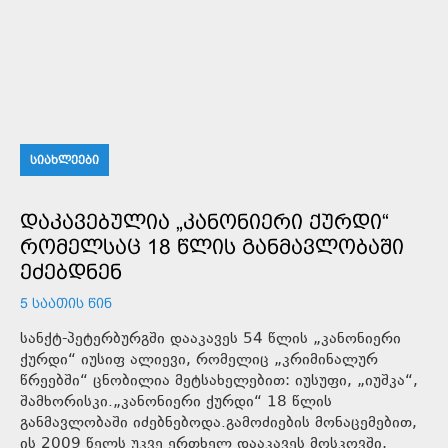
ᲡᲘᲐᲮᲚᲔᲔᲑᲘ
ᲓᲐᲙᲐᲕᲔᲑᲣᲚᲘᲐ „ᲙᲐᲜᲝᲜᲘᲔᲠᲘ ᲥᲣᲠᲓᲘ“
ᲠᲝᲛᲔᲚᲡᲐᲪ 18 ᲬᲚᲘᲡ ᲒᲐᲜᲛᲐᲕᲚᲝᲑᲐᲨᲘ
ᲔᲫᲔᲑᲓᲜᲔᲜ
5 ᲡᲐᲐᲗᲘᲡ ᲬᲘᲜ
სანქტ-პეტერბურგში დააკავეს 54 წლის „კანონიერი
ქურდი“ იუსიფ ალიევი, რომელიც „კრიმინალურ
წრეებში“ ცნობილია მეტსახელებით: იუსუფი, „იუშკა“,
შამხორისკი.„კანონიერი ქურდი“ 18 წლის
განმავლობაში იძებნებოდა.გამოძიების მონაცემებით,
ის 2009 წელს უკვე ერთხელ დააკავეს მოსკოვში,