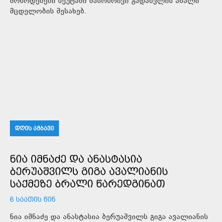
მოწოდებები სეუტაში მასობრივი გადასვლის ახალი
მცდელობის შესახებ.
ᲓᲦᲘᲡ ᲐᲛᲑᲐᲕᲘ
ᲜᲘᲐ ᲘᲛᲜᲐᲫᲔ ᲓᲐ ᲐᲜᲐᲡᲢᲐᲡᲘᲐ
ᲑᲔᲠᲣᲐᲨᲕᲘᲚᲡ ᲒᲘᲒᲐ ᲐᲕᲐᲚᲘᲐᲜᲘᲡ
ᲡᲐᲥᲛᲔᲖᲔ ᲑᲠᲐᲚᲘ ᲬᲐᲠᲔᲓᲒᲘᲜᲐᲗ
6 ᲡᲐᲐᲗᲘᲡ ᲬᲘᲜ
ნია იმნაძე და ანასტასია ბერუაშვილს გიგა ავალიანის