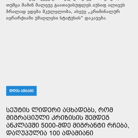
თუმცა მაშინ მალევე გაათავისუფლეს.იუსიფ ალიევს
ბრალად ედება მკვლელობა, ასევე „კრიმინალურ
იერარქიაში უმაღლესი სტატუსის“ დაკავება.
ᲓᲦᲘᲡ ᲐᲛᲑᲐᲕᲘ
ᲡᲔᲣᲢᲘᲡ ᲚᲘᲓᲔᲠᲘ ᲐᲪᲮᲐᲓᲔᲑᲡ, ᲠᲝᲛ
ᲛᲘᲒᲠᲐᲪᲘᲣᲚᲘ ᲙᲠᲘᲖᲘᲡᲘᲡ ᲨᲔᲛᲓᲔᲒ
ᲐᲜᲙᲚᲐᲕᲨᲘ 5000-ᲛᲓᲔ ᲛᲘᲒᲠᲐᲜᲢᲘ ᲠᲩᲔᲑᲐ,
ᲓᲐᲦᲣᲞᲣᲚᲘᲐ 100 ᲐᲓᲐᲛᲘᲐᲜᲘ