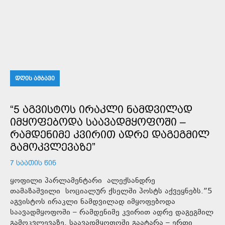
ᲓᲦᲘᲡ ᲐᲛᲑᲐᲕᲘ
“5 ᲐᲒᲕᲘᲡᲢᲝᲡ ᲘᲠᲐᲙᲚᲘ ᲜᲐᲛᲓᲕᲘᲚᲐᲓ
ᲘᲛᲧᲝᲤᲔᲑᲝᲓᲐ ᲡᲐᲐᲕᲐᲓᲛᲧᲝᲤᲝᲨᲘ –
ᲠᲐᲛᲓᲔᲜᲘᲛᲔ ᲙᲕᲘᲠᲘᲗ ᲐᲓᲠᲔ ᲓᲐᲒᲔᲒᲛᲘᲚ
ᲒᲐᲛᲝᲙᲕᲚᲔᲕᲐᲖᲔ”
7 ᲡᲐᲐᲗᲘᲡ ᲬᲘᲜ
ყოფილი პარლამენტარი ალექსანდრე
თამაზაშვილი სოციალურ ქსელში პოსტს აქვეყნებს.”5
აგვისტოს ირაკლი ნამდვილად იმყოფებოდა
საავადმყოფოში – რამდენიმე კვირით ადრე დაგეგმილ
გამოკვლევაზე. საავადმყოფოში გაატარა – ერთი