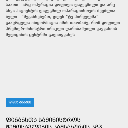
საათი . არც ოპერაცია ყოფილა დაგეგმილი და არც
სხვა პაციენტის დაგეგმილ ოპარაციისთვის შეუშლია
ხელი…”შეგახსენებთ, დღეს “ტვ პირველმა”
გაავრცელა ინფორმაცია იმის თაობაზე, რომ ყოფილი
პრემიერ-მინისტრი ირაკლი ღარიბაშვილი კავკასიის
მედიცინის ცენტრში გადაიყვანეს.
ᲓᲦᲘᲡ ᲐᲛᲑᲐᲕᲘ
ᲤᲘᲜᲐᲜᲡᲗᲐ ᲡᲐᲛᲘᲜᲘᲡᲢᲠᲝᲡ
ᲨᲔᲛᲝᲡᲐᲕᲚᲔᲑᲘᲡ ᲡᲐᲛᲡᲐᲮᲣᲠᲘᲡ ᲡᲒᲞ