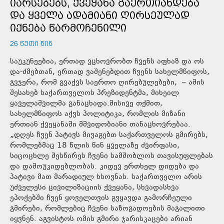
ᲘᲐᲠᲡᲔᲑᲔᲑᲡ, ᲥᲕᲔᲧᲐᲜᲐ ᲒᲐᲔᲠᲗᲘᲐᲜᲓᲔᲑᲐ
ᲓᲐ ᲧᲕᲔᲚᲐ ᲐᲓᲐᲛᲘᲐᲜᲘ ᲦᲘᲠᲡᲔᲣᲚᲐᲓ
ᲘᲥᲜᲔᲑᲐ ᲬᲐᲠᲛᲝᲩᲔᲜᲘᲚᲘ
26 ᲬᲣᲗᲘ ᲬᲘᲜ
საუკუნეებია, ერთად ვცხოვრობთ ჩვენს აფხაზ და ოს
და-ძმებთან, ერთად ვაშენებდით ჩვენს სახელმწიფოს,
გვჯერა, რომ გვაქვს საერთო ღირებულებები, – ამის
შესახებ საქართველოს პრეზიდენტმა, მიხეილ
ყაველაშვილმა განაცხადა.მისივე თქმით,
სახელმწიფოს აქვს პოლიტიკა, რომლის მიზანი
ერთიან ქვეყანაში მშვიდობიანი თანაცხოვრებაა.
„დღეს ჩვენ პატივს მივაგებთ საქართველოს გმირებს,
რომლებმაც 18 წლის წინ ყველაზე ძვირფასი,
სიცოცხლე შესწირეს ჩვენი სამშობლოს თავისუფლებას
და დამოუკიდებლობას. კიდევ ერთხელ დიდება და
პატივი მათ მარადიულ ხსოვნას. საქართველო არის
უძველესი ცივილიზაციის ქვეყანა, სხვადასხვა
ეპოქებში ჩვენ ყოველთვის გვყავდა გამორჩეული
გმირები, რომლებიც ჩვენი საზოგადოების მაგალითი
იყვნენ. აგვისტოს ომის გმირი ჯარისკაცები არიან