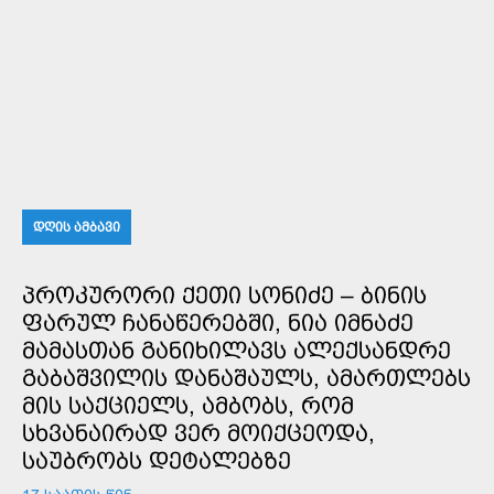
ᲓᲦᲘᲡ ᲐᲛᲑᲐᲕᲘ
ᲞᲠᲝᲙᲣᲠᲝᲠᲘ ᲥᲔᲗᲘ ᲡᲝᲜᲘᲫᲔ – ᲑᲘᲜᲘᲡ
ᲤᲐᲠᲣᲚ ᲩᲐᲜᲐᲬᲔᲠᲔᲑᲨᲘ, ᲜᲘᲐ ᲘᲛᲜᲐᲫᲔ
ᲛᲐᲛᲐᲡᲗᲐᲜ ᲒᲐᲜᲘᲮᲘᲚᲐᲕᲡ ᲐᲚᲔᲥᲡᲐᲜᲓᲠᲔ
ᲒᲐᲑᲐᲨᲕᲘᲚᲘᲡ ᲓᲐᲜᲐᲨᲐᲣᲚᲡ, ᲐᲛᲐᲠᲗᲚᲔᲑᲡ
ᲛᲘᲡ ᲡᲐᲥᲪᲘᲔᲚᲡ, ᲐᲛᲑᲝᲑᲡ, ᲠᲝᲛ
ᲡᲮᲕᲐᲜᲐᲘᲠᲐᲓ ᲕᲔᲠ ᲛᲝᲘᲥᲪᲔᲝᲓᲐ,
ᲡᲐᲣᲑᲠᲝᲑᲡ ᲓᲔᲢᲐᲚᲔᲑᲖᲔ