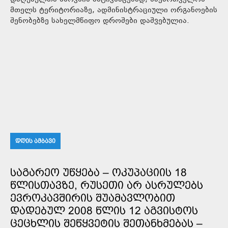
მთელს ტერიტორიაზე, ადმინისტრაციული ორგანოების
შენობებზე სახელმწიფო დროშები დაშვებულია.
ᲓᲦᲘᲡ ᲐᲛᲑᲐᲕᲘ
ᲡᲐᲒᲐᲠᲔᲝ ᲣᲬᲧᲔᲑᲐ – ᲝᲙᲣᲞᲐᲪᲘᲘᲡ 18
ᲬᲚᲘᲡᲗᲐᲕᲖᲔ, ᲠᲣᲡᲔᲗᲘ ᲐᲠ ᲐᲡᲠᲣᲚᲔᲑᲡ
ᲔᲕᲠᲝᲙᲐᲕᲨᲘᲠᲘᲡ ᲨᲣᲐᲛᲐᲕᲚᲝᲑᲘᲗ
ᲓᲐᲓᲔᲑᲣᲚ 2008 ᲬᲚᲘᲡ 12 ᲐᲒᲕᲘᲡᲢᲝᲡ
ᲪᲔᲪᲮᲚᲘᲡ ᲨᲔᲬᲧᲕᲔᲢᲘᲡ ᲨᲔᲗᲐᲜᲮᲛᲔᲑᲐᲡ –