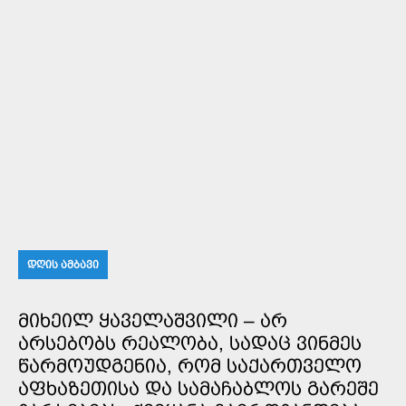
ᲓᲦᲘᲡ ᲐᲛᲑᲐᲕᲘ
ᲛᲘᲮᲔᲘᲚ ᲧᲐᲕᲔᲚᲐᲨᲕᲘᲚᲘ – ᲐᲠ
ᲐᲠᲡᲔᲑᲝᲑᲡ ᲠᲔᲐᲚᲝᲑᲐ, ᲡᲐᲓᲐᲪ ᲕᲘᲜᲛᲔᲡ
ᲬᲐᲠᲛᲝᲣᲓᲒᲔᲜᲘᲐ, ᲠᲝᲛ ᲡᲐᲥᲐᲠᲗᲕᲔᲚᲝ
ᲐᲤᲮᲐᲖᲔᲗᲘᲡᲐ ᲓᲐ ᲡᲐᲛᲐᲩᲐᲑᲚᲝᲡ ᲒᲐᲠᲔᲨᲔ