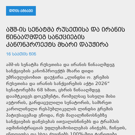
ᲓᲦᲘᲡ ᲐᲛᲑᲐᲕᲘ
ᲐᲨᲨ-ᲘᲡ ᲡᲔᲜᲐᲢᲛᲐ ᲠᲣᲡᲔᲗᲘᲡᲐ ᲓᲐ ᲘᲠᲐᲜᲘᲡ
ᲬᲘᲜᲐᲐᲦᲛᲓᲔᲒ ᲡᲐᲜᲥᲪᲘᲔᲑᲘᲡ
ᲙᲐᲜᲝᲜᲞᲠᲝᲔᲥᲢᲡ ᲛᲮᲐᲠᲘ ᲓᲐᲣᲭᲘᲠᲐ
16 ᲡᲐᲐᲗᲘᲡ ᲬᲘᲜ
აშშ-ის სენატმა რუსეთისა და ირანის წინააღმდეგ
სანქციების კანონპროექტს მხარი დიდი
უმრავლესობით დაუჭირა.„ლინდსი ო. გრემის
რუსეთისა და ირანის სანქცირების აქტი 2026“
სენატორებმა 68 ხმით, ცხრის წინააღმდეგ
დაამტკიცეს.დოკუმენტი, რომელსაც სახელი მისი
ავტორის, გარდაცვლილი სენატორის, სამხრეთ
კაროლინელი რესპუბლიკელის ლინდსი გრემის
პატივსაცემად ეწოდა, რუს მაღალჩინოსნებზე
სანქციების დაწესებას ითვალისწინებს და ტრამპის
ადმინისტრაციას უფლებამოსილებას ანიჭებს, ჩინეთს,
ინდოეთსა და სხვა ქვეყნებს 100%-მდე ტარიფები