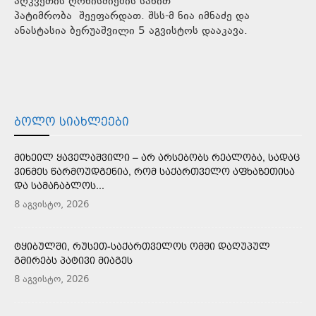
აღკვეთის ღონისძიების სახით
პატიმრობა შეეფარდათ. შსს-მ ნია იმნაძე და
ანასტასია ბერუაშვილი 5 აგვისტოს დააკავა.
ᲑᲝᲚᲝ ᲡᲘᲐᲮᲚᲔᲔᲑᲘ
ᲛᲘᲮᲔᲘᲚ ᲧᲐᲕᲔᲚᲐᲨᲕᲘᲚᲘ – ᲐᲠ ᲐᲠᲡᲔᲑᲝᲑᲡ ᲠᲔᲐᲚᲝᲑᲐ, ᲡᲐᲓᲐᲪ
ᲕᲘᲜᲛᲔᲡ ᲬᲐᲠᲛᲝᲣᲓᲒᲔᲜᲘᲐ, ᲠᲝᲛ ᲡᲐᲥᲐᲠᲗᲕᲔᲚᲝ ᲐᲤᲮᲐᲖᲔᲗᲘᲡᲐ
ᲓᲐ ᲡᲐᲛᲐᲩᲐᲑᲚᲝᲡ...
8 აგვისტო, 2026
ᲢᲧᲘᲑᲣᲚᲨᲘ, ᲠᲣᲡᲔᲗ-ᲡᲐᲥᲐᲠᲗᲕᲔᲚᲝᲡ ᲝᲛᲨᲘ ᲓᲐᲦᲣᲞᲣᲚ
ᲒᲛᲘᲠᲔᲑᲡ ᲞᲐᲢᲘᲕᲘ ᲛᲘᲐᲒᲔᲡ
8 აგვისტო, 2026