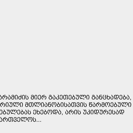
ᲐᲠᲐᲛᲘᲫᲘᲡ ᲛᲘᲔᲠ ᲒᲐᲙᲔᲗᲔᲑᲣᲚᲘ ᲒᲐᲜᲪᲮᲐᲓᲔᲑᲐ,
ᲠᲘᲣᲚᲘ ᲛᲗᲚᲘᲐᲜᲝᲑᲘᲡᲐᲗᲕᲘᲡ ᲬᲐᲠᲛᲝᲔᲑᲣᲚᲘ 
ᲔᲑᲣᲚᲔᲑᲐᲡ ᲔᲮᲔᲑᲝᲓᲐ, ᲐᲠᲘᲡ ᲣᲙᲘᲓᲣᲠᲔᲡᲐᲓ
ᲥᲐᲠᲗᲕᲔᲚᲝᲡ...