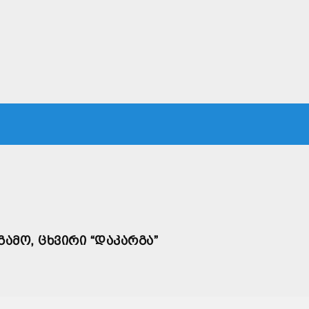
ᲙᲐ
ᲡᲐᲛᲐᲠᲗᲐᲚᲘ
ᲔᲙᲝᲜᲝᲛᲘᲙᲐ
ᲗᲐᲕᲓᲐᲪᲕᲐ
ᲛᲡᲝᲤᲚᲘᲝ
ᲐᲛᲝ, ᲪᲮᲕᲘᲠᲘ “ᲓᲐᲙᲐᲠᲒᲐ”