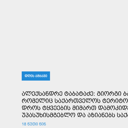
ᲓᲦᲘᲡ ᲐᲛᲑᲐᲕᲘ
ᲐᲚᲔᲥᲡᲐᲜᲓᲠᲔ ᲢᲐᲑᲐᲢᲐᲫᲔ: ᲒᲘᲝᲠᲒᲘ Ბ
ᲠᲝᲛᲔᲚᲘᲪ ᲡᲐᲥᲐᲠᲗᲕᲔᲚᲝᲡ ᲢᲔᲠᲘᲢᲝ
ᲓᲠᲝᲡ ᲢᲧᲕᲔᲔᲑᲘᲡ ᲛᲘᲛᲐᲠᲗ ᲓᲐᲛᲝᲙᲘᲓ
ᲣᲞᲐᲡᲣᲮᲘᲡᲛᲒᲔᲑᲚᲝ ᲓᲐ ᲐᲖᲘᲐᲜᲔᲑᲡ ᲡᲐ
18 ᲬᲣᲗᲘ ᲬᲘᲜ