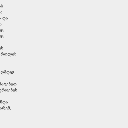
ის
და
ს და
ს
იც
რც
ის
მართლის
აღმდეგ
მატებით
ედროების
უნდა
არემ,