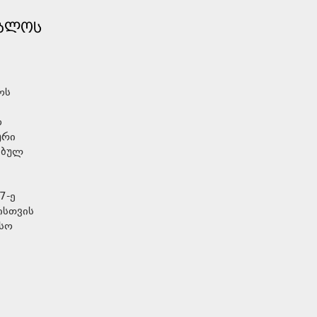
ᲝᲑᲚᲝᲡ
ოს
ო
ური
ებულ
7-ე
ისთვის
ესო