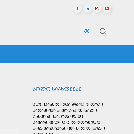
ᲥᲐ
ᲠᲔᲒᲘᲝᲜᲔᲑᲘ
ᲡᲞᲝᲠᲢᲘ
ᲛᲔᲢᲘ
ᲑᲝᲚᲝ ᲡᲘᲐᲮᲚᲔᲔᲑᲘ
ᲐᲚᲔᲥᲡᲐᲜᲓᲠᲔ ᲢᲐᲑᲐᲢᲐᲫᲔ: ᲒᲘᲝᲠᲒᲘ
ᲑᲐᲠᲐᲛᲘᲫᲘᲡ ᲛᲘᲔᲠ ᲒᲐᲙᲔᲗᲔᲑᲣᲚᲘ
ᲒᲐᲜᲪᲮᲐᲓᲔᲑᲐ, ᲠᲝᲛᲔᲚᲘᲪ
ᲡᲐᲥᲐᲠᲗᲕᲔᲚᲝᲡ ᲢᲔᲠᲘᲢᲝᲠᲘᲣᲚᲘ
ᲛᲗᲚᲘᲐᲜᲝᲑᲘᲡᲐᲗᲕᲘᲡ ᲬᲐᲠᲛᲝᲔᲑᲣᲚᲘ