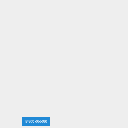
ᲓᲦᲘᲡ ᲐᲛᲑᲐᲕᲘ