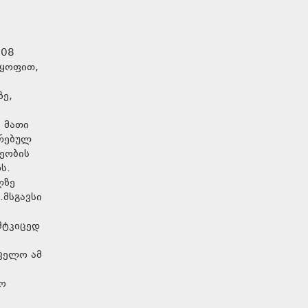
008
ლყოფით,
ზე,
 მათი
ირებულ
ეობის
ს.
ლზე
.მსგავსი
მტკიცედ
ველო ამ
სო