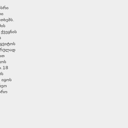
ისრი
ლი
თხებს.
მის
ქვეყნის
ს
წყვიტოს
 სრულად
ით
ყოს
ა.18
ბს
 იყოს
რეო
დრო