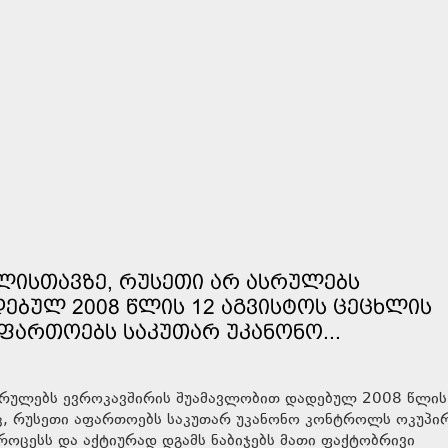
 ᲬᲚᲘᲡᲗᲐᲕᲖᲔ, ᲠᲣᲡᲔᲗᲘ ᲐᲠ ᲐᲡᲠᲣᲚᲔᲑᲡ
ᲔᲑᲣᲚ 2008 ᲬᲚᲘᲡ 12 ᲐᲒᲕᲘᲡᲢᲝᲡ ᲪᲔᲪᲮᲚᲘᲡ
 ᲐᲤᲐᲠᲗᲝᲔᲑᲡ ᲡᲐᲙᲣᲗᲐᲠ ᲣᲙᲐᲜᲝᲜᲝ...
ასრულებს ევროკავშირის შუამავლობით დადებულ 2008 წლის
ტიც, რუსეთი აფართოებს საკუთარ უკანონო კონტროლს ოკუპ
როცესს და აქტიურად დგამს ნაბიჯებს მათი ფაქტობრივი