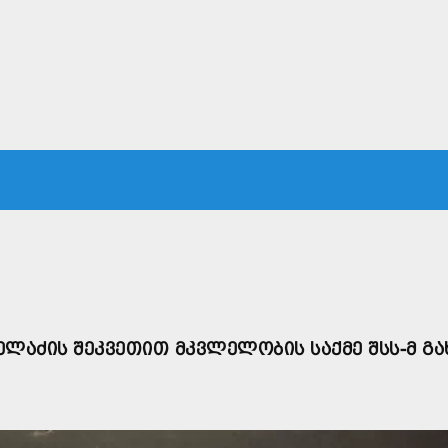
ᲙᲐ
ᲡᲐᲛᲐᲠᲗᲐᲚᲘ
ᲔᲙᲝᲜᲝᲛᲘᲙᲐ
ᲗᲐᲕᲓᲐᲪᲕᲐ
ᲛᲡᲝᲤᲚᲘᲝ
ᲔᲚᲐᲫᲘᲡ ᲨᲔᲙᲕᲔᲗᲘᲗ ᲛᲙᲕᲚᲔᲚᲝᲑᲘᲡ ᲡᲐᲥᲛᲔ ᲨᲡᲡ-Მ ᲒᲐ