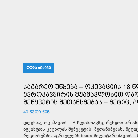
ᲓᲦᲘᲡ ᲐᲛᲑᲐᲕᲘ
ᲡᲐᲒᲐᲠᲔᲝ ᲣᲬᲧᲔᲑᲐ – ᲝᲙᲣᲞᲐᲪᲘᲘᲡ 18
ᲔᲕᲠᲝᲙᲐᲕᲨᲘᲠᲘᲡ ᲨᲣᲐᲛᲐᲕᲚᲝᲑᲘᲗ ᲓᲐᲓ
ᲨᲔᲬᲧᲕᲔᲢᲘᲡ ᲨᲔᲗᲐᲜᲮᲛᲔᲑᲐᲡ – ᲛᲔᲢᲘᲪ,
40 ᲬᲣᲗᲘ ᲬᲘᲜ
დღესაც, ოკუპაციის 18 წლისთავზე, რუსეთი არ 
აგვისტოს ცეცხლის შეწყვეტის შეთანხმებას. მე
რეგიონებში, აგრძელებს მათი მილიტარიზაციის პ