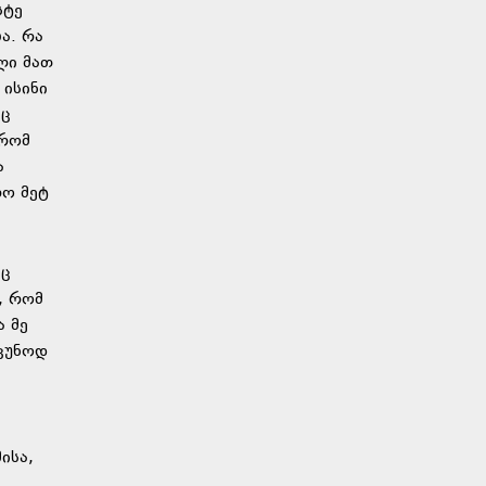
სტე
ა. რა
ლი მათ
 ისინი
აც
 რომ
ა
რო მეტ
აც
, რომ
ა მე
უკუნოდ
ისა,