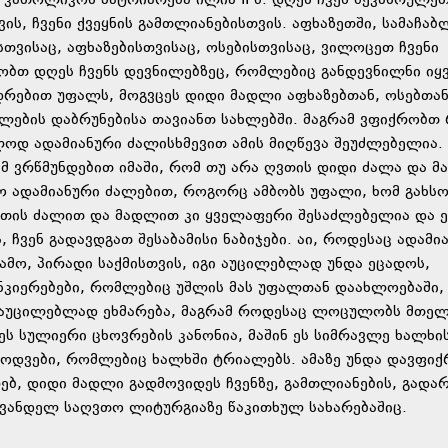
ათოლიკოს-პატრიარქმა ილია II-მ. დღეს ჩვენ შევასრულე
ის, ჩვენი ქვეყნის გამთლიანებისთვის. აფხაზეთში, სამაჩა
ვისაც, აფხაზებისთვისაც, ოსებისთვისაც, ვილოცეთ ჩვენი
რობთ დღეს ჩვენს დევნილებზეც, რომლებიც განდევნილნი იყ
ვედრებით უფალს, მოგვცეს დიდი მადლი აფხაზებთან, ოსებთა
ნილების დაბრუნებისა თავიანთ სახლებში. მაგრამ ვფიქრობთ
ლოდ ადამიანური ძალისხმევით ამის მიღწევა შეუძლებელია. 
მ ვრწმუნდებით იმაში, რომ თუ არა ღვთის დიდი ძალა და მ
ო ადამიანური ძალებით, როგორც ამბობს უფალი, ხომ გახსო
ღვთის ძალით და მადლით კი ყველაფერი შესაძლებელია და ე
ჩვენ გადავდგათ შესაბამისი ნაბიჯები. აი, როდესაც ადამია
მო, პირადი საქმისთვის, იგი აუცილებლად უნდა ეცადოს,
ნკიერებები, რომლებიც უშლის მას უფალთან დაახლოებაში,
ას აუცილებლად ეხმარება, მაგრამ როდესაც ლოცულობს მთელ
 ეს სულიერი ცხოვრების კანონია, მაშინ ეს სიმრავლე ხალხი
ცოდვები, რომლებიც ხალხში ტრიალებს. ამაზე უნდა დავფი
ებ, დიდი მადლი გადმოვიდეს ჩვენზე, გამთლიანების, გადარ
ღევანდელ საღვთო ლიტურგიაზე წაკითხულ სახარებაშიც.