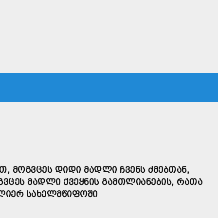
ᲙᲐ
ᲡᲐᲛᲐᲠᲗᲐᲚᲘ
ᲔᲙᲝᲜᲝᲛᲘᲙᲐ
ᲗᲐᲕᲓᲐᲪᲕᲐ
ᲛᲡᲝᲤᲚᲘᲝ
Თ, ᲛᲝᲒᲕᲪᲔᲡ ᲓᲘᲓᲘ ᲛᲐᲓᲚᲘ ᲩᲕᲔᲜᲡ ᲫᲛᲔᲑᲗᲐᲜ,
ᲝᲒᲕᲪᲔᲡ ᲛᲐᲓᲚᲘ ᲥᲕᲔᲧᲜᲘᲡ ᲒᲐᲛᲗᲚᲘᲐᲜᲔᲑᲘᲡ, ᲠᲐᲗᲐ
ᲫᲚᲘᲔᲠ ᲡᲐᲮᲔᲚᲛᲬᲘᲤᲝᲨᲘ