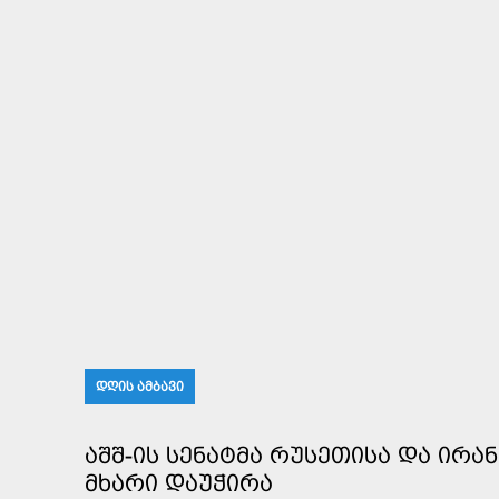
ᲓᲦᲘᲡ ᲐᲛᲑᲐᲕᲘ
ᲐᲨᲨ-ᲘᲡ ᲡᲔᲜᲐᲢᲛᲐ ᲠᲣᲡᲔᲗᲘᲡᲐ ᲓᲐ ᲘᲠᲐ
ᲛᲮᲐᲠᲘ ᲓᲐᲣᲭᲘᲠᲐ