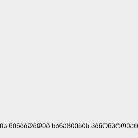
ᲜᲘᲡ ᲬᲘᲜᲐᲐᲦᲛᲓᲔᲒ ᲡᲐᲜᲥᲪᲘᲔᲑᲘᲡ ᲙᲐᲜᲝᲜᲞᲠᲝᲔᲥ