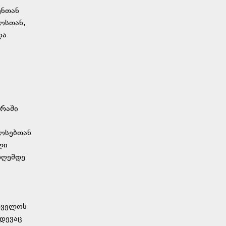
ენთან
ოსთან,
და
ირაში
 ოსებთან
ლი
დღემდე
თველოს
იდევაც