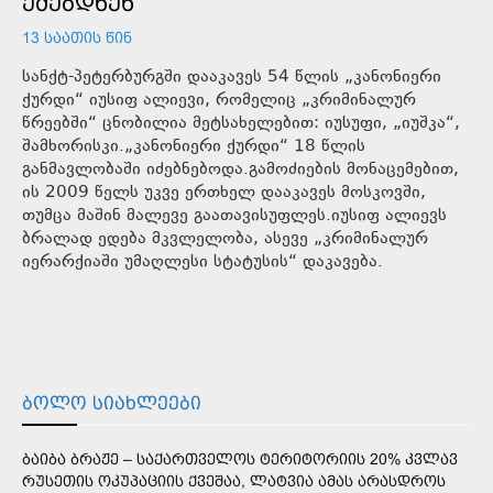
ᲔᲫᲔᲑᲓᲜᲔᲜ
13 ᲡᲐᲐᲗᲘᲡ ᲬᲘᲜ
სანქტ-პეტერბურგში დააკავეს 54 წლის „კანონიერი
ქურდი“ იუსიფ ალიევი, რომელიც „კრიმინალურ
წრეებში“ ცნობილია მეტსახელებით: იუსუფი, „იუშკა“,
შამხორისკი.„კანონიერი ქურდი“ 18 წლის
განმავლობაში იძებნებოდა.გამოძიების მონაცემებით,
ის 2009 წელს უკვე ერთხელ დააკავეს მოსკოვში,
თუმცა მაშინ მალევე გაათავისუფლეს.იუსიფ ალიევს
ბრალად ედება მკვლელობა, ასევე „კრიმინალურ
იერარქიაში უმაღლესი სტატუსის“ დაკავება.
ᲑᲝᲚᲝ ᲡᲘᲐᲮᲚᲔᲔᲑᲘ
ᲑᲐᲘᲑᲐ ᲑᲠᲐᲟᲔ – ᲡᲐᲥᲐᲠᲗᲕᲔᲚᲝᲡ ᲢᲔᲠᲘᲢᲝᲠᲘᲘᲡ 20% ᲙᲕᲚᲐᲕ
ᲠᲣᲡᲔᲗᲘᲡ ᲝᲙᲣᲞᲐᲪᲘᲘᲡ ᲥᲕᲔᲨᲐᲐ, ᲚᲐᲢᲕᲘᲐ ᲐᲛᲐᲡ ᲐᲠᲐᲡᲓᲠᲝᲡ