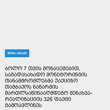
ᲓᲦᲘᲡ ᲐᲛᲑᲐᲕᲘ
ᲑᲝᲚᲝ 7 ᲗᲕᲘᲡ ᲛᲝᲜᲐᲪᲔᲛᲔᲑᲘᲗ,
ᲡᲐᲒᲐᲓᲐᲡᲐᲮᲐᲓᲝ ᲛᲝᲜᲘᲢᲝᲠᲘᲜᲒᲘᲡ
ᲗᲐᲜᲐᲛᲨᲠᲝᲛᲚᲔᲑᲛᲐ ᲣᲐᲥᲪᲘᲖᲝ
ᲗᲐᲛᲑᲐᲥᲝᲡ ᲜᲐᲬᲐᲠᲛᲘᲡ
ᲛᲐᲠᲗᲚᲡᲐᲬᲘᲜᲐᲐᲦᲛᲓᲔᲒᲝ ᲨᲔᲜᲐᲮᲕᲐ-
ᲠᲔᲐᲚᲘᲖᲐᲪᲘᲘᲡ 326 ᲤᲐᲥᲢᲘ
ᲒᲐᲛᲝᲐᲕᲚᲘᲜᲔᲡ