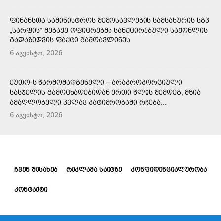
ᲤᲘᲜᲐᲜᲡᲗᲐ ᲡᲐᲛᲘᲜᲘᲡᲢᲠᲝᲡ ᲨᲔᲛᲝᲡᲐᲕᲚᲔᲑᲘᲡ ᲡᲐᲛᲡᲐᲮᲣᲠᲘᲡ ᲡᲒᲞ
„ᲡᲐᲠᲤᲘᲡ“ ᲛᲔᲑᲐᲟᲔ ᲝᲤᲘᲪᲠᲔᲑᲛᲐ ᲡᲐᲜᲥᲪᲘᲠᲔᲑᲣᲚᲘ ᲡᲐᲥᲝᲜᲚᲘᲡ
ᲒᲐᲓᲐᲖᲘᲓᲕᲘᲡ ᲤᲐᲥᲢᲘ ᲒᲐᲛᲝᲐᲕᲚᲘᲜᲔᲡ
6 აგვისტო, 2026
ᲔᲣᲗᲝ-Ს ᲬᲐᲠᲛᲝᲛᲐᲓᲒᲔᲜᲔᲚᲘ – ᲐᲠᲐᲞᲠᲝᲞᲝᲠᲪᲘᲣᲚᲘ
ᲡᲐᲡᲯᲔᲚᲘᲡ ᲒᲐᲛᲝᲪᲮᲐᲓᲔᲑᲘᲓᲐᲜ ᲔᲠᲗᲘ ᲬᲚᲘᲡ ᲨᲔᲛᲓᲔᲒ, ᲛᲖᲘᲐ
ᲐᲛᲐᲦᲚᲝᲑᲔᲚᲘ ᲙᲕᲚᲐᲕ ᲞᲐᲢᲘᲛᲠᲝᲑᲐᲨᲘ ᲠᲩᲔᲑᲐ...
6 აგვისტო, 2026
ᲩᲕᲔᲜ ᲨᲔᲡᲐᲮᲔᲑ
ᲠᲔᲙᲚᲐᲛᲐ ᲡᲐᲘᲢᲖᲔ
ᲙᲝᲜᲤᲘᲓᲔᲜᲪᲘᲐᲚᲣᲠᲝᲑᲐ
ᲙᲝᲜᲢᲐᲥᲢᲘ