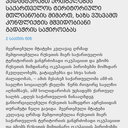
ᲕᲐᲓᲐᲡᲢᲣᲠᲔᲑᲗ ᲔᲠᲗᲒᲣᲚᲔᲑᲐᲡ
ᲡᲐᲥᲐᲠᲗᲕᲔᲚᲝᲡ ᲢᲔᲠᲘᲢᲝᲠᲘᲣᲚᲘ
ᲛᲗᲚᲘᲐᲜᲝᲑᲘᲡ ᲛᲘᲛᲐᲠᲗ, ᲮᲐᲖᲡ ᲕᲣᲡᲕᲐᲛᲗ
ᲙᲝᲜᲤᲚᲘᲥᲢᲘᲡ ᲛᲨᲕᲘᲓᲝᲑᲘᲐᲜᲘ
ᲒᲐᲓᲐᲭᲠᲘᲡ ᲡᲐᲭᲘᲠᲝᲔᲑᲐᲡ
2 ᲡᲐᲐᲗᲘᲡ ᲬᲘᲜ
შეერთებული შტატები კვლავაც ღრმად
შეშფოთებულია რუსეთის მიერ საქართველოს
ტერიტორიის განგრძობადი ოკუპაციით და გმობს
რუსეთის მიმდინარე ოკუპაციის პირობებში მომხდარ
მკვლელობებს, გატაცებებსა და სხვა სახის
ძალადობას, – ამის შესახებ საქართველოში აშშ-ის
საელჩო სოციალურ ქსელში წერს.როგორც საელჩო
აღნიშნავს, აშშ სოლიდარობას უცხადებს ქართველ
ხალხს.„დღეს საქართველოს წინააღმდეგ
განხორციელებული რუსეთის სამხედრო აგრესიიდან
თვრამეტი წელი გავიდა. შეერთებული შტატები
კვლავაც ღრმად შეშფოთებულია რუსეთის მიერ
საქართველოს ტერიტორიის განგრძობადი ოკუპაციით
და გმობს რუსეთის მიმდინარე ოკუპაციის პირობებში