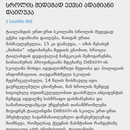
ᲡᲠᲝᲚᲘᲡ ᲨᲔᲓᲔᲒᲐᲓ ᲔᲥᲕᲡᲘ ᲐᲓᲐᲛᲘᲐᲜᲘ
ᲓᲐᲘᲦᲣᲞᲐ
2 ᲡᲐᲐᲗᲘᲡ ᲬᲘᲜ
ტაილანდის ერთ-ერთ სკოლაში სროლის შედეგად
ექვსი ადამიანი დაიღუპა, მათგან ერთი
მასწავლებელია, 15 კი დაშავდა, – ამის შესახებ
„ბიბისი“ იტყობინება.მედიის ცნობით, სროლა
ტაილანდის დედაქალაქ ბანგკოკის შემოგარენში,
ნონთაბურის პროვინციაში მდებარე Debsirin-ის
სკოლაში მოხდა.ადგილობრივი მედიისა და პოლიციის
ინფორმაციით, თავდამსხმელი სკოლის
მეცხრეკლასელი, 14 წლის მოსწავლე იყო.
გავრცელებული ცნობებით, მან სროლის შემდეგ
სიცოცხლე თვითმკვლელობით დაასრულა.ინციდენტის
შემდეგ ადგილზე სასწრაფო დახმარებისა და
სამართალდამცავი უწყებების თანამშრომლები
მივიდნენ.ტაილანდში Debsirin-ის სკოლა ერთ-ერთ
პრესტიჟულ საგანმანათლებლო დაწესებულებად
მიიჩნევა, რომელსაც ქვეყნის მასშტაბით რამდენიმე
ფილიალი აქვს.ცნობისთვის, ტაილანდში