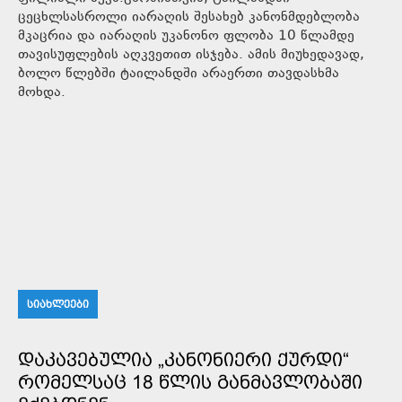
ცეცხლსასროლი იარაღის შესახებ კანონმდებლობა
მკაცრია და იარაღის უკანონო ფლობა 10 წლამდე
თავისუფლების აღკვეთით ისჯება. ამის მიუხედავად,
ბოლო წლებში ტაილანდში არაერთი თავდასხმა
მოხდა.
ᲡᲘᲐᲮᲚᲔᲔᲑᲘ
ᲓᲐᲙᲐᲕᲔᲑᲣᲚᲘᲐ „ᲙᲐᲜᲝᲜᲘᲔᲠᲘ ᲥᲣᲠᲓᲘ“
ᲠᲝᲛᲔᲚᲡᲐᲪ 18 ᲬᲚᲘᲡ ᲒᲐᲜᲛᲐᲕᲚᲝᲑᲐᲨᲘ