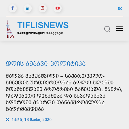
ᲥᲐ
TIFLISNEWS
საინფორმაციო სააგენტო
ᲓᲦᲘᲡ ᲐᲛᲑᲐᲕᲘ
ᲞᲝᲚᲘᲢᲘᲙᲐ
ᲨᲐᲚᲕᲐ ᲞᲐᲞᲣᲐᲨᲕᲘᲚᲘ – ᲡᲐᲥᲐᲠᲗᲕᲔᲚᲝ-
ᲩᲘᲜᲔᲗᲘᲡ ᲣᲠᲗᲘᲔᲠᲗᲝᲑᲐᲛ ᲑᲝᲚᲝ ᲬᲚᲔᲑᲨᲘ
ᲨᲗᲐᲛᲑᲔᲭᲓᲐᲕᲘ ᲞᲠᲝᲒᲠᲔᲡᲘ ᲒᲐᲜᲘᲪᲐᲓᲐ, ᲛᲯᲔᲠᲐ,
ᲓᲐᲓᲔᲑᲘᲗᲘ ᲓᲘᲜᲐᲛᲘᲙᲐ ᲓᲐ ᲡᲮᲕᲐᲓᲐᲡᲮᲕᲐ
ᲡᲤᲔᲠᲝᲨᲘ ᲛᲖᲐᲠᲓᲘ ᲗᲐᲜᲐᲛᲨᲠᲝᲛᲚᲝᲑᲐ
ᲒᲐᲦᲠᲛᲐᲕᲓᲔᲑᲐ
13:56, 18 მაისი, 2026