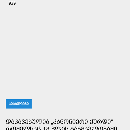
929
ᲡᲘᲐᲮᲚᲔᲔᲑᲘ
ᲓᲐᲙᲐᲕᲔᲑᲣᲚᲘᲐ „ᲙᲐᲜᲝᲜᲘᲔᲠᲘ ᲥᲣᲠᲓᲘ“
ᲠᲝᲛᲔᲚᲡᲐᲪ 18 ᲬᲚᲘᲡ ᲒᲐᲜᲛᲐᲕᲚᲝᲑᲐᲨᲘ