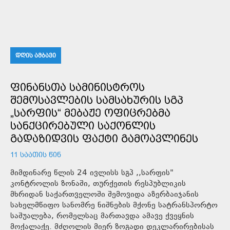
ᲓᲦᲘᲡ ᲐᲛᲑᲐᲕᲘ
ᲤᲘᲜᲐᲜᲡᲗᲐ ᲡᲐᲛᲘᲜᲘᲡᲢᲠᲝᲡ
ᲨᲔᲛᲝᲡᲐᲕᲚᲔᲑᲘᲡ ᲡᲐᲛᲡᲐᲮᲣᲠᲘᲡ ᲡᲒᲞ
„ᲡᲐᲠᲤᲘᲡ“ ᲛᲔᲑᲐᲟᲔ ᲝᲤᲘᲪᲠᲔᲑᲛᲐ
ᲡᲐᲜᲥᲪᲘᲠᲔᲑᲣᲚᲘ ᲡᲐᲥᲝᲜᲚᲘᲡ
ᲒᲐᲓᲐᲖᲘᲓᲕᲘᲡ ᲤᲐᲥᲢᲘ ᲒᲐᲛᲝᲐᲕᲚᲘᲜᲔᲡ
11 ᲡᲐᲐᲗᲘᲡ ᲬᲘᲜ
მიმდინარე წლის 24 ივლისს სგპ ,,სარფის"
კონტროლის ზონაში, თურქეთის რესპუბლიკის
მხრიდან საქართველოში შემოვიდა აზერბაიჯანის
სახელმწიფო სანომრე ნიშნების მქონე სატრანსპორტო
საშუალება, რომელსაც მართავდა ამავე ქვეყნის
მოქალაქე. მძღოლის მიერ ზოგადი დეკლარირებისას