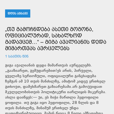
ᲓᲦᲘᲡ ᲐᲛᲑᲐᲕᲘ
„ᲗᲣ ᲒᲐᲛᲝᲩᲜᲓᲔᲑᲐ ᲐᲡᲔᲗᲘ ᲒᲝᲒᲝᲜᲐ,
ᲝᲤᲘᲪᲘᲐᲚᲣᲠᲐᲓ, ᲡᲐᲮᲐᲚᲮᲝᲓ
ᲒᲐᲓᲐᲕᲪᲔᲛ…“ – ᲒᲘᲒᲐ ᲐᲕᲐᲚᲘᲐᲜᲘᲡ ᲓᲔᲓᲐ
ᲛᲘᲛᲐᲠᲗᲕᲐᲡ ᲐᲕᲠᲪᲔᲚᲔᲑᲡ
1 ᲡᲐᲐᲗᲘᲡ ᲬᲘᲜ
გიგა ავალიანის დედა მიმართვას ავრცელებს.
„გააზიარეთ, გემუდარებით!ეს არის, პირველი,
ყველაზე სერიოზული, ოფიციალური განცხადება
ჩემგან ამ 10 თვის მანძილზე, ამიტომ კიდევ ერთხელ
გთხოვთ, დამეხმარეთ გაზიარებაში.არ გამოუვიდათ
მკვლელობისთვის პოლიტიკური იარლიყის მიკერება.
ახლა დაიწყეს:— უი, ეს ბიჭი მართლა პედოფილი
ყოფილა. თუ გიგა იყო პედოფილი, 28 წლის და 8
თვის მანძილზე, მინიმუმ ერთხელ უნდა
დაფიქსირებულიყო, მაშინ როცა 8 წელი ამზადებდა