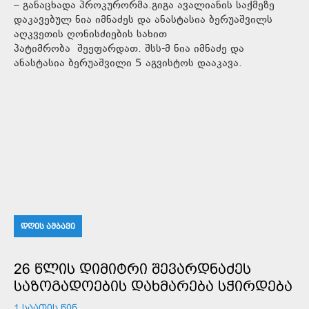
– განაცხადა პროკურორმა.გიგა ავალიანის საქმეზე
დაკავებულ ნია იმნაძეს და ანასტასია ბერუაშვილს
აღკვეთის ღონისძიების სახით
პატიმრობა შეეფარდათ. შსს-მ ნია იმნაძე და
ანასტასია ბერუაშვილი 5 აგვისტოს დააკავა.
ᲓᲦᲘᲡ ᲐᲛᲑᲐᲕᲘ
26 ᲬᲚᲘᲡ ᲓᲘᲛᲘᲢᲠᲘ ᲨᲔᲕᲐᲠᲓᲜᲐᲫᲔᲡ
ᲡᲐᲖᲝᲒᲐᲓᲝᲔᲑᲘᲡ ᲓᲐᲮᲛᲐᲠᲔᲑᲐ ᲡᲭᲘᲠᲓᲔᲑᲐ
1 ᲡᲐᲐᲗᲘᲡ ᲬᲘᲜ