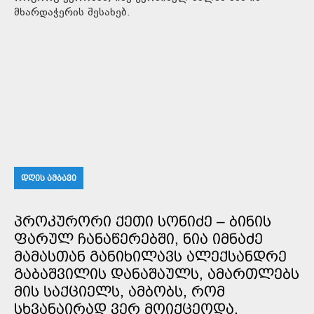
მხარდაჭერის შესახებ.
ᲓᲦᲘᲡ ᲐᲛᲑᲐᲕᲘ
ᲞᲠᲝᲙᲣᲠᲝᲠᲘ ᲥᲔᲗᲘ ᲡᲝᲜᲘᲫᲔ – ᲑᲘᲜᲘᲡ
ᲤᲐᲠᲣᲚ ᲩᲐᲜᲐᲬᲔᲠᲔᲑᲨᲘ, ᲜᲘᲐ ᲘᲛᲜᲐᲫᲔ
ᲛᲐᲛᲐᲡᲗᲐᲜ ᲒᲐᲜᲘᲮᲘᲚᲐᲕᲡ ᲐᲚᲔᲥᲡᲐᲜᲓᲠᲔ
ᲒᲐᲑᲐᲨᲕᲘᲚᲘᲡ ᲓᲐᲜᲐᲨᲐᲣᲚᲡ, ᲐᲛᲐᲠᲗᲚᲔᲑᲡ
ᲛᲘᲡ ᲡᲐᲥᲪᲘᲔᲚᲡ, ᲐᲛᲑᲝᲑᲡ, ᲠᲝᲛ
ᲡᲮᲕᲐᲜᲐᲘᲠᲐᲓ ᲕᲔᲠ ᲛᲝᲘᲥᲪᲔᲝᲓᲐ,