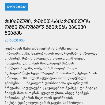
ᲓᲦᲘᲡ ᲐᲛᲑᲐᲕᲘ
ᲢᲧᲘᲑᲣᲚᲨᲘ, ᲠᲣᲡᲔᲗ-ᲡᲐᲥᲐᲠᲗᲕᲔᲚᲝᲡ
ᲝᲛᲨᲘ ᲓᲐᲦᲣᲞᲣᲚ ᲒᲛᲘᲠᲔᲑᲡ ᲞᲐᲢᲘᲕᲘ
ᲛᲘᲐᲒᲔᲡ
20 ᲬᲣᲗᲘ ᲬᲘᲜ
ტყიბულის მუნიციპალიტეტის მერმა დავით
კუბლაშვილმა, საკრებულოს თავმჯდომარემ იზოლდა
ნემსაძემ, მერის პირველმა მოადგილემ ლევან
ჩხიკვაძემ და მერის მოადგილემ მურმან
ვერულაშვილმა, თავდაცვის ძალებისა და
ადგილობრივი ხელისუფლების წარმომადგენლებთან
ერთად, 2008 წლის აგვისტოს ომში დაღუპული
გმირების — ნიკოლოზ ფორჩხიძისა და ფრიდონ
ბრეგაძის საფლავები ყვავილებით შეამკეს და პატივი
მიაგეს მათ ხსოვნას. ყვავილებით, ასევე შეამკეს
შინდისის გმირის ნიკოლოზ ფორჩხიძის
ბიუსტი.ტყიბულელი ჯარისკაცები სამშობლოს