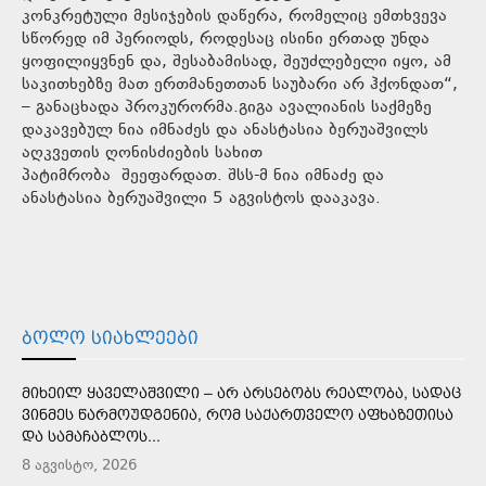
კონკრეტული მესიჯების დაწერა, რომელიც ემთხვევა
სწორედ იმ პერიოდს, როდესაც ისინი ერთად უნდა
ყოფილიყვნენ და, შესაბამისად, შეუძლებელი იყო, ამ
საკითხებზე მათ ერთმანეთთან საუბარი არ ჰქონდათ“,
– განაცხადა პროკურორმა.გიგა ავალიანის საქმეზე
დაკავებულ ნია იმნაძეს და ანასტასია ბერუაშვილს
აღკვეთის ღონისძიების სახით
პატიმრობა შეეფარდათ. შსს-მ ნია იმნაძე და
ანასტასია ბერუაშვილი 5 აგვისტოს დააკავა.
ᲑᲝᲚᲝ ᲡᲘᲐᲮᲚᲔᲔᲑᲘ
ᲛᲘᲮᲔᲘᲚ ᲧᲐᲕᲔᲚᲐᲨᲕᲘᲚᲘ – ᲐᲠ ᲐᲠᲡᲔᲑᲝᲑᲡ ᲠᲔᲐᲚᲝᲑᲐ, ᲡᲐᲓᲐᲪ
ᲕᲘᲜᲛᲔᲡ ᲬᲐᲠᲛᲝᲣᲓᲒᲔᲜᲘᲐ, ᲠᲝᲛ ᲡᲐᲥᲐᲠᲗᲕᲔᲚᲝ ᲐᲤᲮᲐᲖᲔᲗᲘᲡᲐ
ᲓᲐ ᲡᲐᲛᲐᲩᲐᲑᲚᲝᲡ...
8 აგვისტო, 2026