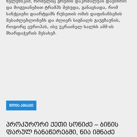
ზელენსკიმ, რომელიც გრემის დაკრძალვას დაესწრო
და მოგვიანებით ტრამპს შეხვდა, განაცხადა, რომ
სანქციები დაარტყამს რუსეთის ომის დაფინანსების
შესაძლებლობებს და ძლიერ სიგნალს გაუგზავნის,
როგორც ევროპას, ისე უკრაინელ ხალხს აშშ-ის
მხარდაჭერის შესახებ.
ᲓᲦᲘᲡ ᲐᲛᲑᲐᲕᲘ
ᲞᲠᲝᲙᲣᲠᲝᲠᲘ ᲥᲔᲗᲘ ᲡᲝᲜᲘᲫᲔ – ᲑᲘᲜᲘᲡ
ᲤᲐᲠᲣᲚ ᲩᲐᲜᲐᲬᲔᲠᲔᲑᲨᲘ, ᲜᲘᲐ ᲘᲛᲜᲐᲫᲔ