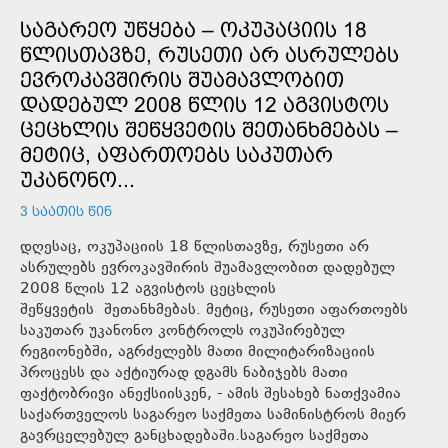
ᲡᲐᲒᲐᲠᲔᲝ ᲣᲬᲧᲔᲑᲐ – ᲝᲙᲣᲞᲐᲪᲘᲘᲡ 18
ᲬᲚᲘᲡᲗᲐᲕᲖᲔ, ᲠᲣᲡᲔᲗᲘ ᲐᲠ ᲐᲡᲠᲣᲚᲔᲑᲡ
ᲔᲕᲠᲝᲙᲐᲕᲨᲘᲠᲘᲡ ᲨᲣᲐᲛᲐᲕᲚᲝᲑᲘᲗ
ᲓᲐᲓᲔᲑᲣᲚ 2008 ᲬᲚᲘᲡ 12 ᲐᲒᲕᲘᲡᲢᲝᲡ
ᲪᲔᲪᲮᲚᲘᲡ ᲨᲔᲬᲧᲕᲔᲢᲘᲡ ᲨᲔᲗᲐᲜᲮᲛᲔᲑᲐᲡ –
ᲛᲔᲢᲘᲪ, ᲐᲤᲐᲠᲗᲝᲔᲑᲡ ᲡᲐᲙᲣᲗᲐᲠ
ᲣᲙᲐᲜᲝᲜᲝ...
3 ᲡᲐᲐᲗᲘᲡ ᲬᲘᲜ
დღესაც, ოკუპაციის 18 წლისთავზე, რუსეთი არ
ასრულებს ევროკავშირის შუამავლობით დადებულ
2008 წლის 12 აგვისტოს ცეცხლის
შეწყვეტის შეთანხმებას. მეტიც, რუსეთი აფართოებს
საკუთარ უკანონო კონტროლს ოკუპირებულ
რეგიონებში, აგრძელებს მათი მილიტარიზაციის
პროცესს და აქტიურად დგამს ნაბიჯებს მათი
ფაქტობრივი ანექსიისკენ, - ამის შესახებ ნათქვამია
საქართველოს საგარეო საქმეთა სამინისტროს მიერ
გავრცელებულ განცხადებაში.საგარეო საქმეთა