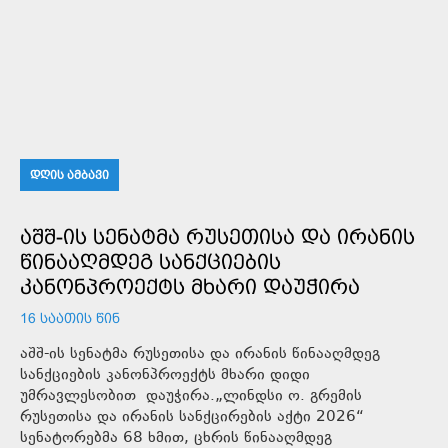
ᲓᲦᲘᲡ ᲐᲛᲑᲐᲕᲘ
ᲐᲨᲨ-ᲘᲡ ᲡᲔᲜᲐᲢᲛᲐ ᲠᲣᲡᲔᲗᲘᲡᲐ ᲓᲐ ᲘᲠᲐᲜᲘᲡ
ᲬᲘᲜᲐᲐᲦᲛᲓᲔᲒ ᲡᲐᲜᲥᲪᲘᲔᲑᲘᲡ
ᲙᲐᲜᲝᲜᲞᲠᲝᲔᲥᲢᲡ ᲛᲮᲐᲠᲘ ᲓᲐᲣᲭᲘᲠᲐ
16 ᲡᲐᲐᲗᲘᲡ ᲬᲘᲜ
აშშ-ის სენატმა რუსეთისა და ირანის წინააღმდეგ
სანქციების კანონპროექტს მხარი დიდი
უმრავლესობით დაუჭირა.„ლინდსი ო. გრემის
რუსეთისა და ირანის სანქცირების აქტი 2026“
სენატორებმა 68 ხმით, ცხრის წინააღმდეგ