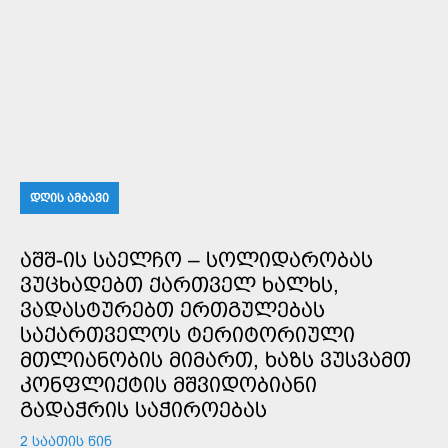
ᲓᲦᲘᲡ ᲐᲛᲑᲐᲕᲘ
ᲐᲨᲨ-ᲘᲡ ᲡᲐᲔᲚᲩᲝ – ᲡᲝᲚᲘᲓᲐᲠᲝᲑᲐᲡ
ᲕᲣᲪᲮᲐᲓᲔᲑᲗ ᲥᲐᲠᲗᲕᲔᲚ ᲮᲐᲚᲮᲡ,
ᲕᲐᲓᲐᲡᲢᲣᲠᲔᲑᲗ ᲔᲠᲗᲒᲣᲚᲔᲑᲐᲡ
ᲡᲐᲥᲐᲠᲗᲕᲔᲚᲝᲡ ᲢᲔᲠᲘᲢᲝᲠᲘᲣᲚᲘ
ᲛᲗᲚᲘᲐᲜᲝᲑᲘᲡ ᲛᲘᲛᲐᲠᲗ, ᲮᲐᲖᲡ ᲕᲣᲡᲕᲐᲛᲗ
ᲙᲝᲜᲤᲚᲘᲥᲢᲘᲡ ᲛᲨᲕᲘᲓᲝᲑᲘᲐᲜᲘ
ᲒᲐᲓᲐᲭᲠᲘᲡ ᲡᲐᲭᲘᲠᲝᲔᲑᲐᲡ
2 ᲡᲐᲐᲗᲘᲡ ᲬᲘᲜ