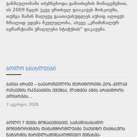
განმავლობაში იძებნებოდა.გამოძიების მონაცემებით,
ის 2009 წელს უკვე ერთხელ დააკავეს მოსკოვში,
თუმცა მაშინ მალევე გაათავისუფლეს.იუსიფ ალიევს
ბრალად ედება მკვლელობა, ასევე „კრიმინალურ
იერარქიაში უმაღლესი სტატუსის“ დაკავება.
ᲑᲝᲚᲝ ᲡᲘᲐᲮᲚᲔᲔᲑᲘ
ᲑᲐᲘᲑᲐ ᲑᲠᲐᲟᲔ – ᲡᲐᲥᲐᲠᲗᲕᲔᲚᲝᲡ ᲢᲔᲠᲘᲢᲝᲠᲘᲘᲡ 20% ᲙᲕᲚᲐᲕ
ᲠᲣᲡᲔᲗᲘᲡ ᲝᲙᲣᲞᲐᲪᲘᲘᲡ ᲥᲕᲔᲨᲐᲐ, ᲚᲐᲢᲕᲘᲐ ᲐᲛᲐᲡ ᲐᲠᲐᲡᲓᲠᲝᲡ
ᲐᲦᲘᲐᲠᲔᲑᲡ...
7 აგვისტო, 2026
ᲑᲝᲚᲝ 7 ᲗᲕᲘᲡ ᲛᲝᲜᲐᲪᲔᲛᲔᲑᲘᲗ, ᲡᲐᲒᲐᲓᲐᲡᲐᲮᲐᲓᲝ
ᲛᲝᲜᲘᲢᲝᲠᲘᲜᲒᲘᲡ ᲗᲐᲜᲐᲛᲨᲠᲝᲛᲚᲔᲑᲛᲐ ᲣᲐᲥᲪᲘᲖᲝ ᲗᲐᲛᲑᲐᲥᲝᲡ
ᲜᲐᲬᲐᲠᲛᲘᲡ ᲛᲐᲠᲗᲚᲡᲐᲬᲘᲜᲐᲐᲦᲛᲓᲔᲒᲝ ᲨᲔᲜᲐᲮᲕᲐ-