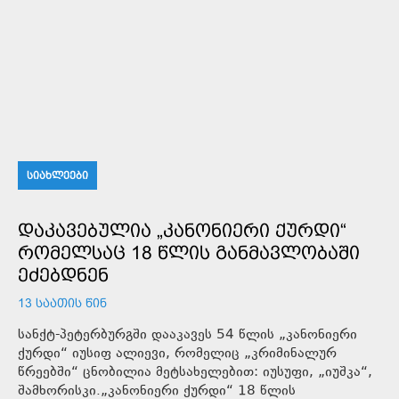
ᲡᲘᲐᲮᲚᲔᲔᲑᲘ
ᲓᲐᲙᲐᲕᲔᲑᲣᲚᲘᲐ „ᲙᲐᲜᲝᲜᲘᲔᲠᲘ ᲥᲣᲠᲓᲘ“
ᲠᲝᲛᲔᲚᲡᲐᲪ 18 ᲬᲚᲘᲡ ᲒᲐᲜᲛᲐᲕᲚᲝᲑᲐᲨᲘ
ᲔᲫᲔᲑᲓᲜᲔᲜ
13 ᲡᲐᲐᲗᲘᲡ ᲬᲘᲜ
სანქტ-პეტერბურგში დააკავეს 54 წლის „კანონიერი
ქურდი“ იუსიფ ალიევი, რომელიც „კრიმინალურ
წრეებში“ ცნობილია მეტსახელებით: იუსუფი, „იუშკა“,
შამხორისკი.„კანონიერი ქურდი“ 18 წლის