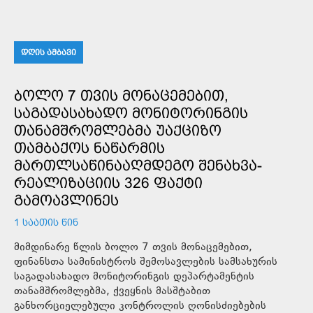
ᲓᲦᲘᲡ ᲐᲛᲑᲐᲕᲘ
ᲑᲝᲚᲝ 7 ᲗᲕᲘᲡ ᲛᲝᲜᲐᲪᲔᲛᲔᲑᲘᲗ,
ᲡᲐᲒᲐᲓᲐᲡᲐᲮᲐᲓᲝ ᲛᲝᲜᲘᲢᲝᲠᲘᲜᲒᲘᲡ
ᲗᲐᲜᲐᲛᲨᲠᲝᲛᲚᲔᲑᲛᲐ ᲣᲐᲥᲪᲘᲖᲝ
ᲗᲐᲛᲑᲐᲥᲝᲡ ᲜᲐᲬᲐᲠᲛᲘᲡ
ᲛᲐᲠᲗᲚᲡᲐᲬᲘᲜᲐᲐᲦᲛᲓᲔᲒᲝ ᲨᲔᲜᲐᲮᲕᲐ-
ᲠᲔᲐᲚᲘᲖᲐᲪᲘᲘᲡ 326 ᲤᲐᲥᲢᲘ
ᲒᲐᲛᲝᲐᲕᲚᲘᲜᲔᲡ
1 ᲡᲐᲐᲗᲘᲡ ᲬᲘᲜ
მიმდინარე წლის ბოლო 7 თვის მონაცემებით,
ფინანსთა სამინისტროს შემოსავლების სამსახურის
საგადასახადო მონიტორინგის დეპარტამენტის
თანამშრომლებმა, ქვეყნის მასშტაბით
განხორციელებული კონტროლის ღონისძიებების