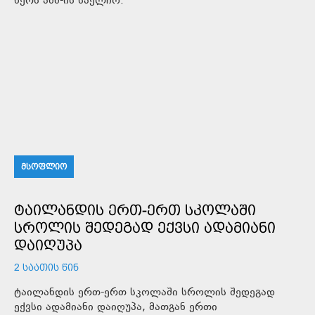
წერს აშშ-ის საელჩო.
ᲛᲡᲝᲤᲚᲘᲝ
ᲢᲐᲘᲚᲐᲜᲓᲘᲡ ᲔᲠᲗ-ᲔᲠᲗ ᲡᲙᲝᲚᲐᲨᲘ
ᲡᲠᲝᲚᲘᲡ ᲨᲔᲓᲔᲒᲐᲓ ᲔᲥᲕᲡᲘ ᲐᲓᲐᲛᲘᲐᲜᲘ
ᲓᲐᲘᲦᲣᲞᲐ
2 ᲡᲐᲐᲗᲘᲡ ᲬᲘᲜ
ტაილანდის ერთ-ერთ სკოლაში სროლის შედეგად
ექვსი ადამიანი დაიღუპა, მათგან ერთი