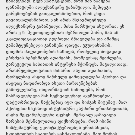
ჩასადენად. ჩვენ ვამტკიცებთ, რომ მან წააქეზა
დანაშაულში ალექსანდრე გაბაშვილი, შემდეგი
გარემოებების გათვალისწინებით, რომ უნდა
გავითვალისწინოთ, ვინ არის მსჯავრდებული
ალექსანდრე გაბაშვილი, მისი წარსული ისტორია. ეს
არის ე.წ. პედოფილებთან მებრძოლი პირი, მას ამ
კვალიფიკაციითაც ედებოდა ბრალდება და ამაშიც
გამამტყუნებელი განაჩენი დადგა, ვგულისხმობ,
დიღმის ძალადობების ნაწილს, რომელიც ზოგადად
ებრძვის ნებისმიერ ადამიანს, რომელსაც შეიძლება,
გარკვეული ხასიათის ინტერესი ჰქონდეს, მაგალითად,
არასრულწლოვანთა მიმართ. ასეთი ადამიანის,
რომელსაც ასეთი წარსული გამოცდილება ჰქონდა და
ისედაც ნადირობდა ასეთი პიროვნებების
გამოვლენაზე, ინფორმაციის მიწოდება, რომ
მასწავლებელი მას სექსუალურად ავიწროებდა,
ფაქტობრივად, წაქეზებაც იყო და ბიძგის მიცემაც. მათ
ჰქონდათ საკმაოდ ინტენსიური კავშირი ერთმანეთთან,
ისინი შეყვარებულები იყვნენ. შემავალ-გამავალი
ზარების შესწავლითაც ფიქსირდება, რომ ისინი
სისტემატურად ეკონტაქტებოდნენ ერთმანეთს,
ხვდებოდნენ საათების განმავლობაში, მათ შორის