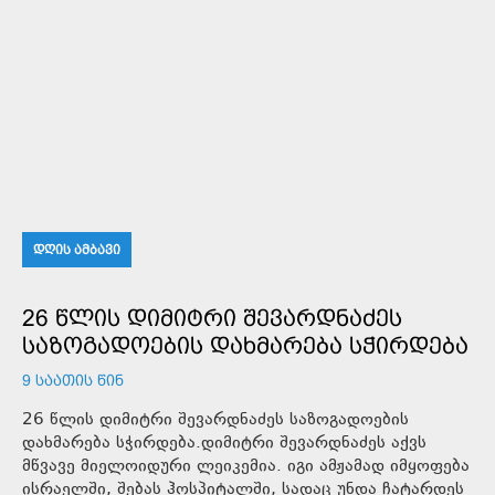
ᲓᲦᲘᲡ ᲐᲛᲑᲐᲕᲘ
26 ᲬᲚᲘᲡ ᲓᲘᲛᲘᲢᲠᲘ ᲨᲔᲕᲐᲠᲓᲜᲐᲫᲔᲡ
ᲡᲐᲖᲝᲒᲐᲓᲝᲔᲑᲘᲡ ᲓᲐᲮᲛᲐᲠᲔᲑᲐ ᲡᲭᲘᲠᲓᲔᲑᲐ
9 ᲡᲐᲐᲗᲘᲡ ᲬᲘᲜ
26 წლის დიმიტრი შევარდნაძეს საზოგადოების
დახმარება სჭირდება.დიმიტრი შევარდნაძეს აქვს
მწვავე მიელოიდური ლეიკემია. იგი ამჟამად იმყოფება
ისრაელში, შებას ჰოსპიტალში, სადაც უნდა ჩატარდეს