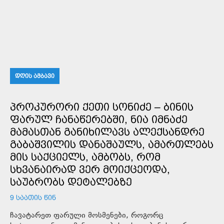
ᲓᲦᲘᲡ ᲐᲛᲑᲐᲕᲘ
ᲞᲠᲝᲙᲣᲠᲝᲠᲘ ᲥᲔᲗᲘ ᲡᲝᲜᲘᲫᲔ – ᲑᲘᲜᲘᲡ
ᲤᲐᲠᲣᲚ ᲩᲐᲜᲐᲬᲔᲠᲔᲑᲨᲘ, ᲜᲘᲐ ᲘᲛᲜᲐᲫᲔ
ᲛᲐᲛᲐᲡᲗᲐᲜ ᲒᲐᲜᲘᲮᲘᲚᲐᲕᲡ ᲐᲚᲔᲥᲡᲐᲜᲓᲠᲔ
ᲒᲐᲑᲐᲨᲕᲘᲚᲘᲡ ᲓᲐᲜᲐᲨᲐᲣᲚᲡ, ᲐᲛᲐᲠᲗᲚᲔᲑᲡ
ᲛᲘᲡ ᲡᲐᲥᲪᲘᲔᲚᲡ, ᲐᲛᲑᲝᲑᲡ, ᲠᲝᲛ
ᲡᲮᲕᲐᲜᲐᲘᲠᲐᲓ ᲕᲔᲠ ᲛᲝᲘᲥᲪᲔᲝᲓᲐ,
ᲡᲐᲣᲑᲠᲝᲑᲡ ᲓᲔᲢᲐᲚᲔᲑᲖᲔ
9 ᲡᲐᲐᲗᲘᲡ ᲬᲘᲜ
ჩავატარეთ ფარული მოსმენები, როგორც