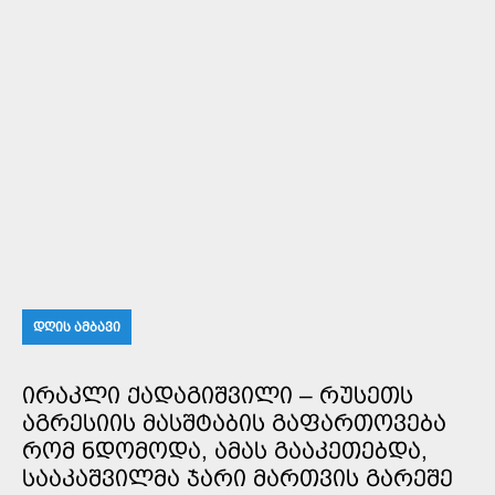
ᲓᲦᲘᲡ ᲐᲛᲑᲐᲕᲘ
ᲘᲠᲐᲙᲚᲘ ᲥᲐᲓᲐᲒᲘᲨᲕᲘᲚᲘ – ᲠᲣᲡᲔᲗᲡ
ᲐᲒᲠᲔᲡᲘᲘᲡ ᲛᲐᲡᲨᲢᲐᲑᲘᲡ ᲒᲐᲤᲐᲠᲗᲝᲕᲔᲑᲐ
ᲠᲝᲛ ᲜᲓᲝᲛᲝᲓᲐ, ᲐᲛᲐᲡ ᲒᲐᲐᲙᲔᲗᲔᲑᲓᲐ,
ᲡᲐᲐᲙᲐᲨᲕᲘᲚᲛᲐ ᲯᲐᲠᲘ ᲛᲐᲠᲗᲕᲘᲡ ᲒᲐᲠᲔᲨᲔ