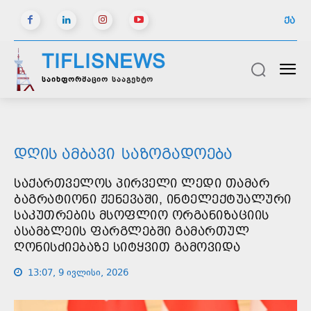
ᲥᲐ
TIFLISNEWS
საინფორმაციო სააგენტო
ᲓᲦᲘᲡ ᲐᲛᲑᲐᲕᲘ
ᲡᲐᲖᲝᲒᲐᲓᲝᲔᲑᲐ
ᲡᲐᲥᲐᲠᲗᲕᲔᲚᲝᲡ ᲞᲘᲠᲕᲔᲚᲘ ᲚᲔᲓᲘ ᲗᲐᲛᲐᲠ
ᲑᲐᲒᲠᲐᲢᲘᲝᲜᲘ ᲟᲔᲜᲔᲕᲐᲨᲘ, ᲘᲜᲢᲔᲚᲔᲥᲢᲣᲐᲚᲣᲠᲘ
ᲡᲐᲙᲣᲗᲠᲔᲑᲘᲡ ᲛᲡᲝᲤᲚᲘᲝ ᲝᲠᲒᲐᲜᲘᲖᲐᲪᲘᲘᲡ
ᲐᲡᲐᲛᲑᲚᲔᲘᲡ ᲤᲐᲠᲒᲚᲔᲑᲨᲘ ᲒᲐᲛᲐᲠᲗᲣᲚ
ᲦᲝᲜᲘᲡᲫᲘᲔᲑᲐᲖᲔ ᲡᲘᲢᲧᲕᲘᲗ ᲒᲐᲛᲝᲕᲘᲓᲐ
13:07, 9 ივლისი, 2026