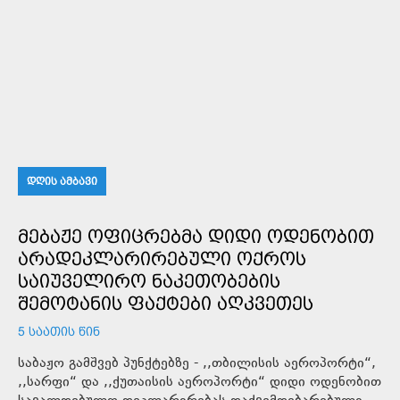
ᲓᲦᲘᲡ ᲐᲛᲑᲐᲕᲘ
ᲛᲔᲑᲐᲟᲔ ᲝᲤᲘᲪᲠᲔᲑᲛᲐ ᲓᲘᲓᲘ ᲝᲓᲔᲜᲝᲑᲘᲗ
ᲐᲠᲐᲓᲔᲙᲚᲐᲠᲘᲠᲔᲑᲣᲚᲘ ᲝᲥᲠᲝᲡ
ᲡᲐᲘᲣᲕᲔᲚᲘᲠᲝ ᲜᲐᲙᲔᲗᲝᲑᲔᲑᲘᲡ
ᲨᲔᲛᲝᲢᲐᲜᲘᲡ ᲤᲐᲥᲢᲔᲑᲘ ᲐᲦᲙᲕᲔᲗᲔᲡ
5 ᲡᲐᲐᲗᲘᲡ ᲬᲘᲜ
საბაჟო გამშვებ პუნქტებზე - ,,თბილისის აეროპორტი“,
,,სარფი“ და ,,ქუთაისის აეროპორტი“ დიდი ოდენობით