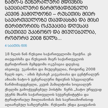
ᲜᲐᲢᲝ-Ს ᲒᲔᲜᲔᲠᲐᲚᲣᲠᲘ ᲛᲓᲘᲕᲜᲘᲡ
ᲡᲞᲔᲪᲘᲐᲚᲣᲠᲘ ᲬᲐᲠᲛᲝᲛᲐᲓᲒᲔᲜᲔᲚᲘ
ᲙᲔᲕᲘᲜ ᲰᲐᲛᲘᲚᲢᲝᲜᲘ – ᲠᲣᲡᲔᲗᲘᲡ ᲛᲘᲔᲠ
ᲡᲐᲥᲐᲠᲗᲕᲔᲚᲝᲖᲔ ᲗᲐᲕᲓᲐᲡᲮᲛᲐ ᲓᲐ ᲛᲘᲡᲘ
ᲢᲔᲠᲘᲢᲝᲠᲘᲘᲡ ᲝᲙᲣᲞᲐᲪᲘᲐ ᲓᲦᲔᲡᲐᲪ
ᲘᲡᲔᲗᲘᲕᲔ ᲣᲙᲐᲜᲝᲜᲝ ᲓᲐ ᲛᲘᲣᲦᲔᲑᲔᲚᲘᲐ,
ᲠᲝᲒᲝᲠᲪ 2008 ᲬᲔᲚᲡ...
4 ᲡᲐᲐᲗᲘᲡ ᲬᲘᲜ
18 წლის წინ რუსეთი საქართველოში შეიჭრა. ეს
თავდასხმა და რუსეთის მიერ საქართველოს
ტერიტორიის შემდგომი ოკუპაცია დღესაც
ისეთივე უკანონო და მიუღებელია, როგორც 2008
წელს იყო, - ამის შესახებ კავკასიასა და ცენტრალურ
აზიაში ნატო-ს გენერალური მდივნის სპეციალური
წარმომადგენელი, კევინ ჰამილტონი სოციალურ
ქსელში გამოქვეყნებულ პოსტში წერს.„ნატო ურყევად
უჭერს მხარს საქართველოს სუვერენიტეტსა და
ტერიტორიულ მთლიანობას მის საერთაშორისოდ
აღიარებულ საზღვრებში. რუსეთმა უნდა გაიყვანოს