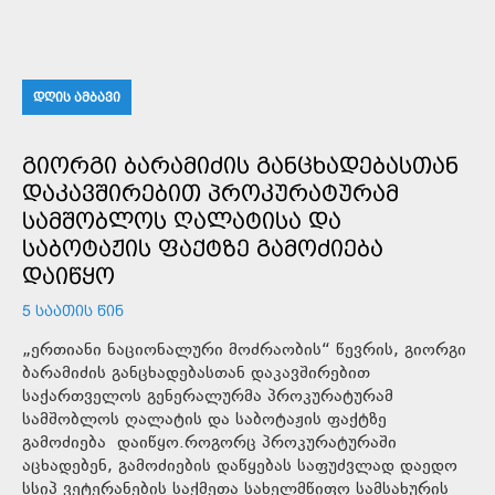
ᲓᲦᲘᲡ ᲐᲛᲑᲐᲕᲘ
ᲒᲘᲝᲠᲒᲘ ᲑᲐᲠᲐᲛᲘᲫᲘᲡ ᲒᲐᲜᲪᲮᲐᲓᲔᲑᲐᲡᲗᲐᲜ
ᲓᲐᲙᲐᲕᲨᲘᲠᲔᲑᲘᲗ ᲞᲠᲝᲙᲣᲠᲐᲢᲣᲠᲐᲛ
ᲡᲐᲛᲨᲝᲑᲚᲝᲡ ᲦᲐᲚᲐᲢᲘᲡᲐ ᲓᲐ
ᲡᲐᲑᲝᲢᲐᲟᲘᲡ ᲤᲐᲥᲢᲖᲔ ᲒᲐᲛᲝᲫᲘᲔᲑᲐ
ᲓᲐᲘᲬᲧᲝ
5 ᲡᲐᲐᲗᲘᲡ ᲬᲘᲜ
„ერთიანი ნაციონალური მოძრაობის“ წევრის, გიორგი
ბარამიძის განცხადებასთან დაკავშირებით
საქართველოს გენერალურმა პროკურატურამ
სამშობლოს ღალატის და საბოტაჟის ფაქტზე
გამოძიება დაიწყო.როგორც პროკურატურაში
აცხადებენ, გამოძიების დაწყებას საფუძვლად დაედო
სსიპ ვეტერანების საქმეთა სახელმწიფო სამსახურის