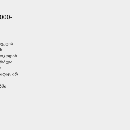
000-
სეუტის
ს
როკოდან
ერპლა.
0
მადაც არ
ბში