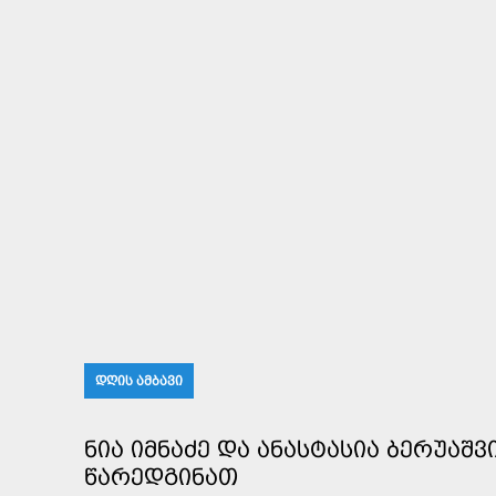
ᲓᲦᲘᲡ ᲐᲛᲑᲐᲕᲘ
ᲜᲘᲐ ᲘᲛᲜᲐᲫᲔ ᲓᲐ ᲐᲜᲐᲡᲢᲐᲡᲘᲐ ᲑᲔᲠᲣᲐᲨ
ᲬᲐᲠᲔᲓᲒᲘᲜᲐᲗ