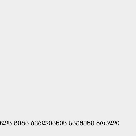
ᲕᲘᲚᲡ ᲒᲘᲒᲐ ᲐᲕᲐᲚᲘᲐᲜᲘᲡ ᲡᲐᲥᲛᲔᲖᲔ ᲑᲠᲐᲚᲘ