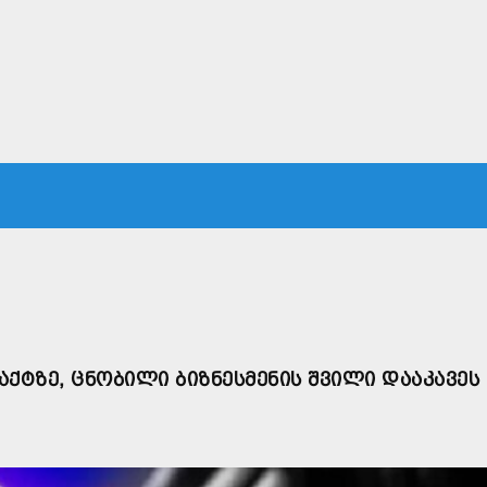
ᲙᲐ
ᲡᲐᲛᲐᲠᲗᲐᲚᲘ
ᲔᲙᲝᲜᲝᲛᲘᲙᲐ
ᲗᲐᲕᲓᲐᲪᲕᲐ
ᲛᲡᲝᲤᲚᲘᲝ
ᲐᲥᲢᲖᲔ, ᲪᲜᲝᲑᲘᲚᲘ ᲑᲘᲖᲜᲔᲡᲛᲔᲜᲘᲡ ᲨᲕᲘᲚᲘ ᲓᲐᲐᲙᲐᲕᲔᲡ