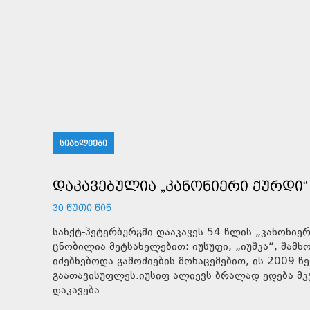
ᲡᲘᲐᲮᲚᲔᲔᲑᲘ
ᲓᲐᲙᲐᲕᲔᲑᲣᲚᲘᲐ „ᲙᲐᲜᲝᲜᲘᲔᲠᲘ ᲥᲣᲠᲓᲘ“
30 ᲬᲣᲗᲘ ᲬᲘᲜ
სანქტ-პეტერბურგში დააკავეს 54 წლის „კანონიე
ცნობილია მეტსახელებით: იუსუფი, „იუშკა“, შამ
იძებნებოდა.გამოძიების მონაცემებით, ის 2009 წ
გაათავისუფლეს.იუსიფ ალიევს ბრალად ედება მკ
დაკავება.