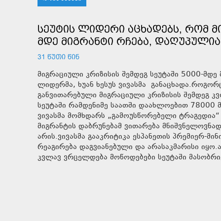
ᲡᲔᲣᲢᲘᲡ ᲚᲘᲓᲔᲠᲘ ᲐᲪᲮᲐᲓᲔᲑᲡ, ᲠᲝᲛ Მ
ᲛᲓᲔ ᲛᲘᲒᲠᲐᲜᲢᲘ ᲠᲩᲔᲑᲐ, ᲓᲐᲦᲣᲞᲣᲚᲘᲐ
31 ᲬᲣᲗᲘ ᲬᲘᲜ
მიგრაციული კრიზისის შემდეგ სეუტაში 5000-მდე მ
ლიდერმა, ხუან ხესუს ვივასმა განაცხადა.როგორც
განვითარებული მიგრაციული კრიზისის შემდეგ კვ
სეუტაში რამდენიმე საათში დაახლოებით 78000 მ
ვივასმა მომხდარს „გამოუსწორებელი ტრაგედია“
მიგრანტის დაბრუნებამ ვითარება მნიშვნელოვნად
არის.ვივასმა გააკრიტიკა ესპანეთის პრემიერ-მ
რეაგირება დაგვიანებული და არასაკმარისი იყო.
კვლავ ვრცელდება მოწოდებები სეუტაში მასობრი