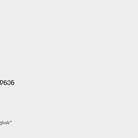
ᲓᲜᲔᲜ
უსის“