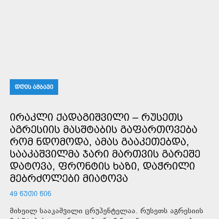
ᲓᲦᲘᲡ ᲐᲛᲑᲐᲕᲘ
ᲘᲠᲐᲙᲚᲘ ᲥᲐᲓᲐᲒᲘᲨᲕᲘᲚᲘ – ᲠᲣᲡᲔᲗᲡ
ᲐᲒᲠᲔᲡᲘᲘᲡ ᲛᲐᲡᲨᲢᲐᲑᲘᲡ ᲒᲐᲤᲐᲠᲗᲝᲕᲔᲑᲐ
ᲠᲝᲛ ᲜᲓᲝᲛᲝᲓᲐ, ᲐᲛᲐᲡ ᲒᲐᲐᲙᲔᲗᲔᲑᲓᲐ,
ᲡᲐᲐᲙᲐᲨᲕᲘᲚᲛᲐ ᲯᲐᲠᲘ ᲛᲐᲠᲗᲕᲘᲡ ᲒᲐᲠᲔᲨᲔ
ᲓᲐᲢᲝᲕᲐ, ᲤᲠᲝᲜᲢᲘᲡ ᲮᲐᲖᲘ, ᲓᲐᲭᲠᲘᲚᲘ
ᲛᲔᲑᲠᲫᲝᲚᲔᲑᲘ ᲛᲘᲐᲢᲝᲕᲐ
49 ᲬᲣᲗᲘ ᲬᲘᲜ
მიხეილ სააკაშვილი ცრუპენტელაა. რუსეთს აგრესიის