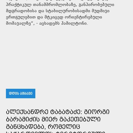
პრაქტიკულ თანამშრომლობაზე, განპირობებული
მდგრადობისა და სტაბილურობისადმი მუდმივი
ერთგულებით და მტკიცედ ორიენტირებული
მომავალზე“, - აცხადებს ჰამილტონი.
ᲓᲦᲘᲡ ᲐᲛᲑᲐᲕᲘ
ᲐᲚᲔᲥᲡᲐᲜᲓᲠᲔ ᲢᲐᲑᲐᲢᲐᲫᲔ: ᲒᲘᲝᲠᲒᲘ
ᲑᲐᲠᲐᲛᲘᲫᲘᲡ ᲛᲘᲔᲠ ᲒᲐᲙᲔᲗᲔᲑᲣᲚᲘ
ᲒᲐᲜᲪᲮᲐᲓᲔᲑᲐ, ᲠᲝᲛᲔᲚᲘᲪ