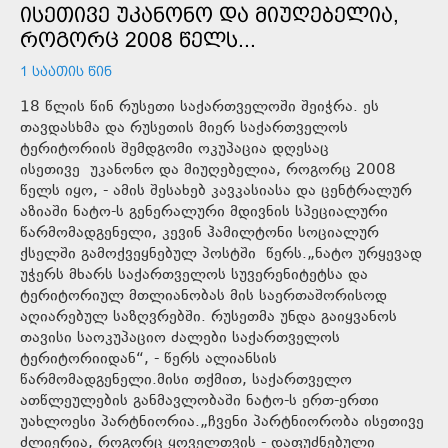
ᲘᲡᲔᲗᲘᲕᲔ ᲣᲙᲐᲜᲝᲜᲝ ᲓᲐ ᲛᲘᲣᲦᲔᲑᲔᲚᲘᲐ,
ᲠᲝᲒᲝᲠᲪ 2008 ᲬᲔᲚᲡ...
1 ᲡᲐᲐᲗᲘᲡ ᲬᲘᲜ
18 წლის წინ რუსეთი საქართველოში შეიჭრა. ეს
თავდასხმა და რუსეთის მიერ საქართველოს
ტერიტორიის შემდგომი ოკუპაცია დღესაც
ისეთივე უკანონო და მიუღებელია, როგორც 2008
წელს იყო, - ამის შესახებ კავკასიასა და ცენტრალურ
აზიაში ნატო-ს გენერალური მდივნის სპეციალური
წარმომადგენელი, კევინ ჰამილტონი სოციალურ
ქსელში გამოქვეყნებულ პოსტში წერს.„ნატო ურყევად
უჭერს მხარს საქართველოს სუვერენიტეტსა და
ტერიტორიულ მთლიანობას მის საერთაშორისოდ
აღიარებულ საზღვრებში. რუსეთმა უნდა გაიყვანოს
თავისი საოკუპაციო ძალები საქართველოს
ტერიტორიიდან“, - წერს ალიანსის
წარმომადგენელი.მისი თქმით, საქართველო
ათწლეულების განმავლობაში ნატო-ს ერთ-ერთი
უახლოესი პარტნიორია.„ჩვენი პარტნიორობა ისეთივე
ძლიერია, როგორც ყოველთვის - დაფუძნებული