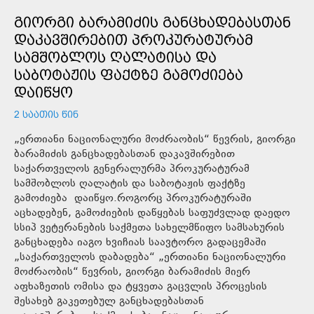
ᲒᲘᲝᲠᲒᲘ ᲑᲐᲠᲐᲛᲘᲫᲘᲡ ᲒᲐᲜᲪᲮᲐᲓᲔᲑᲐᲡᲗᲐᲜ
ᲓᲐᲙᲐᲕᲨᲘᲠᲔᲑᲘᲗ ᲞᲠᲝᲙᲣᲠᲐᲢᲣᲠᲐᲛ
ᲡᲐᲛᲨᲝᲑᲚᲝᲡ ᲦᲐᲚᲐᲢᲘᲡᲐ ᲓᲐ
ᲡᲐᲑᲝᲢᲐᲟᲘᲡ ᲤᲐᲥᲢᲖᲔ ᲒᲐᲛᲝᲫᲘᲔᲑᲐ
ᲓᲐᲘᲬᲧᲝ
2 ᲡᲐᲐᲗᲘᲡ ᲬᲘᲜ
„ერთიანი ნაციონალური მოძრაობის“ წევრის, გიორგი
ბარამიძის განცხადებასთან დაკავშირებით
საქართველოს გენერალურმა პროკურატურამ
სამშობლოს ღალატის და საბოტაჟის ფაქტზე
გამოძიება დაიწყო.როგორც პროკურატურაში
აცხადებენ, გამოძიების დაწყებას საფუძვლად დაედო
სსიპ ვეტერანების საქმეთა სახელმწიფო სამსახურის
განცხადება იაგო ხვიჩიას საავტორო გადაცემაში
„საქართველოს დაბადება“ „ერთიანი ნაციონალური
მოძრაობის“ წევრის, გიორგი ბარამიძის მიერ
აფხაზეთის ომისა და ტყვეთა გაცვლის პროცესის
შესახებ გაკეთებულ განცხადებასთან