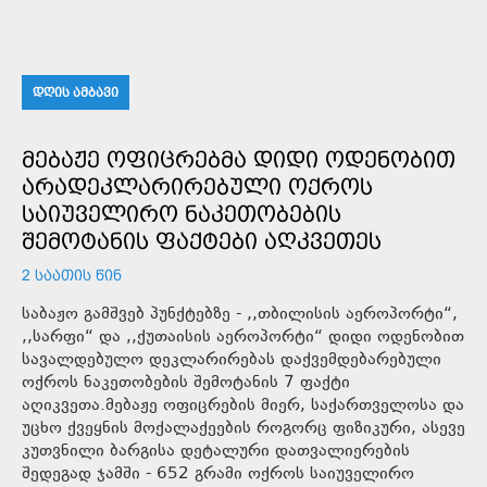
ᲓᲦᲘᲡ ᲐᲛᲑᲐᲕᲘ
ᲛᲔᲑᲐᲟᲔ ᲝᲤᲘᲪᲠᲔᲑᲛᲐ ᲓᲘᲓᲘ ᲝᲓᲔᲜᲝᲑᲘᲗ
ᲐᲠᲐᲓᲔᲙᲚᲐᲠᲘᲠᲔᲑᲣᲚᲘ ᲝᲥᲠᲝᲡ
ᲡᲐᲘᲣᲕᲔᲚᲘᲠᲝ ᲜᲐᲙᲔᲗᲝᲑᲔᲑᲘᲡ
ᲨᲔᲛᲝᲢᲐᲜᲘᲡ ᲤᲐᲥᲢᲔᲑᲘ ᲐᲦᲙᲕᲔᲗᲔᲡ
2 ᲡᲐᲐᲗᲘᲡ ᲬᲘᲜ
საბაჟო გამშვებ პუნქტებზე - ,,თბილისის აეროპორტი“,
,,სარფი“ და ,,ქუთაისის აეროპორტი“ დიდი ოდენობით
სავალდებულო დეკლარირებას დაქვემდებარებული
ოქროს ნაკეთობების შემოტანის 7 ფაქტი
აღიკვეთა.მებაჟე ოფიცრების მიერ, საქართველოსა და
უცხო ქვეყნის მოქალაქეების როგორც ფიზიკური, ასევე
კუთვნილი ბარგისა დეტალური დათვალიერების
შედეგად ჯამში - 652 გრამი ოქროს საიუველირო