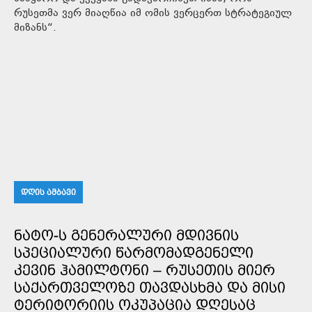
რუსეთმა ვერ მიაღწია იმ ომის ვერცერთ სტრატეგიულ
მიზანს“.
ᲓᲦᲘᲡ ᲐᲛᲑᲐᲕᲘ
ᲜᲐᲢᲝ-Ს ᲒᲔᲜᲔᲠᲐᲚᲣᲠᲘ ᲛᲓᲘᲕᲜᲘᲡ
ᲡᲞᲔᲪᲘᲐᲚᲣᲠᲘ ᲬᲐᲠᲛᲝᲛᲐᲓᲒᲔᲜᲔᲚᲘ
ᲙᲔᲕᲘᲜ ᲰᲐᲛᲘᲚᲢᲝᲜᲘ – ᲠᲣᲡᲔᲗᲘᲡ ᲛᲘᲔᲠ
ᲡᲐᲥᲐᲠᲗᲕᲔᲚᲝᲖᲔ ᲗᲐᲕᲓᲐᲡᲮᲛᲐ ᲓᲐ ᲛᲘᲡᲘ
ᲢᲔᲠᲘᲢᲝᲠᲘᲘᲡ ᲝᲙᲣᲞᲐᲪᲘᲐ ᲓᲦᲔᲡᲐᲪ