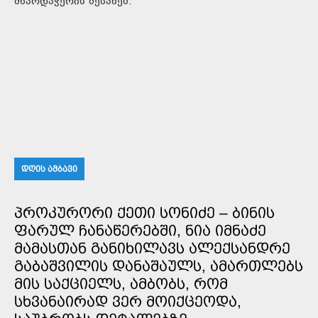
მხარდაჭერის შესახებ.
ᲓᲦᲘᲡ ᲐᲛᲑᲐᲕᲘ
ᲞᲠᲝᲙᲣᲠᲝᲠᲘ ᲥᲔᲗᲘ ᲡᲝᲜᲘᲫᲔ – ᲑᲘᲜᲘᲡ
ᲤᲐᲠᲣᲚ ᲩᲐᲜᲐᲬᲔᲠᲔᲑᲨᲘ, ᲜᲘᲐ ᲘᲛᲜᲐᲫᲔ
ᲛᲐᲛᲐᲡᲗᲐᲜ ᲒᲐᲜᲘᲮᲘᲚᲐᲕᲡ ᲐᲚᲔᲥᲡᲐᲜᲓᲠᲔ
ᲒᲐᲑᲐᲨᲕᲘᲚᲘᲡ ᲓᲐᲜᲐᲨᲐᲣᲚᲡ, ᲐᲛᲐᲠᲗᲚᲔᲑᲡ
ᲛᲘᲡ ᲡᲐᲥᲪᲘᲔᲚᲡ, ᲐᲛᲑᲝᲑᲡ, ᲠᲝᲛ
ᲡᲮᲕᲐᲜᲐᲘᲠᲐᲓ ᲕᲔᲠ ᲛᲝᲘᲥᲪᲔᲝᲓᲐ,