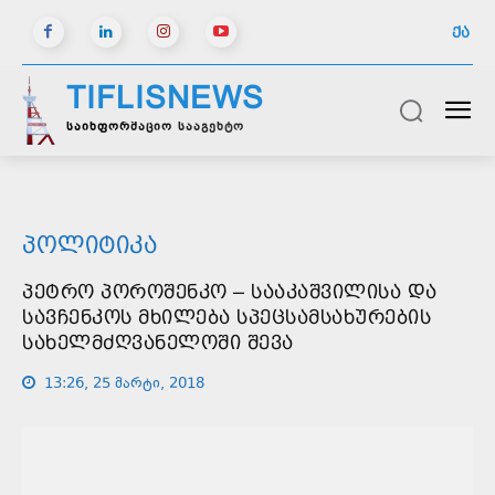
ᲥᲐ
TIFLISNEWS
საინფორმაციო სააგენტო
ᲞᲝᲚᲘᲢᲘᲙᲐ
ᲞᲔᲢᲠᲝ ᲞᲝᲠᲝᲨᲔᲜᲙᲝ – ᲡᲐᲐᲙᲐᲨᲕᲘᲚᲘᲡᲐ ᲓᲐ
ᲡᲐᲕᲩᲔᲜᲙᲝᲡ ᲛᲮᲘᲚᲔᲑᲐ ᲡᲞᲔᲪᲡᲐᲛᲡᲐᲮᲣᲠᲔᲑᲘᲡ
ᲡᲐᲮᲔᲚᲛᲫᲦᲕᲐᲜᲔᲚᲝᲨᲘ ᲨᲔᲕᲐ
13:26, 25 მარტი, 2018