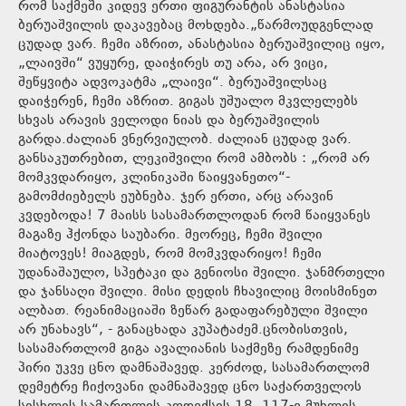
რომ საქმეში კიდევ ერთი ფიგურანტის ანასტასია
ბერუაშვილის დაკავებაც მოხდება.„წარმოუდგენლად
ცუდად ვარ. ჩემი აზრით, ანასტასია ბერუაშვილიც იყო,
„ლაივში“ ვუყურე, დაიჭირეს თუ არა, არ ვიცი,
შეწყვიტა ადვოკატმა „ლაივი“. ბერუაშვილსაც
დაიჭერენ, ჩემი აზრით. გიგას უშუალო მკვლელებს
სხვას არავის ველოდი ნიას და ბერუაშვილის
გარდა.ძალიან ვნერვიულობ. ძალიან ცუდად ვარ.
განსაკუთრებით, ლეკიშვილი რომ ამბობს : „რომ არ
მომკვდარიყო, კლინიკაში წაიყვანეთო“-
გამომძიებელს ეუბნება. ჯერ ერთი, არც არავინ
კვდებოდა! 7 მაისს სასამართლოდან რომ წაიყვანეს
მაგაზე ჰქონდა საუბარი. მეორეც, ჩემი შვილი
მიატოვეს! მიაგდეს, რომ მომკვდარიყო! ჩემი
უდანაშაულო, სპეტაკი და გენიოსი შვილი. ჯანმრთელი
და ჯანსაღი შვილი. მისი დედის ჩხავილიც მოისმინეთ
ალბათ. რეანიმაციაში ზეწარ გადაფარებული შვილი
არ უნახავს“, - განაცხადა კუპატაძემ.ცნობისთვის,
სასამართლომ გიგა ავალიანის საქმეზე რამდენიმე
პირი უკვე ცნო დამნაშავედ. კერძოდ, სასამართლომ
დემეტრე ჩიქოვანი დამნაშავედ ცნო საქართველოს