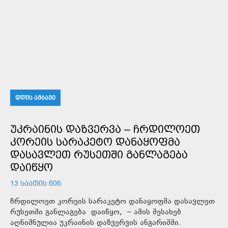
ᲓᲦᲘᲡ ᲐᲛᲑᲐᲕᲘ
ᲣᲙᲠᲐᲘᲜᲘᲡ ᲓᲐᲖᲕᲔᲠᲕᲐ – ᲩᲠᲓᲘᲚᲝᲔᲗ
ᲙᲝᲠᲔᲘᲡ ᲡᲐᲠᲐᲙᲔᲢᲝ ᲓᲐᲜᲐᲧᲝᲤᲛᲐ
ᲓᲐᲡᲐᲕᲚᲔᲗ ᲠᲣᲡᲔᲗᲨᲘ ᲒᲐᲜᲚᲐᲒᲔᲑᲐ
ᲓᲐᲘᲬᲧᲝ
13 ᲡᲐᲐᲗᲘᲡ ᲬᲘᲜ
ჩრდილოეთ კორეის სარაკეტო დანაყოფმა დასავლეთ
რუსეთში განლაგება დაიწყო, – ამის შესახებ
აღნიშნულია უკრაინის დაზვერვის ანგარიშში.