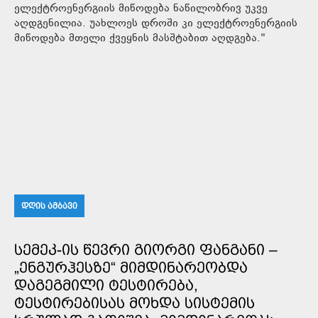
ელექტროენერგიის მიწოდება ნაწილობრივ უკვე
აღდგენილია. უახლოეს დროში კი ელექტროენერგიის
მიწოდება მთელი ქვეყნის მასშტაბით აღდგება."
ᲓᲦᲘᲡ ᲐᲛᲑᲐᲕᲘ
ᲡᲔᲛᲔᲙ-ᲘᲡ ᲬᲔᲕᲠᲘ ᲒᲘᲝᲠᲒᲘ ᲤᲐᲜᲒᲐᲜᲘ –
„ᲔᲜᲒᲣᲠᲰᲔᲡᲖᲔ“ ᲛᲘᲛᲓᲘᲜᲐᲠᲔᲝᲑᲓᲐ
ᲓᲐᲒᲔᲒᲛᲘᲚᲘ ᲢᲔᲡᲢᲘᲠᲔᲑᲐ,
ᲢᲔᲡᲢᲘᲠᲔᲑᲘᲡᲐᲡ ᲛᲝᲮᲓᲐ ᲡᲘᲡᲢᲔᲛᲘᲡ