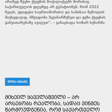
არამედ ჩვენი ქვეყნის მოქალაქეებს შორისაც.
საქართველოს დღემდე არ გვპატიობენ, რომ 2022
წელს, უდიდესი საერთაშორისო და საშინაო ზეწოლის
მიუხედავად, მშვიდობა შევინარჩუნეთ და გეზი ქვეყნის
განვითარებაზე ავიღეთ“, – განაცხადა სოზარ სუბარმა.
ᲓᲦᲘᲡ ᲐᲛᲑᲐᲕᲘ
ᲛᲘᲮᲔᲘᲚ ᲧᲐᲕᲔᲚᲐᲨᲕᲘᲚᲘ – ᲐᲠ
ᲐᲠᲡᲔᲑᲝᲑᲡ ᲠᲔᲐᲚᲝᲑᲐ, ᲡᲐᲓᲐᲪ ᲕᲘᲜᲛᲔᲡ
ᲬᲐᲠᲛᲝᲣᲓᲒᲔᲜᲘᲐ, ᲠᲝᲛ ᲡᲐᲥᲐᲠᲗᲕᲔᲚᲝ