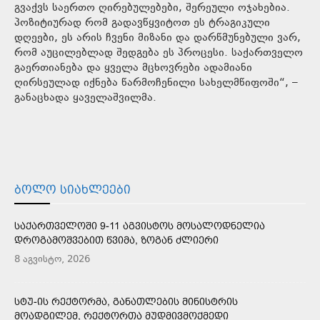
გვაქვს საერთო ღირებულებები, შერეული ოჯახებია.
პოზიტიურად რომ გადავწყვიტოთ ეს ტრაგიკული
დღეები, ეს არის ჩვენი მიზანი და დარწმუნებული ვარ,
რომ აუცილებლად შედგება ეს პროცესი. საქართველო
გაერთიანება და ყველა მცხოვრები ადამიანი
ღირსეულად იქნება წარმოჩენილი სახელმწიფოში“, –
განაცხადა ყაველაშვილმა.
ᲑᲝᲚᲝ ᲡᲘᲐᲮᲚᲔᲔᲑᲘ
ᲡᲐᲥᲐᲠᲗᲕᲔᲚᲝᲨᲘ 9-11 ᲐᲒᲕᲘᲡᲢᲝᲡ ᲛᲝᲡᲐᲚᲝᲓᲜᲔᲚᲘᲐ
ᲓᲠᲝᲒᲐᲛᲝᲨᲕᲔᲑᲘᲗ ᲬᲕᲘᲛᲐ, ᲖᲝᲒᲐᲜ ᲫᲚᲘᲔᲠᲘ
8 აგვისტო, 2026
ᲡᲢᲣ-ᲘᲡ ᲠᲔᲥᲢᲝᲠᲛᲐ, ᲒᲐᲜᲐᲗᲚᲔᲑᲘᲡ ᲛᲘᲜᲘᲡᲢᲠᲘᲡ
ᲛᲝᲐᲓᲒᲘᲚᲔᲛ, ᲠᲔᲥᲢᲝᲠᲗᲐ ᲛᲣᲓᲛᲘᲕᲛᲝᲥᲛᲔᲓᲘ