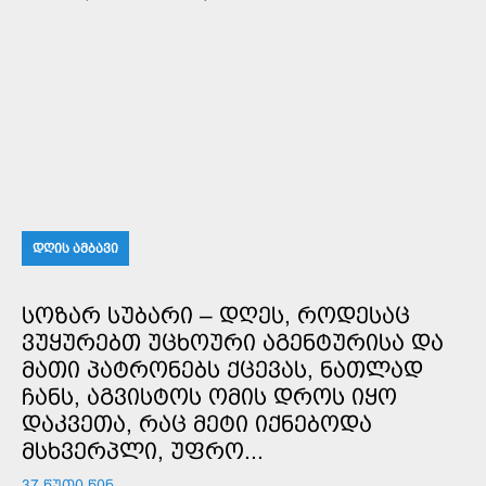
ᲓᲦᲘᲡ ᲐᲛᲑᲐᲕᲘ
ᲡᲝᲖᲐᲠ ᲡᲣᲑᲐᲠᲘ – ᲓᲦᲔᲡ, ᲠᲝᲓᲔᲡᲐᲪ
ᲕᲣᲧᲣᲠᲔᲑᲗ ᲣᲪᲮᲝᲣᲠᲘ ᲐᲒᲔᲜᲢᲣᲠᲘᲡᲐ ᲓᲐ
ᲛᲐᲗᲘ ᲞᲐᲢᲠᲝᲜᲔᲑᲡ ᲥᲪᲔᲕᲐᲡ, ᲜᲐᲗᲚᲐᲓ
ᲩᲐᲜᲡ, ᲐᲒᲕᲘᲡᲢᲝᲡ ᲝᲛᲘᲡ ᲓᲠᲝᲡ ᲘᲧᲝ
ᲓᲐᲙᲕᲔᲗᲐ, ᲠᲐᲪ ᲛᲔᲢᲘ ᲘᲥᲜᲔᲑᲝᲓᲐ
ᲛᲡᲮᲕᲔᲠᲞᲚᲘ, ᲣᲤᲠᲝ...
37 ᲬᲣᲗᲘ ᲬᲘᲜ