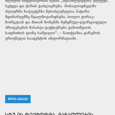
ძლიერი ინტენსივობის წვიმა.„შესაძლებელია ელჭექი,
სეტყვა და ქარის გაძლიერება. მოსალოდნელმა
ძლიერმა ნალექებმა შესაძლებელია პატარა
მდინარეებზე წყალმოვარდნები, ხოლო გორაკ-
ბორცვიან და მთიან ზონებში მეწყრულ-ღვარცოფული
პროცესების ჩასახვა-გაქტიურება გამოიწვიოს.
საფრთხის დონე საშუალო“, – ნათქვამია გარემოს
ეროვნული სააგენტოს ინფორმაციაში.
ᲓᲦᲘᲡ ᲐᲛᲑᲐᲕᲘ
ᲡᲢᲣ-ᲘᲡ ᲠᲔᲥᲢᲝᲠᲛᲐ, ᲒᲐᲜᲐᲗᲚᲔᲑᲘᲡ