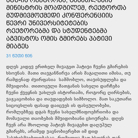
ᲛᲘᲜᲘᲡᲢᲠᲘᲡ ᲛᲝᲐᲓᲒᲘᲚᲔᲛ, ᲠᲔᲥᲢᲝᲠᲗᲐ
ᲛᲣᲓᲛᲘᲕᲛᲝᲥᲛᲔᲓᲘ ᲙᲝᲜᲤᲔᲠᲔᲜᲪᲘᲘᲡ
ᲬᲔᲕᲠᲘ ᲣᲜᲘᲕᲔᲠᲡᲘᲢᲔᲢᲔᲑᲘᲡ
ᲠᲔᲥᲢᲝᲠᲔᲑᲛᲐ ᲓᲐ ᲡᲢᲣᲓᲔᲜᲢᲔᲑᲛᲐ
ᲐᲒᲕᲘᲡᲢᲝᲡ ᲝᲛᲘᲡ ᲒᲛᲘᲠᲔᲑᲡ ᲞᲐᲢᲘᲕᲘ
ᲛᲘᲐᲒᲔᲡ
31 ᲬᲣᲗᲘ ᲬᲘᲜ
დღეს კიდევ ერთხელ მივაგეთ პატივი ჩვენი გმირების
ხსოვნას. მათი თავგანწირვა არის მაგალითი იმისა, თუ
რამდენად ძვირფასია სამშობლო, თავისუფლება და
მშვიდობა. თითოეული მათგანის სახელი დარჩება
ჩვენი ქვეყნის უახლეს ისტორიაში, როგორც ღირსების,
ვაჟკაცობისა და თავდადების სიმბოლო. მათ საკუთარი
სიცოცხლის ფასად დაიცვეს ის ფასეულობები,
რომლებზეც დგას ჩვენი სახელმწიფოებრიობა და
მომავალი თაობების მშვიდობიანი ცხოვრება. დღეს
ჩვენ არა მხოლოდ პატივს მივაგებთ დაღუპულ
გმირებს, არამედ ვაცნობიერებთ იმ დიდ