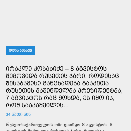
ᲓᲦᲘᲡ ᲐᲛᲑᲐᲕᲘ
ᲘᲠᲐᲙᲚᲘ ᲙᲝᲑᲐᲮᲘᲫᲔ – 8 ᲐᲒᲕᲘᲡᲢᲝᲡ
ᲨᲔᲛᲝᲕᲘᲓᲐ ᲠᲣᲡᲔᲗᲘᲡ ᲯᲐᲠᲘ, ᲠᲝᲓᲔᲡᲐᲪ
ᲨᲔᲡᲐᲑᲐᲛᲘᲡᲘ ᲒᲐᲜᲪᲮᲐᲓᲔᲑᲐ ᲒᲐᲐᲙᲔᲗᲐ
ᲠᲣᲡᲔᲗᲘᲡ ᲛᲐᲨᲘᲜᲓᲔᲚᲛᲐ ᲞᲠᲔᲖᲘᲓᲔᲜᲢᲛᲐ,
7 ᲐᲒᲕᲘᲡᲢᲝᲡ ᲠᲐᲪ ᲛᲝᲮᲓᲐ, ᲔᲡ ᲘᲧᲝ ᲘᲡ,
ᲠᲝᲛ ᲡᲐᲐᲙᲐᲨᲕᲘᲚᲘᲡ...
34 ᲬᲣᲗᲘ ᲬᲘᲜ
რუსეთ-საქართველოს ომი დაიწყო 8 აგვისტოს. 8