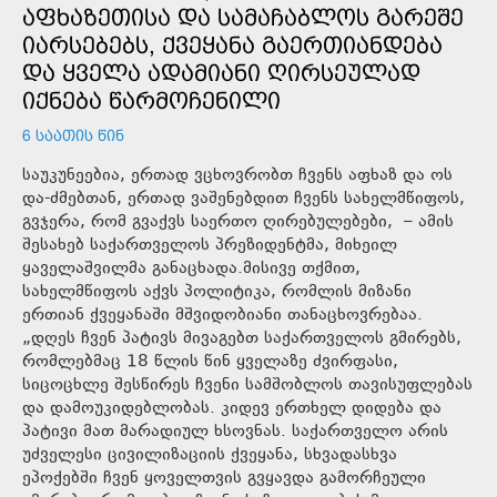
ᲐᲤᲮᲐᲖᲔᲗᲘᲡᲐ ᲓᲐ ᲡᲐᲛᲐᲩᲐᲑᲚᲝᲡ ᲒᲐᲠᲔᲨᲔ
ᲘᲐᲠᲡᲔᲑᲔᲑᲡ, ᲥᲕᲔᲧᲐᲜᲐ ᲒᲐᲔᲠᲗᲘᲐᲜᲓᲔᲑᲐ
ᲓᲐ ᲧᲕᲔᲚᲐ ᲐᲓᲐᲛᲘᲐᲜᲘ ᲦᲘᲠᲡᲔᲣᲚᲐᲓ
ᲘᲥᲜᲔᲑᲐ ᲬᲐᲠᲛᲝᲩᲔᲜᲘᲚᲘ
6 ᲡᲐᲐᲗᲘᲡ ᲬᲘᲜ
საუკუნეებია, ერთად ვცხოვრობთ ჩვენს აფხაზ და ოს
და-ძმებთან, ერთად ვაშენებდით ჩვენს სახელმწიფოს,
გვჯერა, რომ გვაქვს საერთო ღირებულებები, – ამის
შესახებ საქართველოს პრეზიდენტმა, მიხეილ
ყაველაშვილმა განაცხადა.მისივე თქმით,
სახელმწიფოს აქვს პოლიტიკა, რომლის მიზანი
ერთიან ქვეყანაში მშვიდობიანი თანაცხოვრებაა.
„დღეს ჩვენ პატივს მივაგებთ საქართველოს გმირებს,
რომლებმაც 18 წლის წინ ყველაზე ძვირფასი,
სიცოცხლე შესწირეს ჩვენი სამშობლოს თავისუფლებას
და დამოუკიდებლობას. კიდევ ერთხელ დიდება და
პატივი მათ მარადიულ ხსოვნას. საქართველო არის
უძველესი ცივილიზაციის ქვეყანა, სხვადასხვა
ეპოქებში ჩვენ ყოველთვის გვყავდა გამორჩეული