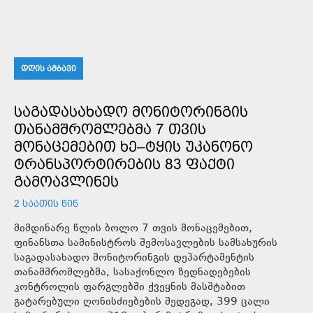
ᲓᲦᲘᲡ ᲐᲛᲑᲐᲕᲘ
ᲡᲐᲒᲐᲓᲐᲡᲐᲮᲐᲓᲝ ᲛᲝᲜᲘᲢᲝᲠᲘᲜᲒᲘᲡ
ᲗᲐᲜᲐᲛᲨᲠᲝᲛᲚᲔᲑᲛᲐ 7 ᲗᲕᲘᲡ
ᲛᲝᲜᲐᲪᲔᲛᲔᲑᲘᲗ ᲮᲔ–ᲢᲧᲘᲡ ᲣᲙᲐᲜᲝᲜᲝ
ᲢᲠᲐᲜᲡᲞᲝᲠᲢᲘᲠᲔᲑᲘᲡ 83 ᲤᲐᲥᲢᲘ
ᲒᲐᲛᲝᲐᲕᲚᲘᲜᲔᲡ
2 ᲡᲐᲐᲗᲘᲡ ᲬᲘᲜ
მიმდინარე წლის ბოლო 7 თვის მონაცემებით,
ფინანსთა სამინისტროს შემოსავლების სამსახურის
საგადასახადო მონიტორინგის დეპარტამენტის
თანამშრომლებმა, სასაქონლო ზედნადებების
კონტროლის ფარგლებში ქვეყნის მასშტაბით
გატარებული ღონისძიებების შედეგად, 399 ცალი