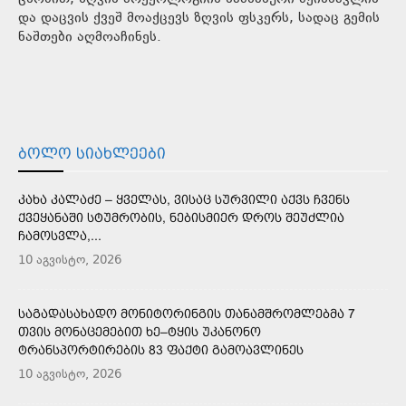
და დაცვის ქვეშ მოაქცევს ზღვის ფსკერს, სადაც გემის
ნაშთები აღმოაჩინეს.
ᲑᲝᲚᲝ ᲡᲘᲐᲮᲚᲔᲔᲑᲘ
ᲙᲐᲮᲐ ᲙᲐᲚᲐᲫᲔ – ᲧᲕᲔᲚᲐᲡ, ᲕᲘᲡᲐᲪ ᲡᲣᲠᲕᲘᲚᲘ ᲐᲥᲕᲡ ᲩᲕᲔᲜᲡ
ᲥᲕᲔᲧᲐᲜᲐᲨᲘ ᲡᲢᲣᲛᲠᲝᲑᲘᲡ, ᲜᲔᲑᲘᲡᲛᲘᲔᲠ ᲓᲠᲝᲡ ᲨᲔᲣᲫᲚᲘᲐ
ᲩᲐᲛᲝᲡᲕᲚᲐ,...
10 აგვისტო, 2026
ᲡᲐᲒᲐᲓᲐᲡᲐᲮᲐᲓᲝ ᲛᲝᲜᲘᲢᲝᲠᲘᲜᲒᲘᲡ ᲗᲐᲜᲐᲛᲨᲠᲝᲛᲚᲔᲑᲛᲐ 7
ᲗᲕᲘᲡ ᲛᲝᲜᲐᲪᲔᲛᲔᲑᲘᲗ ᲮᲔ–ᲢᲧᲘᲡ ᲣᲙᲐᲜᲝᲜᲝ
ᲢᲠᲐᲜᲡᲞᲝᲠᲢᲘᲠᲔᲑᲘᲡ 83 ᲤᲐᲥᲢᲘ ᲒᲐᲛᲝᲐᲕᲚᲘᲜᲔᲡ
10 აგვისტო, 2026