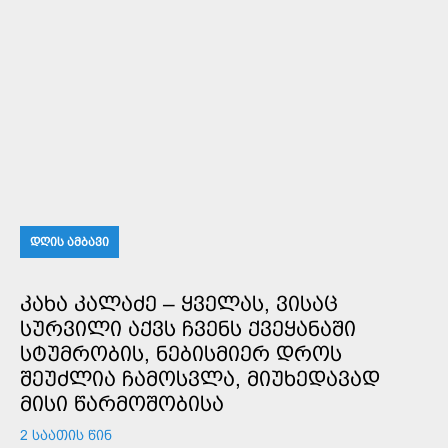
ᲓᲦᲘᲡ ᲐᲛᲑᲐᲕᲘ
ᲙᲐᲮᲐ ᲙᲐᲚᲐᲫᲔ – ᲧᲕᲔᲚᲐᲡ, ᲕᲘᲡᲐᲪ
ᲡᲣᲠᲕᲘᲚᲘ ᲐᲥᲕᲡ ᲩᲕᲔᲜᲡ ᲥᲕᲔᲧᲐᲜᲐᲨᲘ
ᲡᲢᲣᲛᲠᲝᲑᲘᲡ, ᲜᲔᲑᲘᲡᲛᲘᲔᲠ ᲓᲠᲝᲡ
ᲨᲔᲣᲫᲚᲘᲐ ᲩᲐᲛᲝᲡᲕᲚᲐ, ᲛᲘᲣᲮᲔᲓᲐᲕᲐᲓ
ᲛᲘᲡᲘ ᲬᲐᲠᲛᲝᲨᲝᲑᲘᲡᲐ
2 ᲡᲐᲐᲗᲘᲡ ᲬᲘᲜ