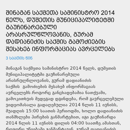
ᲨᲘᲜᲐᲒᲐᲜ ᲡᲐᲥᲛᲔᲗᲐ ᲡᲐᲛᲘᲜᲘᲡᲢᲠᲝ 2014
ᲬᲔᲚᲡ, ᲓᲣᲨᲔᲗᲘᲡ ᲛᲣᲜᲘᲪᲘᲞᲐᲚᲘᲢᲔᲢᲨᲘ
ᲒᲐᲣᲩᲘᲜᲐᲠᲔᲑᲣᲚᲘ
ᲐᲠᲐᲡᲠᲣᲚᲬᲚᲝᲕᲐᲜᲘᲡ, ᲒᲣᲠᲐᲛ
ᲓᲐᲓᲘᲐᲜᲘᲫᲘᲡ ᲡᲐᲥᲛᲘᲡ ᲒᲐᲛᲝᲫᲘᲔᲑᲘᲡ
ᲨᲔᲡᲐᲮᲔᲑ ᲘᲜᲤᲝᲠᲛᲐᲪᲘᲐᲡ ᲐᲕᲠᲪᲔᲚᲔᲑᲡ
3 ᲡᲐᲐᲗᲘᲡ ᲬᲘᲜ
შინაგან საქმეთა სამინისტრო 2014 წელს, დუშეთის
მუნიციპალიტეტში გაუჩინარებული
არასრულწლოვანის, გურამ დადიანიძის
საქმის გამოძიების შესახებ ინფორმაციას
ავრცელებს.როგორც განცხადებაშია ნათქვამი,
გამოკითხვის შედეგად დგინდება, რომ გავრცელებული
ვიდეომასალა გადაღებულია 2014 წლის 11 ივნისს,
შუადღის 15:00 საათის პერიოდში, ხოლო დადიანიძის
თანმხლები პირების განმარტებით, იგი გაუჩინარდა
2014 წლის 11 ივნისს დილის 04:00 საათზე.ამასთან,
როგორც უწყებაში განმარტავენ, გურამ დადიანიძის