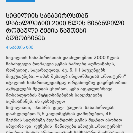
ᲡᲘᲪᲘᲚᲘᲘᲡ ᲡᲐᲜᲐᲞᲘᲠᲝᲡᲗᲐᲜ
ᲓᲐᲐᲮᲚᲝᲔᲑᲘᲗ 2000 ᲬᲚᲘᲡ ᲬᲘᲜᲐᲜᲓᲔᲚᲘ
ᲠᲝᲛᲐᲣᲚᲘ ᲒᲔᲛᲘᲡ ᲜᲐᲨᲗᲔᲑᲘ
ᲐᲦᲛᲝᲐᲩᲘᲜᲔᲡ
4 ᲡᲐᲐᲗᲘᲡ ᲬᲘᲜ
სიცილიის სანაპიროსთან დაახლოებით 2000 წლის
წინანდელი რომაული გემის ნაშთები აღმოაჩინეს,
რომელიც, სავარაუდოდ, ძვ. წ. II-I საუკუნეებს
მიეკუთვნება, – ამის შესახებ ინფორმაციას „როიტერი“
იტალიის სამართალდამცავ ორგანოებზე დაყრდნობით
ავრცელებს.მედიის ცნობით, გემი ადგილობრივი
მოსახლეობის შეტყობინებების საფუძველზე
აღმოაჩინეს. ის დასავლეთ
სიცილიაში, მაძარა დელ ვალოს სანაპიროდან
დაახლოებით 5,6 კილომეტრის დაშორებით, 46
მეტრის სიღრმეზე მდებარეობს.გემის შიგნით ასობით
ამფორა და ღუზების ნაწილები იპოვეს.„როიტერის“
ცნობით, ზღვის არქეოლოგიის სამსახური შეისწავლის