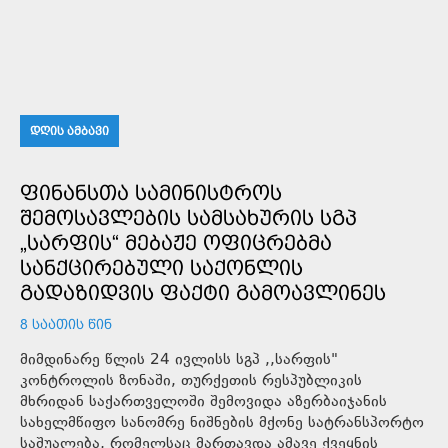
ᲓᲦᲘᲡ ᲐᲛᲑᲐᲕᲘ
ᲤᲘᲜᲐᲜᲡᲗᲐ ᲡᲐᲛᲘᲜᲘᲡᲢᲠᲝᲡ
ᲨᲔᲛᲝᲡᲐᲕᲚᲔᲑᲘᲡ ᲡᲐᲛᲡᲐᲮᲣᲠᲘᲡ ᲡᲒᲞ
„ᲡᲐᲠᲤᲘᲡ“ ᲛᲔᲑᲐᲟᲔ ᲝᲤᲘᲪᲠᲔᲑᲛᲐ
ᲡᲐᲜᲥᲪᲘᲠᲔᲑᲣᲚᲘ ᲡᲐᲥᲝᲜᲚᲘᲡ
ᲒᲐᲓᲐᲖᲘᲓᲕᲘᲡ ᲤᲐᲥᲢᲘ ᲒᲐᲛᲝᲐᲕᲚᲘᲜᲔᲡ
8 ᲡᲐᲐᲗᲘᲡ ᲬᲘᲜ
მიმდინარე წლის 24 ივლისს სგპ ,,სარფის"
კონტროლის ზონაში, თურქეთის რესპუბლიკის
მხრიდან საქართველოში შემოვიდა აზერბაიჯანის
სახელმწიფო სანომრე ნიშნების მქონე სატრანსპორტო
საშუალება, რომელსაც მართავდა ამავე ქვეყნის