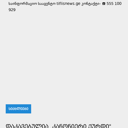
საინფორმაციო სააგენტო tiflisnews.ge კონტაქტი- ☎️ 555 100
929
ᲡᲘᲐᲮᲚᲔᲔᲑᲘ
ᲓᲐᲙᲐᲕᲔᲑᲣᲚᲘᲐ „ᲙᲐᲜᲝᲜᲘᲔᲠᲘ ᲥᲣᲠᲓᲘ“