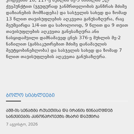
კოდექსის 18, 117-ე მუხლის მე-3 ნაწილის „ლ“
ქვეპუნქტით (ჯგუფურად ჯანმრთელობის განზრახ მძიმე
დაზიანების მომზადება) და სასჯელის სახედ და ზომად
13 წლით თავისუფლების აღკვეთა განუსაზღვრა, რაც
შეუმცირდა 1/4-ით და საბოლოოდ, 9 წლით და 9 თვით
თავისუფლების აღკვეთა განესაზღვრა.ანი
ნასყიდაშვილი დამნაშავედ ცნეს 376-ე მუხლის მე-2
ნაწილით (განსაკუთრებით მძიმე დანაშაულის
შეუტყობინებლობა) და სასჯელის სახედ და ზომად 7
წლით თავისუფლების აღკვეთა განუსაზღვრა.
ᲑᲝᲚᲝ ᲡᲘᲐᲮᲚᲔᲔᲑᲘ
ᲐᲨᲨ-ᲘᲡ ᲡᲔᲜᲐᲢᲛᲐ ᲠᲣᲡᲔᲗᲘᲡᲐ ᲓᲐ ᲘᲠᲐᲜᲘᲡ ᲬᲘᲜᲐᲐᲦᲛᲓᲔᲒ
ᲡᲐᲜᲥᲪᲘᲔᲑᲘᲡ ᲙᲐᲜᲝᲜᲞᲠᲝᲔᲥᲢᲡ ᲛᲮᲐᲠᲘ ᲓᲐᲣᲭᲘᲠᲐ
7 აგვისტო, 2026