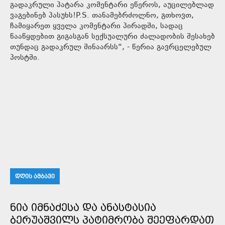
გადაკრული პატარა კომენტარი ეწეროს, აუცილებლად
ვაგებინებ პასუხს!P.S. თანამებრძოლნო, გთხოვთ,
ჩამიყარეთ ყველა კომენტარი პირადში, სადაც
წააწყდებით გიგასგან სექსუალური ძალადობის შესახებ
თუნდაც გადაკრულ შინაარსს“, - წერია გავრცელებულ
პოსტში.
ᲓᲦᲘᲡ ᲐᲛᲑᲐᲕᲘ
ᲜᲘᲐ ᲘᲛᲜᲐᲫᲔᲡᲐ ᲓᲐ ᲐᲜᲐᲡᲢᲐᲡᲘᲐ
ᲑᲔᲠᲣᲐᲨᲕᲘᲚᲡ ᲞᲐᲢᲘᲛᲠᲝᲑᲐ ᲨᲔᲔᲤᲐᲠᲓᲐᲗ