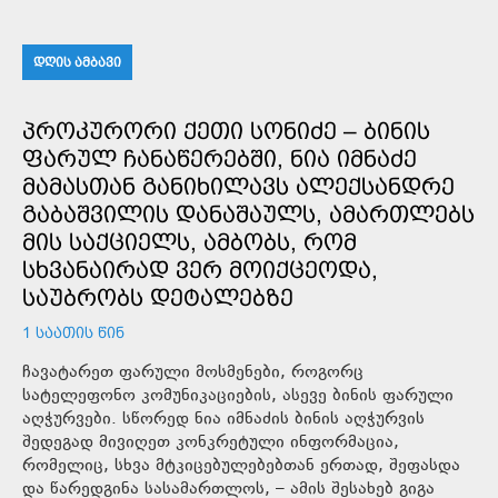
ᲓᲦᲘᲡ ᲐᲛᲑᲐᲕᲘ
ᲞᲠᲝᲙᲣᲠᲝᲠᲘ ᲥᲔᲗᲘ ᲡᲝᲜᲘᲫᲔ – ᲑᲘᲜᲘᲡ
ᲤᲐᲠᲣᲚ ᲩᲐᲜᲐᲬᲔᲠᲔᲑᲨᲘ, ᲜᲘᲐ ᲘᲛᲜᲐᲫᲔ
ᲛᲐᲛᲐᲡᲗᲐᲜ ᲒᲐᲜᲘᲮᲘᲚᲐᲕᲡ ᲐᲚᲔᲥᲡᲐᲜᲓᲠᲔ
ᲒᲐᲑᲐᲨᲕᲘᲚᲘᲡ ᲓᲐᲜᲐᲨᲐᲣᲚᲡ, ᲐᲛᲐᲠᲗᲚᲔᲑᲡ
ᲛᲘᲡ ᲡᲐᲥᲪᲘᲔᲚᲡ, ᲐᲛᲑᲝᲑᲡ, ᲠᲝᲛ
ᲡᲮᲕᲐᲜᲐᲘᲠᲐᲓ ᲕᲔᲠ ᲛᲝᲘᲥᲪᲔᲝᲓᲐ,
ᲡᲐᲣᲑᲠᲝᲑᲡ ᲓᲔᲢᲐᲚᲔᲑᲖᲔ
1 ᲡᲐᲐᲗᲘᲡ ᲬᲘᲜ
ჩავატარეთ ფარული მოსმენები, როგორც
სატელეფონო კომუნიკაციების, ასევე ბინის ფარული
აღჭურვები. სწორედ ნია იმნაძის ბინის აღჭურვის
შედეგად მივიღეთ კონკრეტული ინფორმაცია,
რომელიც, სხვა მტკიცებულებებთან ერთად, შეფასდა
და წარედგინა სასამართლოს, – ამის შესახებ გიგა