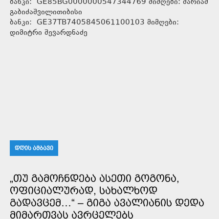
ბანკი: GE85BG0000000547344769 მიმღები: მარიამ
გაბიძაშვილითიბისი
ბანკი: GE37TB7405845061100103 მიმღები:
დიმიტრი შევარდნაძე
ᲓᲦᲘᲡ ᲐᲛᲑᲐᲕᲘ
„ᲗᲣ ᲒᲐᲛᲝᲩᲜᲓᲔᲑᲐ ᲐᲡᲔᲗᲘ ᲒᲝᲒᲝᲜᲐ,
ᲝᲤᲘᲪᲘᲐᲚᲣᲠᲐᲓ, ᲡᲐᲮᲐᲚᲮᲝᲓ
ᲒᲐᲓᲐᲕᲪᲔᲛ…“ – ᲒᲘᲒᲐ ᲐᲕᲐᲚᲘᲐᲜᲘᲡ ᲓᲔᲓᲐ
ᲛᲘᲛᲐᲠᲗᲕᲐᲡ ᲐᲕᲠᲪᲔᲚᲔᲑᲡ