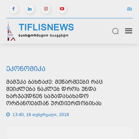
ᲥᲐ
TIFLISNEWS
საინფორმაციო სააგენტო
ᲔᲙᲝᲜᲝᲛᲘᲙᲐ
ᲛᲐᲛᲣᲙᲐ ᲑᲐᲮᲢᲐᲫᲔ: ᲛᲔᲬᲐᲠᲛᲔᲔᲑᲘ ᲠᲐᲪ
ᲨᲔᲘᲫᲚᲔᲑᲐ ᲜᲐᲙᲚᲔᲑ ᲓᲠᲝᲡ ᲣᲜᲓᲐ
ᲮᲐᲠᲯᲐᲕᲓᲜᲔᲜ ᲡᲐᲒᲐᲓᲐᲡᲐᲮᲐᲓᲝ
ᲝᲠᲒᲐᲜᲝᲔᲑᲗᲐᲜ ᲣᲠᲗᲘᲔᲠᲗᲝᲑᲘᲡᲐᲡ
13:40, 16 თებერვალი, 2018