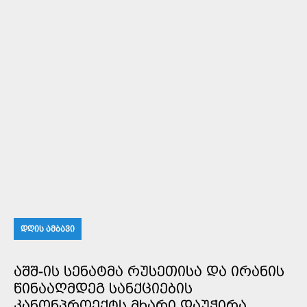
ᲓᲦᲘᲡ ᲐᲛᲑᲐᲕᲘ
ᲐᲨᲨ-ᲘᲡ ᲡᲔᲜᲐᲢᲛᲐ ᲠᲣᲡᲔᲗᲘᲡᲐ ᲓᲐ ᲘᲠᲐᲜᲘᲡ
ᲬᲘᲜᲐᲐᲦᲛᲓᲔᲒ ᲡᲐᲜᲥᲪᲘᲔᲑᲘᲡ
ᲙᲐᲜᲝᲜᲞᲠᲝᲔᲥᲢᲡ ᲛᲮᲐᲠᲘ ᲓᲐᲣᲭᲘᲠᲐ