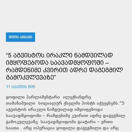
ᲓᲦᲘᲡ ᲐᲛᲑᲐᲕᲘ
“5 ᲐᲒᲕᲘᲡᲢᲝᲡ ᲘᲠᲐᲙᲚᲘ ᲜᲐᲛᲓᲕᲘᲚᲐᲓ
ᲘᲛᲧᲝᲤᲔᲑᲝᲓᲐ ᲡᲐᲐᲕᲐᲓᲛᲧᲝᲤᲝᲨᲘ –
ᲠᲐᲛᲓᲔᲜᲘᲛᲔ ᲙᲕᲘᲠᲘᲗ ᲐᲓᲠᲔ ᲓᲐᲒᲔᲒᲛᲘᲚ
ᲒᲐᲛᲝᲙᲕᲚᲔᲕᲐᲖᲔ”
11 ᲡᲐᲐᲗᲘᲡ ᲬᲘᲜ
ყოფილი პარლამენტარი ალექსანდრე
თამაზაშვილი სოციალურ ქსელში პოსტს აქვეყნებს.”5
აგვისტოს ირაკლი ნამდვილად იმყოფებოდა
საავადმყოფოში – რამდენიმე კვირით ადრე დაგეგმილ
გამოკვლევაზე. საავადმყოფოში გაატარა – ერთი
საათი . არც ოპერაცია ყოფილა დაგეგმილი და არც