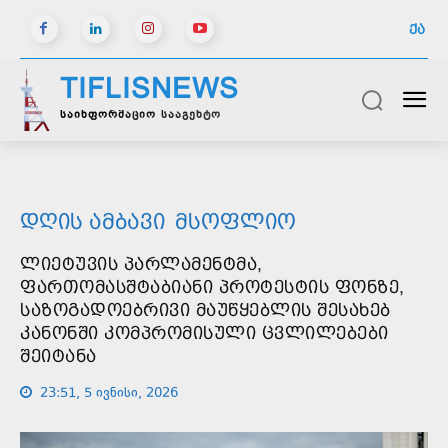
ᲥᲐ
TIFLISNEWS
საინფორმაციო სააგენტო
ᲓᲦᲘᲡ ᲐᲛᲑᲐᲕᲘ
ᲛᲡᲝᲤᲚᲘᲝ
ᲚᲘᲔᲢᲣᲕᲘᲡ ᲞᲐᲠᲚᲐᲛᲔᲜᲢᲛᲐ,
ᲤᲐᲠᲗᲝᲛᲐᲡᲨᲢᲐᲑᲘᲐᲜᲘ ᲞᲠᲝᲢᲔᲡᲢᲘᲡ ᲤᲝᲜᲖᲔ,
ᲡᲐᲖᲝᲒᲐᲓᲝᲔᲑᲠᲘᲕᲘ ᲛᲐᲣᲬᲧᲔᲑᲚᲘᲡ ᲨᲔᲡᲐᲮᲔᲑ
ᲙᲐᲜᲝᲜᲨᲘ ᲙᲝᲛᲞᲠᲝᲛᲘᲡᲣᲚᲘ ᲪᲕᲚᲘᲚᲔᲑᲔᲑᲘ
ᲨᲔᲘᲢᲐᲜᲐ
23:51, 5 ივნისი, 2026