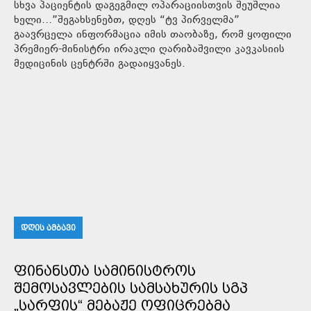
სხვა პაციენტის დაგეგმილ ოპარაციისთვის შეუშლია
ხელი…”შეგახსენებთ, დღეს “ტვ პირველმა”
გაავრცელა ინფორმაცია იმის თაობაზე, რომ ყოფილი
პრემიერ-მინისტრი ირაკლი ღარიბაშვილი კავკასიის
მედიცინის ცენტრში გადაიყვანეს.
ᲓᲦᲘᲡ ᲐᲛᲑᲐᲕᲘ
ᲤᲘᲜᲐᲜᲡᲗᲐ ᲡᲐᲛᲘᲜᲘᲡᲢᲠᲝᲡ
ᲨᲔᲛᲝᲡᲐᲕᲚᲔᲑᲘᲡ ᲡᲐᲛᲡᲐᲮᲣᲠᲘᲡ ᲡᲒᲞ
„ᲡᲐᲠᲤᲘᲡ“ ᲛᲔᲑᲐᲟᲔ ᲝᲤᲘᲪᲠᲔᲑᲛᲐ