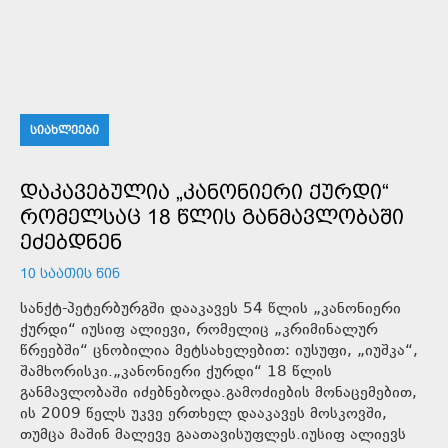
ᲡᲘᲐᲮᲚᲔᲔᲑᲘ
ᲓᲐᲙᲐᲕᲔᲑᲣᲚᲘᲐ „ᲙᲐᲜᲝᲜᲘᲔᲠᲘ ᲥᲣᲠᲓᲘ“
ᲠᲝᲛᲔᲚᲡᲐᲪ 18 ᲬᲚᲘᲡ ᲒᲐᲜᲛᲐᲕᲚᲝᲑᲐᲨᲘ
ᲔᲫᲔᲑᲓᲜᲔᲜ
10 ᲡᲐᲐᲗᲘᲡ ᲬᲘᲜ
სანქტ-პეტერბურგში დააკავეს 54 წლის „კანონიერი
ქურდი“ იუსიფ ალიევი, რომელიც „კრიმინალურ
წრეებში“ ცნობილია მეტსახელებით: იუსუფი, „იუშკა“,
შამხორისკი.„კანონიერი ქურდი“ 18 წლის
განმავლობაში იძებნებოდა.გამოძიების მონაცემებით,
ის 2009 წელს უკვე ერთხელ დააკავეს მოსკოვში,
თუმცა მაშინ მალევე გაათავისუფლეს.იუსიფ ალიევს