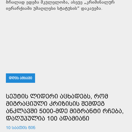
ბრალად ედება მკვლელობა, ასევე „კრიმინალურ
იერარქიაში უმაღლესი სტატუსის“ დაკავება.
ᲓᲦᲘᲡ ᲐᲛᲑᲐᲕᲘ
ᲡᲔᲣᲢᲘᲡ ᲚᲘᲓᲔᲠᲘ ᲐᲪᲮᲐᲓᲔᲑᲡ, ᲠᲝᲛ
ᲛᲘᲒᲠᲐᲪᲘᲣᲚᲘ ᲙᲠᲘᲖᲘᲡᲘᲡ ᲨᲔᲛᲓᲔᲒ
ᲐᲜᲙᲚᲐᲕᲨᲘ 5000-ᲛᲓᲔ ᲛᲘᲒᲠᲐᲜᲢᲘ ᲠᲩᲔᲑᲐ,
ᲓᲐᲦᲣᲞᲣᲚᲘᲐ 100 ᲐᲓᲐᲛᲘᲐᲜᲘ
10 ᲡᲐᲐᲗᲘᲡ ᲬᲘᲜ