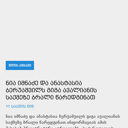
ᲓᲦᲘᲡ ᲐᲛᲑᲐᲕᲘ
ᲜᲘᲐ ᲘᲛᲜᲐᲫᲔ ᲓᲐ ᲐᲜᲐᲡᲢᲐᲡᲘᲐ
ᲑᲔᲠᲣᲐᲨᲕᲘᲚᲡ ᲒᲘᲒᲐ ᲐᲕᲐᲚᲘᲐᲜᲘᲡ
ᲡᲐᲥᲛᲔᲖᲔ ᲑᲠᲐᲚᲘ ᲬᲐᲠᲔᲓᲒᲘᲜᲐᲗ
11 ᲡᲐᲐᲗᲘᲡ ᲬᲘᲜ
ნია იმნაძე და ანასტასია ბერუაშვილს გიგა ავალიანის
საქმეზე ბრალი წარედგინათ.ინფორმაციას ამის