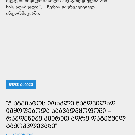
შეუტყობინებლობისთვის მსჯავრდებულია ანი
ნასყიდაშვილი“, - წერია გავრცელებულ
ინფორმაციაში.
ᲓᲦᲘᲡ ᲐᲛᲑᲐᲕᲘ
“5 ᲐᲒᲕᲘᲡᲢᲝᲡ ᲘᲠᲐᲙᲚᲘ ᲜᲐᲛᲓᲕᲘᲚᲐᲓ
ᲘᲛᲧᲝᲤᲔᲑᲝᲓᲐ ᲡᲐᲐᲕᲐᲓᲛᲧᲝᲤᲝᲨᲘ –
ᲠᲐᲛᲓᲔᲜᲘᲛᲔ ᲙᲕᲘᲠᲘᲗ ᲐᲓᲠᲔ ᲓᲐᲒᲔᲒᲛᲘᲚ
ᲒᲐᲛᲝᲙᲕᲚᲔᲕᲐᲖᲔ”