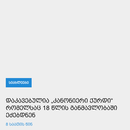
ᲡᲘᲐᲮᲚᲔᲔᲑᲘ
ᲓᲐᲙᲐᲕᲔᲑᲣᲚᲘᲐ „ᲙᲐᲜᲝᲜᲘᲔᲠᲘ ᲥᲣᲠᲓᲘ“
ᲠᲝᲛᲔᲚᲡᲐᲪ 18 ᲬᲚᲘᲡ ᲒᲐᲜᲛᲐᲕᲚᲝᲑᲐᲨᲘ
ᲔᲫᲔᲑᲓᲜᲔᲜ
8 ᲡᲐᲐᲗᲘᲡ ᲬᲘᲜ