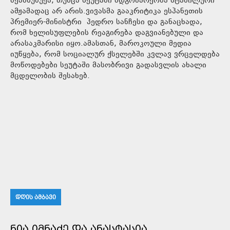
შეამსუბუქა, თუმცა სეუტაში მდგომარეობა სტაბილური
ამჟამადაც არ არის.ვივასმა გააკრიტიკა ესპანეთის
პრემიერ-მინისტრი პედრო სანჩესი და განაცხადა,
რომ ხელისუფლების რეაგირება დაგვიანებული და
არასაკმარისი იყო.ამასთან, მაროკოული მედია
იუწყება, რომ სოციალურ ქსელებში კვლავ ვრცელდება
მოწოდებები სეუტაში მასობრივი გადასვლის ახალი
მცდელობის შესახებ.
ᲓᲦᲘᲡ ᲐᲛᲑᲐᲕᲘ
ᲜᲘᲐ ᲘᲛᲜᲐᲫᲔ ᲓᲐ ᲐᲜᲐᲡᲢᲐᲡᲘᲐ