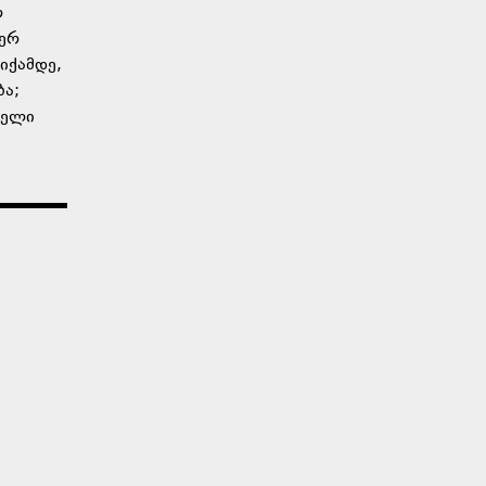
რ
ვერ
იქამდე,
ბა;
ველი