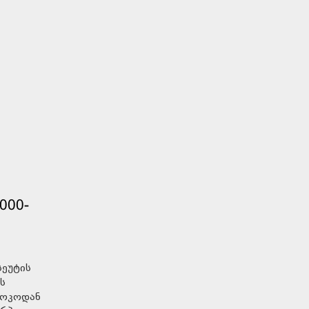
000-
სეუტის
ს
როკოდან