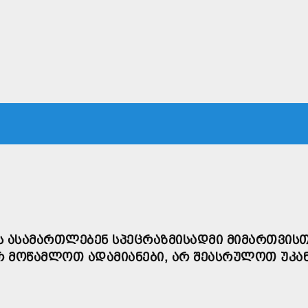
ᲙᲐ
ᲡᲐᲛᲐᲠᲗᲐᲚᲘ
ᲔᲙᲝᲜᲝᲛᲘᲙᲐ
ᲗᲐᲕᲓᲐᲪᲕᲐ
ᲛᲡᲝᲤᲚᲘᲝ
Ს ᲐᲡᲐᲛᲐᲠᲗᲚᲔᲑᲔᲜ ᲡᲞᲔᲪᲠᲐᲖᲛᲘᲡᲐᲓᲛᲘ ᲛᲘᲛᲐᲠᲗᲕᲘᲡᲗ
Რ ᲛᲝᲬᲐᲛᲚᲝᲗ ᲐᲓᲐᲛᲘᲐᲜᲔᲑᲘ, ᲐᲠ ᲨᲔᲐᲡᲠᲣᲚᲝᲗ ᲣᲙᲐ