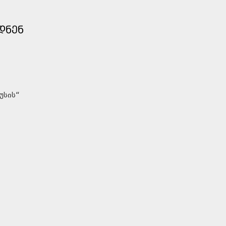
ᲓᲜᲔᲜ
უსის“