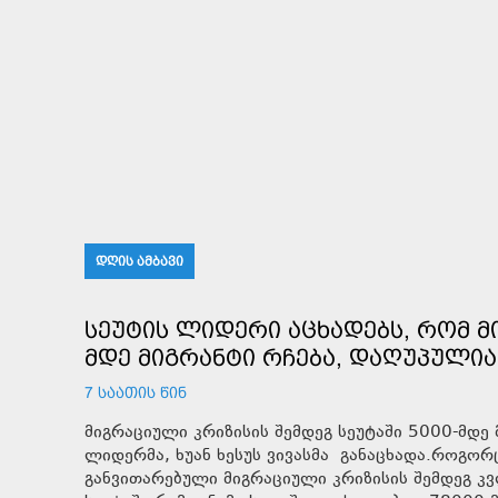
ᲓᲦᲘᲡ ᲐᲛᲑᲐᲕᲘ
ᲡᲔᲣᲢᲘᲡ ᲚᲘᲓᲔᲠᲘ ᲐᲪᲮᲐᲓᲔᲑᲡ, ᲠᲝᲛ Მ
ᲛᲓᲔ ᲛᲘᲒᲠᲐᲜᲢᲘ ᲠᲩᲔᲑᲐ, ᲓᲐᲦᲣᲞᲣᲚᲘᲐ
7 ᲡᲐᲐᲗᲘᲡ ᲬᲘᲜ
მიგრაციული კრიზისის შემდეგ სეუტაში 5000-მდე მ
ლიდერმა, ხუან ხესუს ვივასმა განაცხადა.როგორც
განვითარებული მიგრაციული კრიზისის შემდეგ კვ