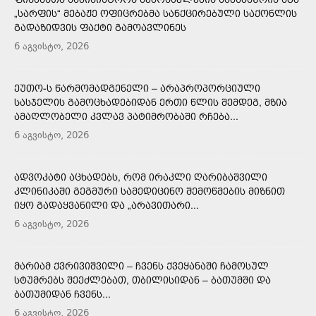
„ᲡᲐᲠᲤᲘᲡ“ ᲛᲔᲑᲐᲟᲔ ᲝᲤᲘᲪᲠᲔᲑᲛᲐ ᲡᲐᲜᲥᲪᲘᲠᲔᲑᲣᲚᲘ ᲡᲐᲥᲝᲜᲚᲘᲡ
ᲒᲐᲓᲐᲖᲘᲓᲕᲘᲡ ᲤᲐᲥᲢᲘ ᲒᲐᲛᲝᲐᲕᲚᲘᲜᲔᲡ
6 აგვისტო, 2026
ᲔᲣᲗᲝ-Ს ᲬᲐᲠᲛᲝᲛᲐᲓᲒᲔᲜᲔᲚᲘ – ᲐᲠᲐᲞᲠᲝᲞᲝᲠᲪᲘᲣᲚᲘ
ᲡᲐᲡᲯᲔᲚᲘᲡ ᲒᲐᲛᲝᲪᲮᲐᲓᲔᲑᲘᲓᲐᲜ ᲔᲠᲗᲘ ᲬᲚᲘᲡ ᲨᲔᲛᲓᲔᲒ, ᲛᲖᲘᲐ
ᲐᲛᲐᲦᲚᲝᲑᲔᲚᲘ ᲙᲕᲚᲐᲕ ᲞᲐᲢᲘᲛᲠᲝᲑᲐᲨᲘ ᲠᲩᲔᲑᲐ...
6 აგვისტო, 2026
ᲐᲓᲕᲝᲙᲐᲢᲘ ᲐᲪᲮᲐᲓᲔᲑᲡ, ᲠᲝᲛ ᲘᲠᲐᲙᲚᲘ ᲦᲐᲠᲘᲑᲐᲨᲕᲘᲚᲘ
ᲙᲚᲘᲜᲘᲙᲐᲨᲘ ᲒᲔᲒᲛᲣᲠᲘ ᲡᲐᲛᲔᲓᲘᲪᲘᲜᲝ ᲨᲔᲛᲝᲬᲛᲔᲑᲘᲡ ᲛᲘᲖᲜᲘᲗ
ᲘᲧᲝ ᲒᲐᲓᲐᲧᲕᲐᲜᲘᲚᲘ ᲓᲐ „ᲐᲠᲐᲕᲘᲗᲐᲠᲘ...
6 აგვისტო, 2026
ᲛᲐᲠᲘᲐᲛ ᲥᲕᲠᲘᲕᲘᲨᲕᲘᲚᲘ – ᲩᲕᲔᲜᲡ ᲥᲕᲔᲧᲐᲜᲐᲨᲘ ᲩᲐᲛᲝᲡᲣᲚ
ᲡᲢᲣᲛᲠᲔᲑᲡ ᲨᲔᲔᲫᲚᲔᲑᲐᲗ, ᲗᲑᲘᲚᲘᲡᲘᲓᲐᲜ – ᲑᲐᲗᲣᲛᲨᲘ ᲓᲐ
ᲑᲐᲗᲣᲛᲘᲓᲐᲜ ᲩᲕᲔᲜᲡ...
6 აგვისტო, 2026