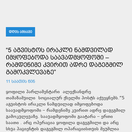
ᲓᲦᲘᲡ ᲐᲛᲑᲐᲕᲘ
“5 ᲐᲒᲕᲘᲡᲢᲝᲡ ᲘᲠᲐᲙᲚᲘ ᲜᲐᲛᲓᲕᲘᲚᲐᲓ
ᲘᲛᲧᲝᲤᲔᲑᲝᲓᲐ ᲡᲐᲐᲕᲐᲓᲛᲧᲝᲤᲝᲨᲘ –
ᲠᲐᲛᲓᲔᲜᲘᲛᲔ ᲙᲕᲘᲠᲘᲗ ᲐᲓᲠᲔ ᲓᲐᲒᲔᲒᲛᲘᲚ
ᲒᲐᲛᲝᲙᲕᲚᲔᲕᲐᲖᲔ”
11 ᲡᲐᲐᲗᲘᲡ ᲬᲘᲜ
ყოფილი პარლამენტარი ალექსანდრე
თამაზაშვილი სოციალურ ქსელში პოსტს აქვეყნებს.”5
აგვისტოს ირაკლი ნამდვილად იმყოფებოდა
საავადმყოფოში – რამდენიმე კვირით ადრე დაგეგმილ
გამოკვლევაზე. საავადმყოფოში გაატარა – ერთი
საათი . არც ოპერაცია ყოფილა დაგეგმილი და არც
სხვა პაციენტის დაგეგმილ ოპარაციისთვის შეუშლია