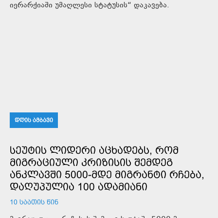
იერარქიაში უმაღლესი სტატუსის“ დაკავება.
ᲓᲦᲘᲡ ᲐᲛᲑᲐᲕᲘ
ᲡᲔᲣᲢᲘᲡ ᲚᲘᲓᲔᲠᲘ ᲐᲪᲮᲐᲓᲔᲑᲡ, ᲠᲝᲛ
ᲛᲘᲒᲠᲐᲪᲘᲣᲚᲘ ᲙᲠᲘᲖᲘᲡᲘᲡ ᲨᲔᲛᲓᲔᲒ
ᲐᲜᲙᲚᲐᲕᲨᲘ 5000-ᲛᲓᲔ ᲛᲘᲒᲠᲐᲜᲢᲘ ᲠᲩᲔᲑᲐ,
ᲓᲐᲦᲣᲞᲣᲚᲘᲐ 100 ᲐᲓᲐᲛᲘᲐᲜᲘ
10 ᲡᲐᲐᲗᲘᲡ ᲬᲘᲜ