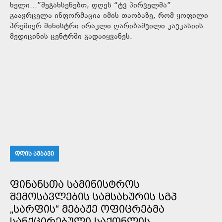
ხელი…”შეგახსენებთ, დღეს “ტვ პირველმა”
გაავრცელა ინფორმაცია იმის თაობაზე, რომ ყოფილი
პრემიერ-მინისტრი ირაკლი ღარიბაშვილი კავკასიის
მედიცინის ცენტრში გადაიყვანეს.
ᲓᲦᲘᲡ ᲐᲛᲑᲐᲕᲘ
ᲤᲘᲜᲐᲜᲡᲗᲐ ᲡᲐᲛᲘᲜᲘᲡᲢᲠᲝᲡ
ᲨᲔᲛᲝᲡᲐᲕᲚᲔᲑᲘᲡ ᲡᲐᲛᲡᲐᲮᲣᲠᲘᲡ ᲡᲒᲞ
„ᲡᲐᲠᲤᲘᲡ“ ᲛᲔᲑᲐᲟᲔ ᲝᲤᲘᲪᲠᲔᲑᲛᲐ
ᲡᲐᲜᲥᲪᲘᲠᲔᲑᲣᲚᲘ ᲡᲐᲥᲝᲜᲚᲘᲡ