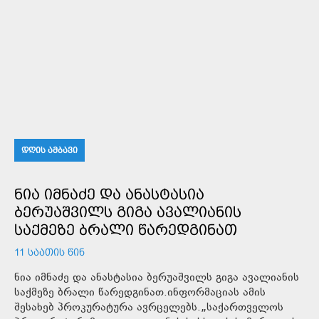
ᲓᲦᲘᲡ ᲐᲛᲑᲐᲕᲘ
ᲜᲘᲐ ᲘᲛᲜᲐᲫᲔ ᲓᲐ ᲐᲜᲐᲡᲢᲐᲡᲘᲐ
ᲑᲔᲠᲣᲐᲨᲕᲘᲚᲡ ᲒᲘᲒᲐ ᲐᲕᲐᲚᲘᲐᲜᲘᲡ
ᲡᲐᲥᲛᲔᲖᲔ ᲑᲠᲐᲚᲘ ᲬᲐᲠᲔᲓᲒᲘᲜᲐᲗ
11 ᲡᲐᲐᲗᲘᲡ ᲬᲘᲜ
ნია იმნაძე და ანასტასია ბერუაშვილს გიგა ავალიანის
საქმეზე ბრალი წარედგინათ.ინფორმაციას ამის
შესახებ პროკურატურა ავრცელებს.„საქართველოს