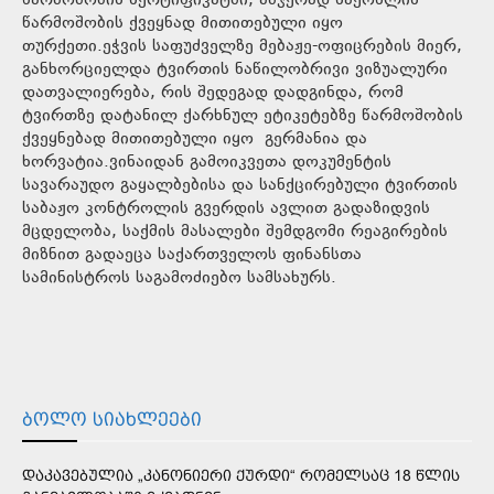
წარმოშობის სერტიფიკატში, ამჯერად საქონლის
წარმოშობის ქვეყნად მითითებული იყო
თურქეთი.ეჭვის საფუძველზე მებაჟე-ოფიცრების მიერ,
განხორციელდა ტვირთის ნაწილობრივი ვიზუალური
დათვალიერება, რის შედეგად დადგინდა, რომ
ტვირთზე დატანილ ქარხნულ ეტიკეტებზე წარმოშობის
ქვეყნებად მითითებული იყო გერმანია და
ხორვატია.ვინაიდან გამოიკვეთა დოკუმენტის
სავარაუდო გაყალბებისა და სანქცირებული ტვირთის
საბაჟო კონტროლის გვერდის ავლით გადაზიდვის
მცდელობა, საქმის მასალები შემდგომი რეაგირების
მიზნით გადაეცა საქართველოს ფინანსთა
სამინისტროს საგამოძიებო სამსახურს.
ᲑᲝᲚᲝ ᲡᲘᲐᲮᲚᲔᲔᲑᲘ
ᲓᲐᲙᲐᲕᲔᲑᲣᲚᲘᲐ „ᲙᲐᲜᲝᲜᲘᲔᲠᲘ ᲥᲣᲠᲓᲘ“ ᲠᲝᲛᲔᲚᲡᲐᲪ 18 ᲬᲚᲘᲡ