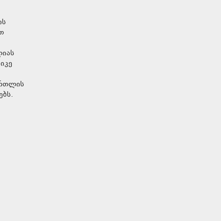
ის
თ
ლიას
იკე
ართლის
ებს.