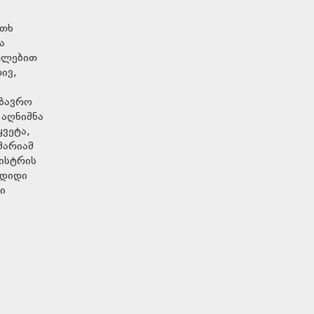
ოთხ
ა
თულებით
ივ,
გზავრო
 აღნიშნა
ყვეტა,
მარიამ
ისტრის
 დიდი
ი