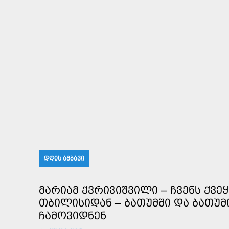
ᲓᲦᲘᲡ ᲐᲛᲑᲐᲕᲘ
ᲛᲐᲠᲘᲐᲛ ᲥᲕᲠᲘᲕᲘᲨᲕᲘᲚᲘ – ᲩᲕᲔᲜᲡ ᲥᲕᲔ
ᲗᲑᲘᲚᲘᲡᲘᲓᲐᲜ – ᲑᲐᲗᲣᲛᲨᲘ ᲓᲐ ᲑᲐᲗᲣᲛ
ᲩᲐᲛᲝᲕᲘᲓᲜᲔᲜ