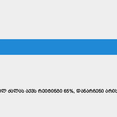
ᲙᲐ
ᲡᲐᲛᲐᲠᲗᲐᲚᲘ
ᲔᲙᲝᲜᲝᲛᲘᲙᲐ
ᲗᲐᲕᲓᲐᲪᲕᲐ
ᲛᲡᲝᲤᲚᲘᲝ
Ლ ᲫᲐᲚᲐᲡ ᲐᲥᲕᲡ ᲠᲔᲘᲢᲘᲜᲒᲘ 65%, ᲓᲐᲜᲐᲠᲩᲔᲜᲘ ᲐᲠᲘ