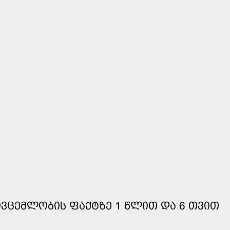
ᲘᲕᲪᲔᲛᲚᲝᲑᲘᲡ ᲤᲐᲥᲢᲖᲔ 1 ᲬᲚᲘᲗ ᲓᲐ 6 ᲗᲕᲘᲗ