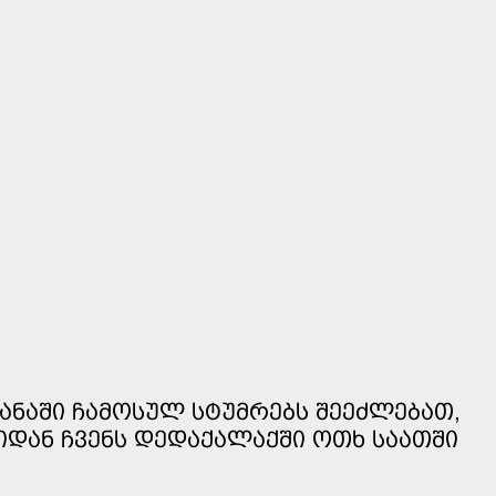
ᲧᲐᲜᲐᲨᲘ ᲩᲐᲛᲝᲡᲣᲚ ᲡᲢᲣᲛᲠᲔᲑᲡ ᲨᲔᲔᲫᲚᲔᲑᲐᲗ,
ᲘᲓᲐᲜ ᲩᲕᲔᲜᲡ ᲓᲔᲓᲐᲥᲐᲚᲐᲥᲨᲘ ᲝᲗᲮ ᲡᲐᲐᲗᲨᲘ