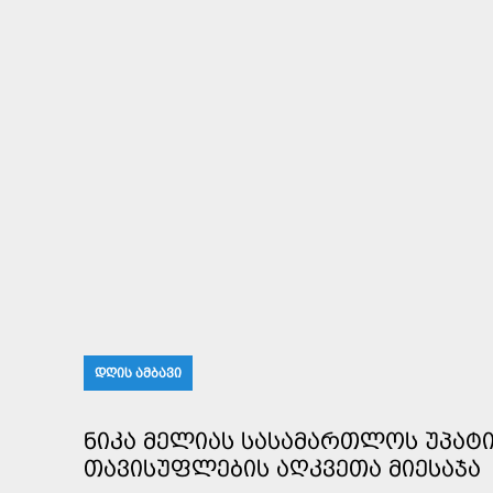
ᲓᲦᲘᲡ ᲐᲛᲑᲐᲕᲘ
ᲜᲘᲙᲐ ᲛᲔᲚᲘᲐᲡ ᲡᲐᲡᲐᲛᲐᲠᲗᲚᲝᲡ ᲣᲞᲐᲢ
ᲗᲐᲕᲘᲡᲣᲤᲚᲔᲑᲘᲡ ᲐᲦᲙᲕᲔᲗᲐ ᲛᲘᲔᲡᲐᲯᲐ