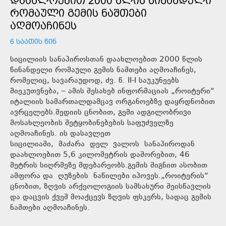
ᲓᲐᲐᲮᲚᲝᲔᲑᲘᲗ 2000 ᲬᲚᲘᲡ ᲬᲘᲜᲐᲜᲓᲔᲚᲘ
ᲠᲝᲛᲐᲣᲚᲘ ᲒᲔᲛᲘᲡ ᲜᲐᲨᲗᲔᲑᲘ
ᲐᲦᲛᲝᲐᲩᲘᲜᲔᲡ
6 ᲡᲐᲐᲗᲘᲡ ᲬᲘᲜ
სიცილიის სანაპიროსთან დაახლოებით 2000 წლის
წინანდელი რომაული გემის ნაშთები აღმოაჩინეს,
რომელიც, სავარაუდოდ, ძვ. წ. II-I საუკუნეებს
მიეკუთვნება, – ამის შესახებ ინფორმაციას „როიტერი“
იტალიის სამართალდამცავ ორგანოებზე დაყრდნობით
ავრცელებს.მედიის ცნობით, გემი ადგილობრივი
მოსახლეობის შეტყობინებების საფუძველზე
აღმოაჩინეს. ის დასავლეთ
სიცილიაში, მაძარა დელ ვალოს სანაპიროდან
დაახლოებით 5,6 კილომეტრის დაშორებით, 46
მეტრის სიღრმეზე მდებარეობს.გემის შიგნით ასობით
ამფორა და ღუზების ნაწილები იპოვეს.„როიტერის“
ცნობით, ზღვის არქეოლოგიის სამსახური შეისწავლის
და დაცვის ქვეშ მოაქცევს ზღვის ფსკერს, სადაც გემის
ნაშთები აღმოაჩინეს.