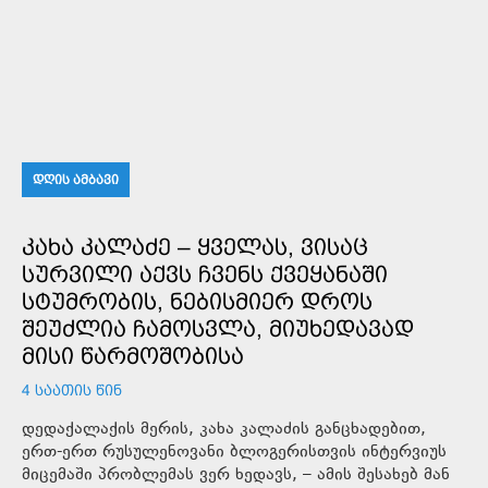
ᲓᲦᲘᲡ ᲐᲛᲑᲐᲕᲘ
ᲙᲐᲮᲐ ᲙᲐᲚᲐᲫᲔ – ᲧᲕᲔᲚᲐᲡ, ᲕᲘᲡᲐᲪ
ᲡᲣᲠᲕᲘᲚᲘ ᲐᲥᲕᲡ ᲩᲕᲔᲜᲡ ᲥᲕᲔᲧᲐᲜᲐᲨᲘ
ᲡᲢᲣᲛᲠᲝᲑᲘᲡ, ᲜᲔᲑᲘᲡᲛᲘᲔᲠ ᲓᲠᲝᲡ
ᲨᲔᲣᲫᲚᲘᲐ ᲩᲐᲛᲝᲡᲕᲚᲐ, ᲛᲘᲣᲮᲔᲓᲐᲕᲐᲓ
ᲛᲘᲡᲘ ᲬᲐᲠᲛᲝᲨᲝᲑᲘᲡᲐ
4 ᲡᲐᲐᲗᲘᲡ ᲬᲘᲜ
დედაქალაქის მერის, კახა კალაძის განცხადებით,
ერთ-ერთ რუსულენოვანი ბლოგერისთვის ინტერვიუს
მიცემაში პრობლემას ვერ ხედავს, – ამის შესახებ მან