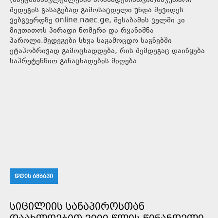
(სპეცმასწავლებლების მომზადებისთვის)საკუთარი
შედეგის გასაგებად გამოსაცდელი უნდა შევიდეს
ვებგვერდზე online.naec.ge, შესაბამის ველში კი
მიუთითოს პირადი ნომერი და რვანიშნა
პაროლი.შედეგები სხვა საგამოცდო საგნებში
ეტაპობრივად გამოცხადდება, რის შემდეგაც დაიწყება
საპრეტენზიო განაცხადების მიღება.
ᲓᲦᲘᲡ ᲐᲛᲑᲐᲕᲘ
ᲡᲘᲪᲘᲚᲘᲘᲡ ᲡᲐᲜᲐᲞᲘᲠᲝᲡᲗᲐᲜ