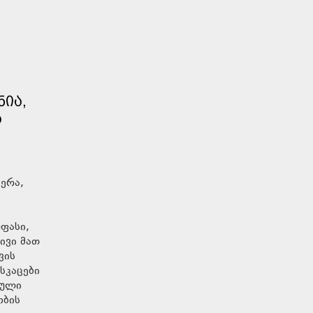
ᲜᲘᲐ,
Ა
ჯერა,
ფასი,
ივი მათ
ვის
სკაცები
იული
ობის