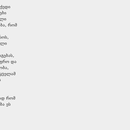
 ქედი
ები
ული
ება, რომ
როს,
ელი
გებას,
უფრო და
ობა,
 ყველამ
ს
რად რომ
ბა ეს