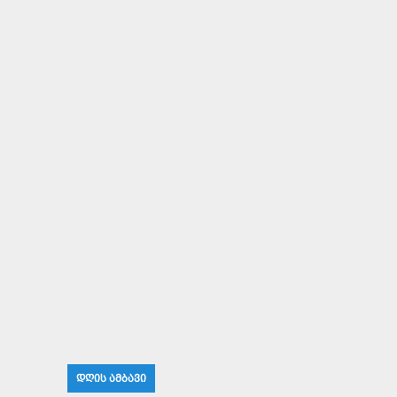
ᲓᲦᲘᲡ ᲐᲛᲑᲐᲕᲘ