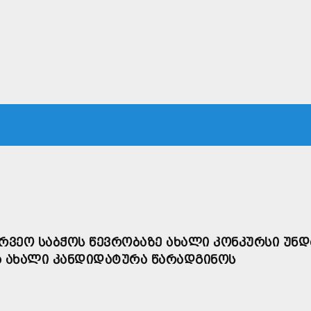
ᲙᲐ
ᲡᲐᲛᲐᲠᲗᲐᲚᲘ
ᲔᲙᲝᲜᲝᲛᲘᲙᲐ
ᲗᲐᲕᲓᲐᲪᲕᲐ
ᲛᲡᲝᲤᲚᲘᲝ
ᲣᲠᲕᲔᲝ ᲡᲐᲑᲭᲝᲡ ᲬᲔᲕᲠᲝᲑᲐᲖᲔ ᲐᲮᲐᲚᲘ ᲙᲝᲜᲙᲣᲠᲡᲘ ᲣᲜᲓ
Ა ᲐᲮᲐᲚᲘ ᲙᲐᲜᲓᲘᲓᲐᲢᲣᲠᲐ ᲬᲐᲠᲐᲓᲒᲘᲜᲝᲡ