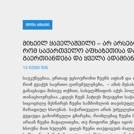
ᲓᲦᲘᲡ ᲐᲛᲑᲐᲕᲘ
ᲛᲘᲮᲔᲘᲚ ᲧᲐᲕᲔᲚᲐᲨᲕᲘᲚᲘ – ᲐᲠ ᲐᲠᲡᲔᲑ
ᲠᲝᲛ ᲡᲐᲥᲐᲠᲗᲕᲔᲚᲝ ᲐᲤᲮᲐᲖᲔᲗᲘᲡᲐ ᲓᲐ 
ᲒᲐᲔᲠᲗᲘᲐᲜᲓᲔᲑᲐ ᲓᲐ ᲧᲕᲔᲚᲐ ᲐᲓᲐᲛᲘᲐ
13 ᲬᲣᲗᲘ ᲬᲘᲜ
საუკუნეებია, ერთად ვცხოვრობთ ჩვენს აფხაზ და 
რომ გვაქვს საერთო ღირებულებები, – ამის შესა
განაცხადა.მისივე თქმით, სახელმწიფოს აქვს პოლ
თანაცხოვრებაა.„დღეს ჩვენ პატივს მივაგებთ სა
სიცოცხლე შესწირეს ჩვენი სამშობლოს თავისუფლ
მარადიულ ხსოვნას. საქართველო არის უძველესი 
გვყავდა გამორჩეული გმირები, რომლებიც ჩვენი ს
არიან ჩვენი მაგალითები, თუ როგორი უნდა იყო
ხსოვნა მათ სულებს. დღეს ჩვენი თავდაცვის ძა