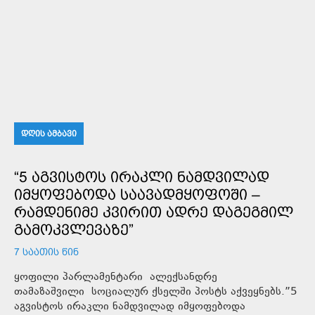
ᲓᲦᲘᲡ ᲐᲛᲑᲐᲕᲘ
“5 ᲐᲒᲕᲘᲡᲢᲝᲡ ᲘᲠᲐᲙᲚᲘ ᲜᲐᲛᲓᲕᲘᲚᲐᲓ
ᲘᲛᲧᲝᲤᲔᲑᲝᲓᲐ ᲡᲐᲐᲕᲐᲓᲛᲧᲝᲤᲝᲨᲘ –
ᲠᲐᲛᲓᲔᲜᲘᲛᲔ ᲙᲕᲘᲠᲘᲗ ᲐᲓᲠᲔ ᲓᲐᲒᲔᲒᲛᲘᲚ
ᲒᲐᲛᲝᲙᲕᲚᲔᲕᲐᲖᲔ”
7 ᲡᲐᲐᲗᲘᲡ ᲬᲘᲜ
ყოფილი პარლამენტარი ალექსანდრე
თამაზაშვილი სოციალურ ქსელში პოსტს აქვეყნებს.”5
აგვისტოს ირაკლი ნამდვილად იმყოფებოდა