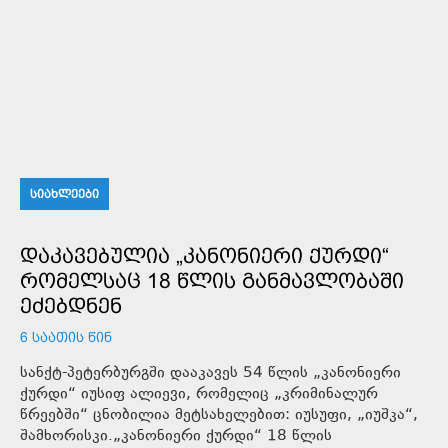
ᲡᲘᲐᲮᲚᲔᲔᲑᲘ
ᲓᲐᲙᲐᲕᲔᲑᲣᲚᲘᲐ „ᲙᲐᲜᲝᲜᲘᲔᲠᲘ ᲥᲣᲠᲓᲘ“
ᲠᲝᲛᲔᲚᲡᲐᲪ 18 ᲬᲚᲘᲡ ᲒᲐᲜᲛᲐᲕᲚᲝᲑᲐᲨᲘ
ᲔᲫᲔᲑᲓᲜᲔᲜ
6 ᲡᲐᲐᲗᲘᲡ ᲬᲘᲜ
სანქტ-პეტერბურგში დააკავეს 54 წლის „კანონიერი
ქურდი“ იუსიფ ალიევი, რომელიც „კრიმინალურ
წრეებში“ ცნობილია მეტსახელებით: იუსუფი, „იუშკა“,
შამხორისკი.„კანონიერი ქურდი“ 18 წლის