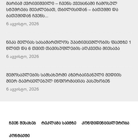
ᲛᲐᲠᲘᲐᲛ ᲥᲕᲠᲘᲕᲘᲨᲕᲘᲚᲘ – ᲩᲕᲔᲜᲡ ᲥᲕᲔᲧᲐᲜᲐᲨᲘ ᲩᲐᲛᲝᲡᲣᲚ
ᲡᲢᲣᲛᲠᲔᲑᲡ ᲨᲔᲔᲫᲚᲔᲑᲐᲗ, ᲗᲑᲘᲚᲘᲡᲘᲓᲐᲜ – ᲑᲐᲗᲣᲛᲨᲘ ᲓᲐ
ᲑᲐᲗᲣᲛᲘᲓᲐᲜ ᲩᲕᲔᲜᲡ...
6 აგვისტო, 2026
ᲜᲘᲙᲐ ᲛᲔᲚᲘᲐᲡ ᲡᲐᲡᲐᲛᲐᲠᲗᲚᲝᲡ ᲣᲞᲐᲢᲘᲕᲪᲔᲛᲚᲝᲑᲘᲡ ᲤᲐᲥᲢᲖᲔ 1
ᲬᲚᲘᲗ ᲓᲐ 6 ᲗᲕᲘᲗ ᲗᲐᲕᲘᲡᲣᲤᲚᲔᲑᲘᲡ ᲐᲦᲙᲕᲔᲗᲐ ᲛᲘᲔᲡᲐᲯᲐ
6 აგვისტო, 2026
ᲨᲔᲛᲝᲡᲐᲕᲚᲔᲑᲘᲡ ᲡᲐᲛᲡᲐᲮᲣᲠᲨᲘ ᲐᲖᲔᲠᲑᲐᲘᲯᲐᲜᲣᲚᲘ ᲛᲔᲓᲘᲘᲡ
ᲛᲘᲔᲠ ᲒᲐᲕᲠᲪᲔᲚᲔᲑᲣᲚ ᲘᲜᲤᲝᲠᲛᲐᲪᲘᲐᲡ ᲞᲐᲡᲣᲮᲝᲑᲔᲜ
6 აგვისტო, 2026
ᲩᲕᲔᲜ ᲨᲔᲡᲐᲮᲔᲑ
ᲠᲔᲙᲚᲐᲛᲐ ᲡᲐᲘᲢᲖᲔ
ᲙᲝᲜᲤᲘᲓᲔᲜᲪᲘᲐᲚᲣᲠᲝᲑᲐ
ᲙᲝᲜᲢᲐᲥᲢᲘ