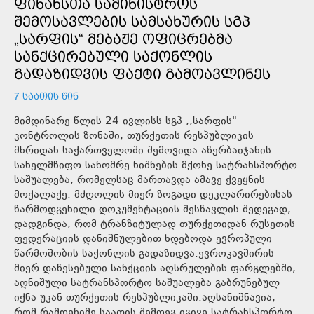
ᲤᲘᲜᲐᲜᲡᲗᲐ ᲡᲐᲛᲘᲜᲘᲡᲢᲠᲝᲡ
ᲨᲔᲛᲝᲡᲐᲕᲚᲔᲑᲘᲡ ᲡᲐᲛᲡᲐᲮᲣᲠᲘᲡ ᲡᲒᲞ
„ᲡᲐᲠᲤᲘᲡ“ ᲛᲔᲑᲐᲟᲔ ᲝᲤᲘᲪᲠᲔᲑᲛᲐ
ᲡᲐᲜᲥᲪᲘᲠᲔᲑᲣᲚᲘ ᲡᲐᲥᲝᲜᲚᲘᲡ
ᲒᲐᲓᲐᲖᲘᲓᲕᲘᲡ ᲤᲐᲥᲢᲘ ᲒᲐᲛᲝᲐᲕᲚᲘᲜᲔᲡ
7 ᲡᲐᲐᲗᲘᲡ ᲬᲘᲜ
მიმდინარე წლის 24 ივლისს სგპ ,,სარფის"
კონტროლის ზონაში, თურქეთის რესპუბლიკის
მხრიდან საქართველოში შემოვიდა აზერბაიჯანის
სახელმწიფო სანომრე ნიშნების მქონე სატრანსპორტო
საშუალება, რომელსაც მართავდა ამავე ქვეყნის
მოქალაქე. მძღოლის მიერ ზოგადი დეკლარირებისას
წარმოდგენილი დოკუმენტაციის შესწავლის შედეგად,
დადგინდა, რომ ტრანზიტულად თურქეთიდან რუსეთის
ფედერაციის დანიშნულებით ხდებოდა ევროპული
წარმოშობის საქონლის გადაზიდვა.ევროკავშირის
მიერ დაწესებული სანქციის აღსრულების ფარგლებში,
აღნიშული სატრანსპორტო საშუალება გაბრუნებულ
იქნა უკან თურქეთის რესპუბლიკაში.აღსანიშნავია,
რომ რამდენიმე საათის შემდეგ იგივე სატრანსპორტო