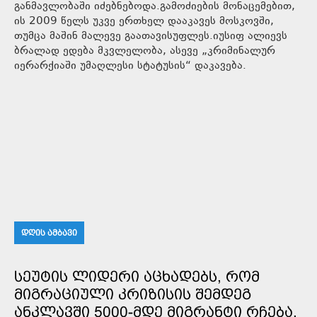
განმავლობაში იძებნებოდა.გამოძიების მონაცემებით,
ის 2009 წელს უკვე ერთხელ დააკავეს მოსკოვში,
თუმცა მაშინ მალევე გაათავისუფლეს.იუსიფ ალიევს
ბრალად ედება მკვლელობა, ასევე „კრიმინალურ
იერარქიაში უმაღლესი სტატუსის“ დაკავება.
ᲓᲦᲘᲡ ᲐᲛᲑᲐᲕᲘ
ᲡᲔᲣᲢᲘᲡ ᲚᲘᲓᲔᲠᲘ ᲐᲪᲮᲐᲓᲔᲑᲡ, ᲠᲝᲛ
ᲛᲘᲒᲠᲐᲪᲘᲣᲚᲘ ᲙᲠᲘᲖᲘᲡᲘᲡ ᲨᲔᲛᲓᲔᲒ
ᲐᲜᲙᲚᲐᲕᲨᲘ 5000-ᲛᲓᲔ ᲛᲘᲒᲠᲐᲜᲢᲘ ᲠᲩᲔᲑᲐ,