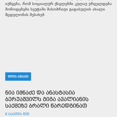
იუწყება, რომ სოციალურ ქსელებში კვლავ ვრცელდება
მოწოდებები სეუტაში მასობრივი გადასვლის ახალი
მცდელობის შესახებ.
ᲓᲦᲘᲡ ᲐᲛᲑᲐᲕᲘ
ᲜᲘᲐ ᲘᲛᲜᲐᲫᲔ ᲓᲐ ᲐᲜᲐᲡᲢᲐᲡᲘᲐ
ᲑᲔᲠᲣᲐᲨᲕᲘᲚᲡ ᲒᲘᲒᲐ ᲐᲕᲐᲚᲘᲐᲜᲘᲡ
ᲡᲐᲥᲛᲔᲖᲔ ᲑᲠᲐᲚᲘ ᲬᲐᲠᲔᲓᲒᲘᲜᲐᲗ
6 ᲡᲐᲐᲗᲘᲡ ᲬᲘᲜ