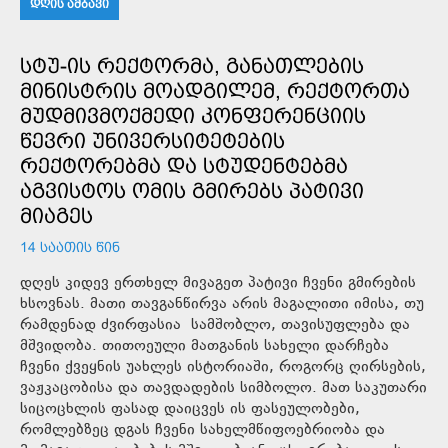
ᲓᲦᲘᲡ ᲐᲛᲑᲐᲕᲘ
ᲡᲢᲣ-ᲘᲡ ᲠᲔᲥᲢᲝᲠᲛᲐ, ᲒᲐᲜᲐᲗᲚᲔᲑᲘᲡ
ᲛᲘᲜᲘᲡᲢᲠᲘᲡ ᲛᲝᲐᲓᲒᲘᲚᲔᲛ, ᲠᲔᲥᲢᲝᲠᲗᲐ
ᲛᲣᲓᲛᲘᲕᲛᲝᲥᲛᲔᲓᲘ ᲙᲝᲜᲤᲔᲠᲔᲜᲪᲘᲘᲡ
ᲬᲔᲕᲠᲘ ᲣᲜᲘᲕᲔᲠᲡᲘᲢᲔᲢᲔᲑᲘᲡ
ᲠᲔᲥᲢᲝᲠᲔᲑᲛᲐ ᲓᲐ ᲡᲢᲣᲓᲔᲜᲢᲔᲑᲛᲐ
ᲐᲒᲕᲘᲡᲢᲝᲡ ᲝᲛᲘᲡ ᲒᲛᲘᲠᲔᲑᲡ ᲞᲐᲢᲘᲕᲘ
ᲛᲘᲐᲒᲔᲡ
14 ᲡᲐᲐᲗᲘᲡ ᲬᲘᲜ
დღეს კიდევ ერთხელ მივაგეთ პატივი ჩვენი გმირების
ხსოვნას. მათი თავგანწირვა არის მაგალითი იმისა, თუ
რამდენად ძვირფასია სამშობლო, თავისუფლება და
მშვიდობა. თითოეული მათგანის სახელი დარჩება
ჩვენი ქვეყნის უახლეს ისტორიაში, როგორც ღირსების,
ვაჟკაცობისა და თავდადების სიმბოლო. მათ საკუთარი
სიცოცხლის ფასად დაიცვეს ის ფასეულობები,
რომლებზეც დგას ჩვენი სახელმწიფოებრიობა და