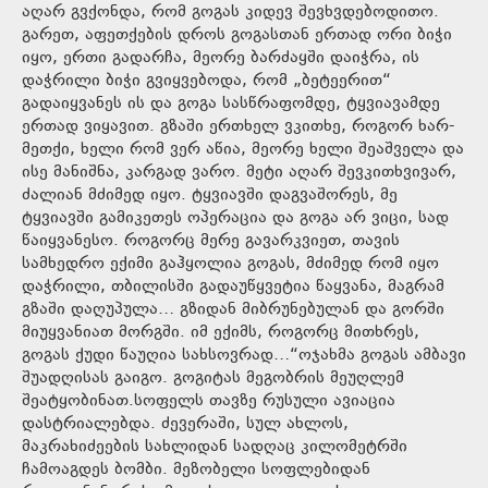
აღარ გვქონდა, რომ გოგას კიდევ შევხვდებოდითო.
გარეთ, აფეთქების დროს გოგასთან ერთად ორი ბიჭი
იყო, ერთი გადარჩა, მეორე ბარძაყში დაიჭრა, ის
დაჭრილი ბიჭი გვიყვებოდა, რომ „ბეტეერით“
გადაიყვანეს ის და გოგა სასწრაფომდე, ტყვიავამდე
ერთად ვიყავით. გზაში ერთხელ ვკითხე, როგორ ხარ-
მეთქი, ხელი რომ ვერ აწია, მეორე ხელი შეაშველა და
ისე მანიშნა, კარგად ვარო. მეტი აღარ შევკითხვივარ,
ძალიან მძიმედ იყო. ტყვიავში დაგვაშორეს, მე
ტყვიავში გამიკეთეს ოპერაცია და გოგა არ ვიცი, სად
წაიყვანესო. როგორც მერე გავარკვიეთ, თავის
სამხედრო ექიმი გაჰყოლია გოგას, მძიმედ რომ იყო
დაჭრილი, თბილისში გადაუწყვეტია წაყვანა, მაგრამ
გზაში დაღუპულა… გზიდან მიბრუნებულან და გორში
მიუყვანიათ მორგში. იმ ექიმს, როგორც მითხრეს,
გოგას ქუდი წაუღია სახსოვრად…“ოჯახმა გოგას ამბავი
შუადღისას გაიგო. გოგიტას მეგობრის მეუღლემ
შეატყობინათ.სოფელს თავზე რუსული ავიაცია
დასტრიალებდა. ძევერაში, სულ ახლოს,
მაკრახიძეების სახლიდან სადღაც კილომეტრში
ჩამოაგდეს ბომბი. მეზობელი სოფლებიდან