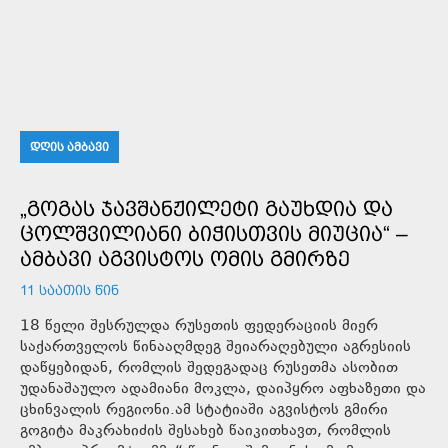
ᲓᲦᲘᲡ ᲐᲛᲑᲐᲕᲘ
„ᲒᲝᲒᲐᲡ ᲯᲐᲕᲨᲐᲜᲟᲘᲚᲔᲢᲘ ᲒᲐᲣᲮᲓᲘᲐ ᲓᲐ
ᲪᲝᲚᲨᲕᲘᲚᲘᲐᲜᲘ ᲑᲘᲭᲘᲡᲗᲕᲘᲡ ᲛᲘᲣᲪᲘᲐ“ –
ᲐᲛᲑᲐᲕᲘ ᲐᲒᲕᲘᲡᲢᲝᲡ ᲝᲛᲘᲡ ᲒᲛᲘᲠᲖᲔ
11 ᲡᲐᲐᲗᲘᲡ ᲬᲘᲜ
18 წელი შესრულდა რუსეთის ფედერაციის მიერ
საქართველოს წინააღმდეგ შეიარაღებული აგრესიის
დაწყებიდან, რომლის შედეგადაც რუსეთმა ასობით
უდანაშაულო ადამიანი მოკლა, დაიპყრო აფხაზეთი და
ცხინვალის რეგიონი.ამ სტატიაში აგვისტოს გმირი
გოგიტა მაკრახიძის შესახებ წაიკითხავთ, რომლის