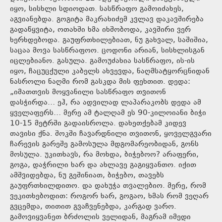
იყო, სისხლი სდიოდათ. სასწრაფო გამოიძახეს,
აგვიანებდა. გოგიტა მაკრახიძემ კვლავ დაკავშირება
გადაწყვიტა, ოთახში ხმა იხშობოდა, კავშირი ვერ
ხერხდებოდა. გაუფრთხილებიათ, ნუ გახვალ, საშიშია,
საცაა მოვა სასწრაფოო. ცოდონი არიან, სისხლისგან
იცლებიანო. გასულა. გამოუძახია სასწრაფო, ის-ის
იყო, ჩაცუცქული კაბელს ახვევდა, ნაღმსატყორცნიდან
ნასროლი ნაღმი რომ გასკდა მის ფეხთით. დედა:
„იმათთვის მოყვანილი სასწრაფო თვითონ
დასჭირდა… ეჰ, რა ადვილად ლაპარაკობს დედა ამ
ყველაფერს… მერე ამ ტალღამ ეს 90-კილოიანი ბიჭი
10-15 მეტრში გადაისროლა. დახეთქებამ კიდევ
თავისი ქნა. შოკში ჩავარდნილი თვითონ, ყოველგვარი
ჩარევის გარეშე გამოსულა მდგომარეობიდან, გონს
მოსულა. უკითხავს, რა მოხდა, ბიჭებოო? არაფერი,
გოგა, დაჭრილი ხარ და ახლავე გაგიყვანთო. იქით
ამშვიდებდა, ნუ გეშინიათ, ბიჭებო, თავებს
გაუფრთხილდითო. და დახუჭა თვალებიო. მერე, რომ
ვეკითხებოდით: როგორ ხარ, გოგაო, ხმას რომ ვეღარ
გვცემდა, თითით გვაჩვენებდა, კარგად ვარო.
გამოვიყვანეთ ბრძოლის ველიდან, მაგრამ იმედი