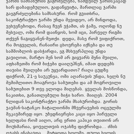
ჯარში სამსახურის გაგრძელება, ნამდვილ ჯარისკაცად
ხარ დაბადებულიო, გადაწყვიტა, მართლაც ჯარში
გაეგრძელებინა სამსახური. რომ გვითხრა,
საკონტრაქტო ჯარში უნდა შევიდეო, არ მინდოდა,
ვეხვეწებოდი, რასაც ჩვენ ვჭამთ, ის ჭამე, ოღონდ ნუ
შეხვალ, ომი რომ დაიწყოს, ხომ იცი, პირველ რიგში
თქვენ წაგიყვანენ-მეთქი. დედა, მასე რომ ვიფიქროთ,
რა მოგველის, რანაირი ცხოვრება იქნება და თუ
სამშობლოს დასჭირდა, ეგ მსხვერპლიც უნდა
გავიღოთ, მარტო შენ ხომ არ გიყვარს შენი შვილი,
აფხაზეთში რომ ბიჭები დაიღუპნენ, იმათ დედებს
თავისი შვილები არ უყვარდათო? რაღა ცუდზე
ფიქრობ, 21-ე საუკუნეა, ომი აღარავის უნდა, ხელს ნუ
შემიშლითო.მოაგროვა საბუთები და ამ მოგროვილი
საბუთებით 9 თვე ელოდა მიღებას. ყველას მოსწონდა,
ნაკითხი, განათლებული ბიჭი ხარო. მიიღეს. 2004
წლიდან საკონტრაქტო ჯარში მსახურობდა. გორის
ჯავშან-სატანკო ბატალიონში მზვერავების ოცეულში
მეკავშირედ იყო. უბედნიერესი კაცი იყო პირველი
ხელფასი რომ აიღო, არც ერთი კაპიკი თვითონ არ
მოუხმარია, ყოველთვის ოჯახზე ფიქრობდა… ძმის
ოჯახს ინახავდა… მეტყოდა ხოლმე, ფული ხელის