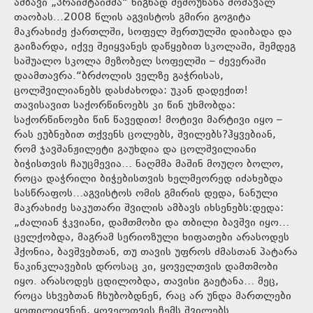
ამბავი „პრაიმტაიმმა“ წიგნად შემოუნახა მომავალ
თაობას...2008 წლის აგვისტოს გმირი გოგიტა
მაკრახიძე ქართლში, სოფელ შერთულში დაიბადა და
გაიზარდა, იქვე შეიყვანეს დაწყებით სკოლაში, შემდეგ
საშუალო სკოლა მეზობელ სოფელში – ძევერაში
დაამთავრა.“ბრძოლის ველზე გაჭრისას,
ცოლშვილიანებს დასძახოდა: უკან დადექით!
თავისავით საქორწინოებს კი წინ უხმობდა:
საქორწინოები წინ წავედით! მოტივი მარტივი იყო –
რას ეუბნებით თქვენს ცოლებს, შვილებს?ჰყვებიან,
რომ ჯავშანჟილეტი გაუხდია და ცოლშვილიანი
ბიჭისთვის ჩაუცმევია… ნაღმმა მაშინ მოუღო ბოლო,
როცა დაჭრილი ბიჭებისთვის ხელმეორედ იძახებდა
სასწრაფოს…აგვისტოს ომის გმირის დედა, ნანული
მაკრახიძე საკუთარი შვილის ამბავს იხსენებს:დედა:
„ძალიან ჭკვიანი, დამთმობი და თბილი ბავშვი იყო…
ცელქობდა, მაგრამ სერიოზული ხიფათები არასოდეს
ჰქონია, ბავშვებთან, თუ თავის უფროს ძმასთან პატარა
წაკინკლავების დროსაც კი, ყოველთვის დამთმობი
იყო. არასოდეს ცდილობდა, თავისი გაეტანა… მეც,
როცა სხვებთან ჩხუბობდნენ, რაც არ უნდა მართლები
ყოფილიყვნენ, ყოველთვის ჩემს შვილებს