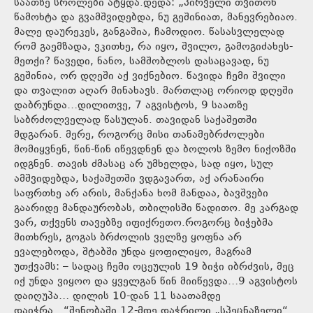
საათზე სროლები ატყდა.დედა: „პირველი თვითონ
წამოხტა და გვამშვიდებდა, ნუ გეშინიათ, მანევრებიაო.
მალე დაურეკეს, განგაშია, ჩამოდიო. წასასვლელად
რომ გაემზადა, ვკითხე, რა იყო, შვილო, გამოგიძახეს-
მეთქი? წავედი, ნანო, სამშობლოს დასაცავად, ნუ
გეშინია, ორ დღეში აქ ვიქნებიო. წავიდა ჩემი შვილი
და თვალით აღარ მინახავს. მართლაც ორიოდ დღეში
დაბრუნდა…დილითვე, 7 აგვისტოს, 9 საათზე
საბრძოლველად წასულან. თავიდან საქაშეთში
მდგარან. მერე, როგორც მისი თანამებრძოლები
მომიყვნენ, წინ-წინ იწევდნენ და ბოლოს ზემო ნიქოზში
იდგნენ. თავის ძმასაც არ უმხელდა, სად იყო, სულ
ამშვიდებდა, საქაშეთში ვდგავართ, აქ არანაირი
საფრთხე არ არის, მანქანა ხომ მანდაა, ბავშვები
გაარიდე მანდაურობას, თბილისში წადითო. მე კარგად
ვარ, თქვენს თავებზე იფიქრეთო.როგორც ბიჭებმა
მითხრეს, გოგას ბრძოლის ველზე ყოფნა არ
ევალებოდა, შტაბში უნდა ყოფილიყო, მაგრამ
უთქვამს: – სადაც ჩემი ოცეულის 19 ბიჭი იბრძვის, მეც
იქ უნდა ვიყოო და ყველგან წინ მიიწევდა…9 აგვისტოს
დაიღუპა… დილის 10-დან 11 საათამდე
დაიჭრა…“შენობაში 12-მდე დაჭრილი „სპეცნაზელი“