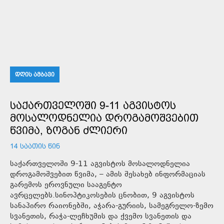
ᲓᲦᲘᲡ ᲐᲛᲑᲐᲕᲘ
ᲡᲐᲥᲐᲠᲗᲕᲔᲚᲝᲨᲘ 9-11 ᲐᲒᲕᲘᲡᲢᲝᲡ
ᲛᲝᲡᲐᲚᲝᲓᲜᲔᲚᲘᲐ ᲓᲠᲝᲒᲐᲛᲝᲨᲕᲔᲑᲘᲗ
ᲬᲕᲘᲛᲐ, ᲖᲝᲒᲐᲜ ᲫᲚᲘᲔᲠᲘ
14 ᲡᲐᲐᲗᲘᲡ ᲬᲘᲜ
საქართველოში 9-11 აგვისტოს მოსალოდნელია
დროგამოშვებით წვიმა, – ამის შესახებ ინფორმაციას
გარემოს ეროვნული სააგენტო
ავრცელებს.სინოპტიკოსების ცნობით, 9 აგვისტოს
სანაპირო რაიონებში, აჭარა-გურიის, სამეგრელო-ზემო
სვანეთის, რაჭა-ლეჩხუმის და ქვემო სვანეთის და