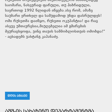
რუსეთის მოქმედებები საქართველოს წინააღმდეგ -
საომარი, ნახევრად ფარული, თუ ჰიბრიდული,
საერთოდ 1992 წლიდან იწყება.ასე რომ, ამაზე
საუბარი ერთხელ და სამუდამოდ უნდა დასრულდეს!
ომი რუსეთმა დაიწყო, რუსეთი ოკუპანტია! და რაც
ასევე უმთავრესია,მიუღებელია იმ გმირების
შეურაცხყოფა, ვინც თავის სამშობლოსთვის ომობდა!"
- აცხადებს ვახტანგ კაპანაძე.
ᲓᲦᲘᲡ ᲐᲛᲑᲐᲕᲘ
ᲐᲨᲨ-ᲘᲡ ᲡᲐᲮᲐᲖᲘᲜᲝ ᲓᲔᲞᲐᲠᲢᲐᲛᲔᲜᲢᲛᲐ