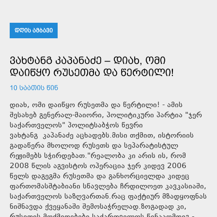
ᲓᲦᲘᲡ ᲐᲛᲑᲐᲕᲘ
ᲕᲐᲮᲢᲐᲜᲒ ᲙᲐᲞᲐᲜᲐᲫᲔ – ᲓᲘᲐᲮ, ᲝᲛᲘ
ᲓᲐᲘᲬᲧᲝ ᲠᲣᲡᲔᲗᲛᲐ ᲓᲐ ᲬᲔᲠᲢᲘᲚᲘ!
10 ᲡᲐᲐᲗᲘᲡ ᲬᲘᲜ
დიახ, ომი დაიწყო რუსეთმა და წერტილი! - ამის
შესახებ გენერალ-მაიორი, პოლიტიკური პარტია "ჯერ
საქართველოს" პოლიტსაბჭოს წევრი
ვახტანგ კაპანაძე აცხადებს.მისი თქმით, ისტორიის
გადაწერა მხოლოდ რუსეთს და სეპარატისტულ
რეჟიმებს სჭირდებათ."რეალობა კი არის ის, რომ
2008 წლის აგვისტოს ოპერაცია ჯერ კიდევ 2006
წელს დაგეგმა რუსეთმა და განხორციელდა კიდეც
ფართომასშტაბიანი სწავლება ჩრდილოეთ კავკასიაში,
საქართველოს საზღვართან.რაც ფაქტიურ მზადყოფნას
ნიშნავდა ქვეყანაში შემოსაჭრელად.ზოგადად კი,