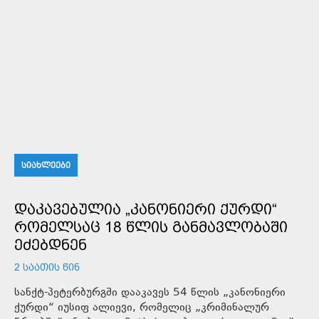
ᲡᲘᲐᲮᲚᲔᲔᲑᲘ
ᲓᲐᲙᲐᲕᲔᲑᲣᲚᲘᲐ „ᲙᲐᲜᲝᲜᲘᲔᲠᲘ ᲥᲣᲠᲓᲘ“
ᲠᲝᲛᲔᲚᲡᲐᲪ 18 ᲬᲚᲘᲡ ᲒᲐᲜᲛᲐᲕᲚᲝᲑᲐᲨᲘ
ᲔᲫᲔᲑᲓᲜᲔᲜ
2 ᲡᲐᲐᲗᲘᲡ ᲬᲘᲜ
სანქტ-პეტერბურგში დააკავეს 54 წლის „კანონიერი
ქურდი“ იუსიფ ალიევი, რომელიც „კრიმინალურ