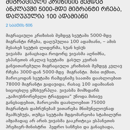
ᲛᲘᲒᲠᲐᲪᲘᲣᲚᲘ ᲙᲠᲘᲖᲘᲡᲘᲡ ᲨᲔᲛᲓᲔᲒ
ᲐᲜᲙᲚᲐᲕᲨᲘ 5000-ᲛᲓᲔ ᲛᲘᲒᲠᲐᲜᲢᲘ ᲠᲩᲔᲑᲐ,
ᲓᲐᲦᲣᲞᲣᲚᲘᲐ 100 ᲐᲓᲐᲛᲘᲐᲜᲘ
2 ᲡᲐᲐᲗᲘᲡ ᲬᲘᲜ
მიგრაციული კრიზისის შემდეგ სეუტაში 5000-მდე
მიგრანტი რჩება, დაღუპულია 100 ადამიანი, – ამის
შესახებ სეუტის ლიდერმა, ხუან ხესუს
ვივასმა განაცხადა.როგორც ვივასმა აღნიშნა,
ესპანეთის ანკლავ სეუტაში გასულ კვირას
განვითარებული მიგრაციული კრიზისის შემდეგ კვლავ
რჩება 3000-დან 5000-მდე მიგრანტი. მისი თქმით,
მაროკოდან სეუტაში რამდენიმე საათში დაახლოებით
78000 მიგრანტი გადავიდა, რასაც 100 ადამიანის
სიცოცხლე ემსხვერპლა. ვივასმა მომხდარს
„გამოუსწორებელი ტრაგედია“ უწოდა.მისივე
განცხადებით, მაროკოში დაახლოებით 75000
მიგრანტის დაბრუნებამ ვითარება მნიშვნელოვნად
შეამსუბუქა, თუმცა სეუტაში მდგომარეობა სტაბილური
ამჟამადაც არ არის.ვივასმა გააკრიტიკა ესპანეთის
პრემიერ-მინისტრი პედრო სანჩესი და განაცხადა,