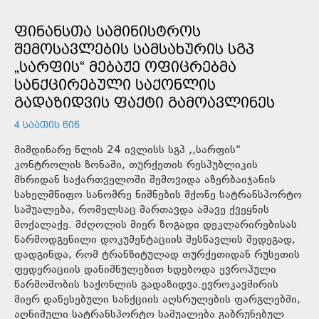
ᲤᲘᲜᲐᲜᲡᲗᲐ ᲡᲐᲛᲘᲜᲘᲡᲢᲠᲝᲡ
ᲨᲔᲛᲝᲡᲐᲕᲚᲔᲑᲘᲡ ᲡᲐᲛᲡᲐᲮᲣᲠᲘᲡ ᲡᲒᲞ
„ᲡᲐᲠᲤᲘᲡ“ ᲛᲔᲑᲐᲟᲔ ᲝᲤᲘᲪᲠᲔᲑᲛᲐ
ᲡᲐᲜᲥᲪᲘᲠᲔᲑᲣᲚᲘ ᲡᲐᲥᲝᲜᲚᲘᲡ
ᲒᲐᲓᲐᲖᲘᲓᲕᲘᲡ ᲤᲐᲥᲢᲘ ᲒᲐᲛᲝᲐᲕᲚᲘᲜᲔᲡ
4 ᲡᲐᲐᲗᲘᲡ ᲬᲘᲜ
მიმდინარე წლის 24 ივლისს სგპ ,,სარფის"
კონტროლის ზონაში, თურქეთის რესპუბლიკის
მხრიდან საქართველოში შემოვიდა აზერბაიჯანის
სახელმწიფო სანომრე ნიშნების მქონე სატრანსპორტო
საშუალება, რომელსაც მართავდა ამავე ქვეყნის
მოქალაქე. მძღოლის მიერ ზოგადი დეკლარირებისას
წარმოდგენილი დოკუმენტაციის შესწავლის შედეგად,
დადგინდა, რომ ტრანზიტულად თურქეთიდან რუსეთის
ფედერაციის დანიშნულებით ხდებოდა ევროპული
წარმოშობის საქონლის გადაზიდვა.ევროკავშირის
მიერ დაწესებული სანქციის აღსრულების ფარგლებში,
აღნიშული სატრანსპორტო საშუალება გაბრუნებულ