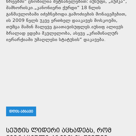
წრეებში“ ცნობილია მეტსახელებით: იუსუფი, „იუშკა“,
შამხორისკი.„კანონიერი ქურდი“ 18 წლის
განმავლობაში იძებნებოდა.გამოძიების მონაცემებით,
ის 2009 წელს უკვე ერთხელ დააკავეს მოსკოვში,
თუმცა მაშინ მალევე გაათავისუფლეს.იუსიფ ალიევს
ბრალად ედება მკვლელობა, ასევე „კრიმინალურ
იერარქიაში უმაღლესი სტატუსის“ დაკავება.
ᲓᲦᲘᲡ ᲐᲛᲑᲐᲕᲘ
ᲡᲔᲣᲢᲘᲡ ᲚᲘᲓᲔᲠᲘ ᲐᲪᲮᲐᲓᲔᲑᲡ, ᲠᲝᲛ