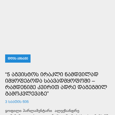
ᲓᲦᲘᲡ ᲐᲛᲑᲐᲕᲘ
“5 ᲐᲒᲕᲘᲡᲢᲝᲡ ᲘᲠᲐᲙᲚᲘ ᲜᲐᲛᲓᲕᲘᲚᲐᲓ
ᲘᲛᲧᲝᲤᲔᲑᲝᲓᲐ ᲡᲐᲐᲕᲐᲓᲛᲧᲝᲤᲝᲨᲘ –
ᲠᲐᲛᲓᲔᲜᲘᲛᲔ ᲙᲕᲘᲠᲘᲗ ᲐᲓᲠᲔ ᲓᲐᲒᲔᲒᲛᲘᲚ
ᲒᲐᲛᲝᲙᲕᲚᲔᲕᲐᲖᲔ”
3 ᲡᲐᲐᲗᲘᲡ ᲬᲘᲜ
ყოფილი პარლამენტარი ალექსანდრე