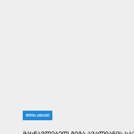
ᲓᲦᲘᲡ ᲐᲛᲑᲐᲕᲘ
ᲛᲐᲡᲬᲐᲕᲚᲔᲑᲔᲚ ᲒᲘᲒᲐ ᲐᲕᲐᲚᲘᲐᲜᲘᲡ ᲡᲐᲥ