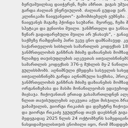
ბერუაშვილსაც დაიჭერენ, ჩემი აზრით. გიგას უშ
გარდა.ძალიან ვნერვიულობ. ძალიან ცუდად ვარ.
კლინიკაში წაიყვანეთო“- გამომძიებელს ეუბნება
წაიყვანეს მაგაზე ჰქონდა საუბარი. მეორეც, ჩემი შვილი მიატოვეს! მიაგდეს, რომ მომკვდარიყო! ჩემი უდანაშაულო,
სპეტაკი და გენიოსი შვილი. ჯანმრთელი და ჯანსაღი შვილი. მისი დედის ჩხავი
ზეწარ გადაფარებული შვილი არ უნახავს“, - განა
საქმეზე რამდენიმე პირი უკვე ცნო დამნაშავედ.
საქართველოს სისხლის სამართლის კოდექსის 18, 
ჯანმრთელობის განზრახ მძიმე დაზიანების მომზა
წლამდე თავისუფლების აღკვეთას ითვალისწინებს
სამართლის კოდექსის 376-ე მუხლის მე-2 ნაწილი
გულისხმობს. აღნიშნული ქმედება სასჯელის სახ
ითვალისწინებს.გარდა აღნიშნული საქმისა, პროკ
ჯანმრთელობის განზრახ მძიმე დაზიანების მომზ
ორგანიზებასა და მასში მონაწილეობას ედავებოდ
მიესაჯა. ჩიქოვანთან ერთად გასამართლდნენ ალ
წლით თავისუფლების აღკვეთა აქვთ მისჯილი.ბრ
გაბაშვილის, გიორგი რიკაძის და დემეტრე ჩიქოვა
და გიორგი რიკაძე ჯგუფურად თავს დაესხნენ გიგ
შედეგადაც 2025 წლის 24 ოქტომბერს სამედიცინ
ნასყიდაშვილისთვის ცნობილი იყო, რომ მზადდებო