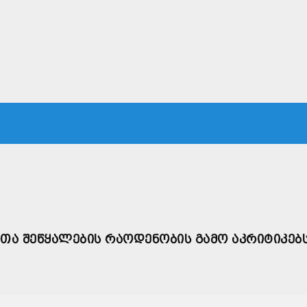
ᲙᲐ
ᲡᲐᲛᲐᲠᲗᲐᲚᲘ
ᲔᲙᲝᲜᲝᲛᲘᲙᲐ
ᲗᲐᲕᲓᲐᲪᲕᲐ
ᲛᲡᲝᲤᲚᲘᲝ
ᲗᲐ ᲨᲔᲬᲧᲐᲚᲔᲑᲘᲡ ᲠᲐᲝᲓᲔᲜᲝᲑᲘᲡ ᲒᲐᲛᲝ ᲐᲙᲠᲘᲢᲘᲙᲔᲑ