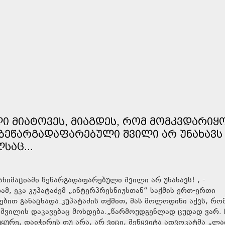
ᲚᲘ ᲛᲘᲐᲢᲝᲕᲔᲡ, ᲛᲘᲐᲒᲓᲔᲡ, ᲠᲝᲛ ᲛᲝᲛᲙᲕᲓᲐᲠᲘᲧᲝ
Ი ᲖᲔᲬᲐᲠᲒᲐᲓᲐᲤᲐᲠᲔᲑᲣᲚᲘ ᲨᲕᲘᲚᲘ ᲐᲠ ᲣᲜᲐᲮᲐᲕᲡ
ᲡᲐᲪ...
ამ, ეკა კუპატაძემ „ინტერპრესნიუსთან“ საქმის ერთ-ერთი
რებით განაცხადა.კუპატაძის თქმით, მას მოლოდინი აქვს, რო
უაშვილის დაკავებაც მოხდება.„წარმოუდგენლად ცუდად ვარ. 
ყურე, დაიჭირეს თუ არა, არ ვიცი, შეწყვიტა ადვოკატმა „ლა