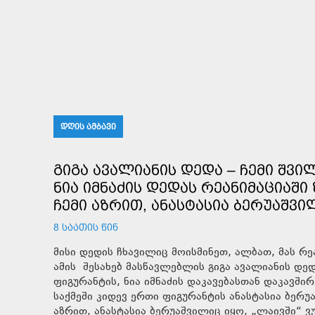
ᲓᲦᲘᲡ ᲐᲛᲑᲐᲕᲘ
ᲒᲘᲒᲐ ᲐᲕᲐᲚᲘᲐᲜᲘᲡ ᲓᲔᲓᲐ – ᲩᲔᲛᲘ ᲨᲕᲘ
ᲜᲘᲐ ᲘᲛᲜᲐᲫᲘᲡ ᲓᲔᲓᲐᲡ ᲠᲔᲐᲜᲘᲛᲐᲪᲘᲐᲨ
ᲩᲔᲛᲘ ᲐᲖᲠᲘᲗ, ᲐᲜᲐᲡᲢᲐᲡᲘᲐ ᲑᲔᲠᲣᲐᲨᲕᲘᲚ
8 ᲡᲐᲐᲗᲘᲡ ᲬᲘᲜ
მისი დედის ჩხავილიც მოისმინეთ, ალბათ, მას რეანიმაციაში ზეწარგადაფარებული შვილი არ უნახავს! , -
ამის შესახებ მასწავლებლის გიგა ავალიანის დედ
ფიგურანტის, ნია იმნაძის დაკავებასთან დაკავში
საქმეში კიდევ ერთი ფიგურანტის ანასტასია ბერ
აზრით, ანასტასია ბერუაშვილიც იყო, „ლაივში“ ვუ