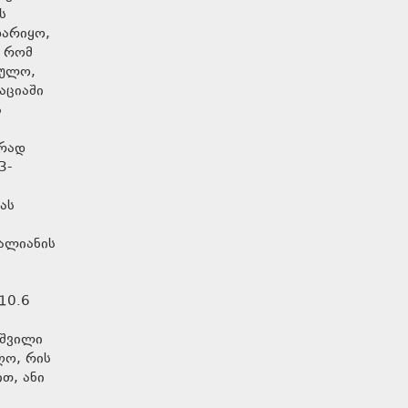
ს
დარიყო,
ნ რომ
ს
ურად
3-
ას
ვალიანის
ა
10.6
აშვილი
ღო, რის
თ, ანი