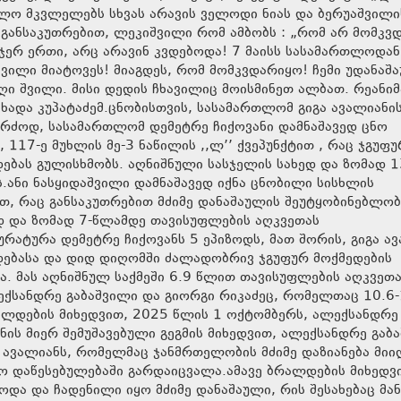
უალო მკვლელებს სხვას არავის ველოდი ნიას და ბერუაშვილი
 განსაკუთრებით, ლეკიშვილი რომ ამბობს : „რომ არ მომკვ
. ჯერ ერთი, არც არავინ კვდებოდა! 7 მაისს სასამართლოდა
ლიც მოისმინეთ ალბათ. რეანიმაციაში
ცხადა კუპატაძემ.ცნობისთვის, სასამართლომ გიგა ავალიანი
 კერძოდ, სასამართლომ დემეტრე ჩიქოვანი დამნაშავედ ცნო
117-ე მუხლის მე-3 ნაწილის ,,ლ’’ ქვეპუნქტით , რაც ჯგუფ
დებას გულისხმობს. აღნიშნული სასჯელის სახედ და ზომად 1
.ანი ნასყიდაშვილი დამნაშავედ იქნა ცნობილი სისხლის
თ, რაც განსაკუთრებით მძიმე დანაშაულის შეუტყობინებლობ
ედ და ზომად 7-წლამდე თავისუფლების აღკვეთას
ურატურა დემეტრე ჩიქოვანს 5 ეპიზოდს, მათ შორის, გიგა ა
ადებასა და დიდ დიღომში ძალადობრივ ჯგუფურ მოქმედების
ა. მას აღნიშნულ საქმეში 6.9 წლით თავისუფლების აღკვეთ
ექსანდრე გაბაშვილი და გიორგი რიკაძეც, რომელთაც 10.6-
ალდების მიხედვით, 2025 წლის 1 ოქტომბერს, ალექსანდრე
ნის მიერ შემუშავებული გეგმის მიხედვით, ალექსანდრე გაბ
ა ავალიანს, რომელმაც ჯანმრთელობის მძიმე დაზიანება მიი
ო დაწესებულებაში გარდაიცვალა.ამავე ბრალდების მიხედვი
და და ჩადენილი იყო მძიმე დანაშაული, რის შესახებაც მან