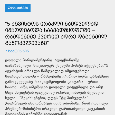
ᲓᲦᲘᲡ ᲐᲛᲑᲐᲕᲘ
“5 ᲐᲒᲕᲘᲡᲢᲝᲡ ᲘᲠᲐᲙᲚᲘ ᲜᲐᲛᲓᲕᲘᲚᲐᲓ
ᲘᲛᲧᲝᲤᲔᲑᲝᲓᲐ ᲡᲐᲐᲕᲐᲓᲛᲧᲝᲤᲝᲨᲘ –
ᲠᲐᲛᲓᲔᲜᲘᲛᲔ ᲙᲕᲘᲠᲘᲗ ᲐᲓᲠᲔ ᲓᲐᲒᲔᲒᲛᲘᲚ
ᲒᲐᲛᲝᲙᲕᲚᲔᲕᲐᲖᲔ”
7 ᲡᲐᲐᲗᲘᲡ ᲬᲘᲜ
ყოფილი პარლამენტარი ალექსანდრე
თამაზაშვილი სოციალურ ქსელში პოსტს აქვეყნებს.”5
აგვისტოს ირაკლი ნამდვილად იმყოფებოდა
საავადმყოფოში – რამდენიმე კვირით ადრე დაგეგმილ
გამოკვლევაზე. საავადმყოფოში გაატარა – ერთი
საათი . არც ოპერაცია ყოფილა დაგეგმილი და არც
სხვა პაციენტის დაგეგმილ ოპარაციისთვის შეუშლია
ხელი…”შეგახსენებთ, დღეს “ტვ პირველმა”
გაავრცელა ინფორმაცია იმის თაობაზე, რომ ყოფილი
პრემიერ-მინისტრი ირაკლი ღარიბაშვილი კავკასიის
მედიცინის ცენტრში გადაიყვანეს.