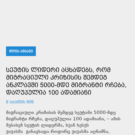
ᲓᲦᲘᲡ ᲐᲛᲑᲐᲕᲘ
ᲡᲔᲣᲢᲘᲡ ᲚᲘᲓᲔᲠᲘ ᲐᲪᲮᲐᲓᲔᲑᲡ, ᲠᲝᲛ
ᲛᲘᲒᲠᲐᲪᲘᲣᲚᲘ ᲙᲠᲘᲖᲘᲡᲘᲡ ᲨᲔᲛᲓᲔᲒ
ᲐᲜᲙᲚᲐᲕᲨᲘ 5000-ᲛᲓᲔ ᲛᲘᲒᲠᲐᲜᲢᲘ ᲠᲩᲔᲑᲐ,
ᲓᲐᲦᲣᲞᲣᲚᲘᲐ 100 ᲐᲓᲐᲛᲘᲐᲜᲘ
6 ᲡᲐᲐᲗᲘᲡ ᲬᲘᲜ
მიგრაციული კრიზისის შემდეგ სეუტაში 5000-მდე
მიგრანტი რჩება, დაღუპულია 100 ადამიანი, – ამის
შესახებ სეუტის ლიდერმა, ხუან ხესუს
ვივასმა განაცხადა.როგორც ვივასმა აღნიშნა,