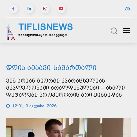
ᲥᲐ
TIFLISNEWS
საინფორმაციო სააგენტო
ᲓᲦᲘᲡ ᲐᲛᲑᲐᲕᲘ
ᲡᲐᲛᲐᲠᲗᲐᲚᲘ
ᲕᲘᲜ ᲐᲠᲘᲐᲜ ᲒᲘᲝᲠᲒᲘ ᲙᲕᲐᲠᲐᲪᲮᲔᲚᲘᲐᲡ
ᲛᲙᲕᲚᲔᲚᲝᲑᲐᲨᲘ ᲑᲠᲐᲚᲓᲔᲑᲣᲚᲔᲑᲘ – ᲐᲮᲐᲚᲘ
ᲓᲔᲢᲐᲚᲔᲑᲘ ᲞᲠᲝᲙᲣᲠᲝᲠᲘᲡ ᲑᲠᲘᲤᲘᲜᲒᲘᲓᲐᲜ
12:01, 9 ივლისი, 2026