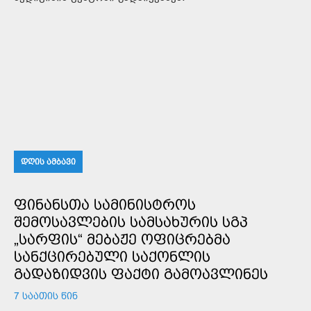
ᲓᲦᲘᲡ ᲐᲛᲑᲐᲕᲘ
ᲤᲘᲜᲐᲜᲡᲗᲐ ᲡᲐᲛᲘᲜᲘᲡᲢᲠᲝᲡ
ᲨᲔᲛᲝᲡᲐᲕᲚᲔᲑᲘᲡ ᲡᲐᲛᲡᲐᲮᲣᲠᲘᲡ ᲡᲒᲞ
„ᲡᲐᲠᲤᲘᲡ“ ᲛᲔᲑᲐᲟᲔ ᲝᲤᲘᲪᲠᲔᲑᲛᲐ
ᲡᲐᲜᲥᲪᲘᲠᲔᲑᲣᲚᲘ ᲡᲐᲥᲝᲜᲚᲘᲡ
ᲒᲐᲓᲐᲖᲘᲓᲕᲘᲡ ᲤᲐᲥᲢᲘ ᲒᲐᲛᲝᲐᲕᲚᲘᲜᲔᲡ
7 ᲡᲐᲐᲗᲘᲡ ᲬᲘᲜ