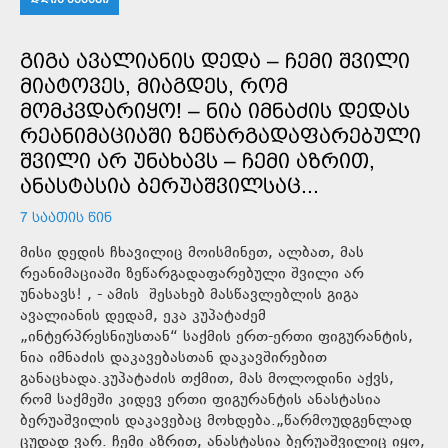
ᲒᲘᲒᲐ ᲐᲕᲐᲚᲘᲐᲜᲘᲡ ᲓᲔᲓᲐ – ᲩᲔᲛᲘ ᲨᲕᲘᲚᲘ
ᲛᲘᲐᲢᲝᲕᲔᲡ, ᲛᲘᲐᲒᲓᲔᲡ, ᲠᲝᲛ
ᲛᲝᲛᲙᲕᲓᲐᲠᲘᲧᲝ! – ᲜᲘᲐ ᲘᲛᲜᲐᲫᲘᲡ ᲓᲔᲓᲐᲡ
ᲠᲔᲐᲜᲘᲛᲐᲪᲘᲐᲨᲘ ᲖᲔᲬᲐᲠᲒᲐᲓᲐᲤᲐᲠᲔᲑᲣᲚᲘ
ᲨᲕᲘᲚᲘ ᲐᲠ ᲣᲜᲐᲮᲐᲕᲡ – ᲩᲔᲛᲘ ᲐᲖᲠᲘᲗ,
ᲐᲜᲐᲡᲢᲐᲡᲘᲐ ᲑᲔᲠᲣᲐᲨᲕᲘᲚᲡᲐᲪ...
7 ᲡᲐᲐᲗᲘᲡ ᲬᲘᲜ
მისი დედის ჩხავილიც მოისმინეთ, ალბათ, მას
რეანიმაციაში ზეწარგადაფარებული შვილი არ
უნახავს! , - ამის შესახებ მასწავლებლის გიგა
ავალიანის დედამ, ეკა კუპატაძემ
„ინტერპრესნიუსთან“ საქმის ერთ-ერთი ფიგურანტის,
ნია იმნაძის დაკავებასთან დაკავშირებით
განაცხადა.კუპატაძის თქმით, მას მოლოდინი აქვს,
რომ საქმეში კიდევ ერთი ფიგურანტის ანასტასია
ბერუაშვილის დაკავებაც მოხდება.„წარმოუდგენლად
ცუდად ვარ. ჩემი აზრით, ანასტასია ბერუაშვილიც იყო,