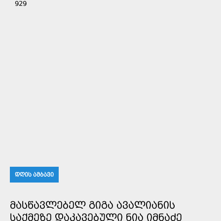
929
ᲓᲦᲘᲡ ᲐᲛᲑᲐᲕᲘ
ᲛᲐᲡᲬᲐᲕᲚᲔᲑᲔᲚ ᲒᲘᲒᲐ ᲐᲕᲐᲚᲘᲐᲜᲘᲡ
ᲡᲐᲥᲛᲔᲖᲔ ᲓᲐᲙᲐᲕᲔᲑᲣᲚᲘ ᲜᲘᲐ ᲘᲛᲜᲐᲫᲔ