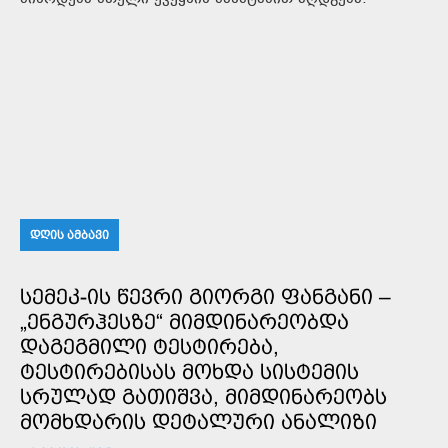
ᲓᲦᲘᲡ ᲐᲛᲑᲐᲕᲘ
ᲡᲔᲛᲔᲙ-ᲘᲡ ᲬᲔᲕᲠᲘ ᲒᲘᲝᲠᲒᲘ ᲤᲐᲜᲒᲐᲜᲘ –
„ᲔᲜᲒᲣᲠᲰᲔᲡᲖᲔ“ ᲛᲘᲛᲓᲘᲜᲐᲠᲔᲝᲑᲓᲐ
ᲓᲐᲒᲔᲒᲛᲘᲚᲘ ᲢᲔᲡᲢᲘᲠᲔᲑᲐ,
ᲢᲔᲡᲢᲘᲠᲔᲑᲘᲡᲐᲡ ᲛᲝᲮᲓᲐ ᲡᲘᲡᲢᲔᲛᲘᲡ
ᲡᲠᲣᲚᲐᲓ ᲒᲐᲗᲘᲨᲕᲐ, ᲛᲘᲛᲓᲘᲜᲐᲠᲔᲝᲑᲡ
ᲛᲝᲛᲮᲓᲐᲠᲘᲡ ᲓᲔᲢᲐᲚᲣᲠᲘ ᲐᲜᲐᲚᲘᲖᲘ