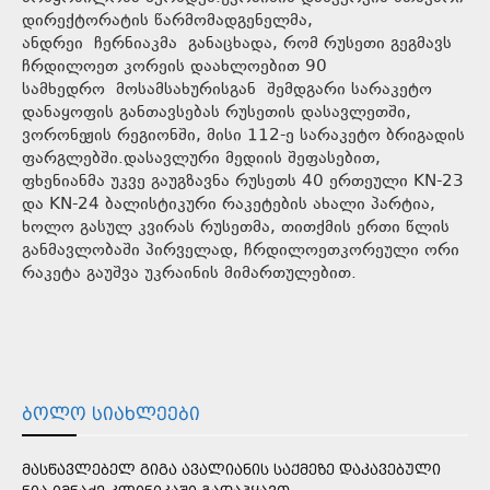
დირექტორატის წარმომადგენელმა,
ანდრეი ჩერნიაკმა განაცხადა, რომ რუსეთი გეგმავს
ჩრდილოეთ კორეის დაახლოებით 90
სამხედრო მოსამსახურისგან შემდგარი სარაკეტო
დანაყოფის განთავსებას რუსეთის დასავლეთში,
ვორონეჟის რეგიონში, მისი 112-ე სარაკეტო ბრიგადის
ფარგლებში.დასავლური მედიის შეფასებით,
ფხენიანმა უკვე გაუგზავნა რუსეთს 40 ერთეული KN-23
და KN-24 ბალისტიკური რაკეტების ახალი პარტია,
ხოლო გასულ კვირას რუსეთმა, თითქმის ერთი წლის
განმავლობაში პირველად, ჩრდილოეთკორეული ორი
რაკეტა გაუშვა უკრაინის მიმართულებით.
ᲑᲝᲚᲝ ᲡᲘᲐᲮᲚᲔᲔᲑᲘ
ᲛᲐᲡᲬᲐᲕᲚᲔᲑᲔᲚ ᲒᲘᲒᲐ ᲐᲕᲐᲚᲘᲐᲜᲘᲡ ᲡᲐᲥᲛᲔᲖᲔ ᲓᲐᲙᲐᲕᲔᲑᲣᲚᲘ