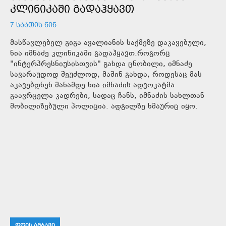
ᲙᲚᲘᲜᲘᲙᲐᲨᲘ ᲒᲐᲓᲐᲰᲧᲐᲕᲗ
7 ᲡᲐᲐᲗᲘᲡ ᲬᲘᲜ
მასწავლებელ გიგა ავალიანის საქმეზე დაკავებული,
ნია იმნაძე კლინიკაში გადაჰყავთ.როგორც
"ინტერპრესნიუსისთვის" გახდა ცნობილი, იმნაძე
სავარაუდოდ შეუძლოდ, მაშინ გახდა, როდესაც მას
აკავებდნენ.მანამდე ნია იმნაძის ადვოკატმა
გაავრცელა კადრები, სადაც ჩანს, იმნაძის სახლთან
მობილიზებული პოლიცია. ადგილზე ხმაურიც იყო.
ᲓᲦᲘᲡ ᲐᲛᲑᲐᲕᲘ