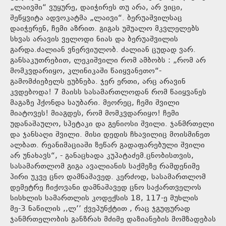
„ლაივში“ ვუყურე, დაიჭირეს თუ არა, არ ვიცი,
შეწყვიტა ადვოკატმა „ლაივი“. ბერუაშვილსაც
დაიჭერენ, ჩემი აზრით. გიგას უშუალო მკვლელებს
სხვას არავის ველოდი ნიას და ბერუაშვილის
გარდა.ძალიან ვნერვიულობ. ძალიან ცუდად ვარ.
განსაკუთრებით, ლეკიშვილი რომ ამბობს : „რომ არ
მომკვდარიყო, კლინიკაში წაიყვანეთო“-
გამომძიებელს ეუბნება. ჯერ ერთი, არც არავინ
კვდებოდა! 7 მაისს სასამართლოდან რომ წაიყვანეს
მაგაზე ჰქონდა საუბარი. მეორეც, ჩემი შვილი
მიატოვეს! მიაგდეს, რომ მომკვდარიყო! ჩემი
უდანაშაულო, სპეტაკი და გენიოსი შვილი. ჯანმრთელი
და ჯანსაღი შვილი. მისი დედის ჩხავილიც მოისმინეთ
ალბათ. რეანიმაციაში ზეწარ გადაფარებული შვილი
არ უნახავს“, - განაცხადა კუპატაძემ.ცნობისთვის,
სასამართლომ გიგა ავალიანის საქმეზე რამდენიმე
პირი უკვე ცნო დამნაშავედ. კერძოდ, სასამართლომ
დემეტრე ჩიქოვანი დამნაშავედ ცნო საქართველოს
სისხლის სამართლის კოდექსის 18, 117-ე მუხლის
მე-3 ნაწილის ,,ლ’’ ქვეპუნქტით , რაც ჯგუფურად
ჯანმრთელობის განზრახ მძიმე დაზიანების მომზადებას