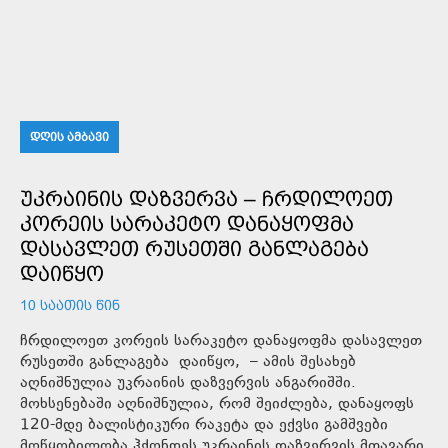
ᲓᲦᲘᲡ ᲐᲛᲑᲐᲕᲘ
ᲣᲙᲠᲐᲘᲜᲘᲡ ᲓᲐᲖᲕᲔᲠᲕᲐ – ᲩᲠᲓᲘᲚᲝᲔᲗ
ᲙᲝᲠᲔᲘᲡ ᲡᲐᲠᲐᲙᲔᲢᲝ ᲓᲐᲜᲐᲧᲝᲤᲛᲐ
ᲓᲐᲡᲐᲕᲚᲔᲗ ᲠᲣᲡᲔᲗᲨᲘ ᲒᲐᲜᲚᲐᲒᲔᲑᲐ
ᲓᲐᲘᲬᲧᲝ
10 ᲡᲐᲐᲗᲘᲡ ᲬᲘᲜ
ჩრდილოეთ კორეის სარაკეტო დანაყოფმა დასავლეთ
რუსეთში განლაგება დაიწყო, – ამის შესახებ
აღნიშნულია უკრაინის დაზვერვის ანგარიშში.
მოხსენებაში აღნიშნულია, რომ შეიძლება, დანაყოფს
120-მდე ბალისტიკური რაკეტა და ექვსი გამშვები
მოწყობილობა ჰქონდეს.უკრაინის დაზვერვის მთავარი