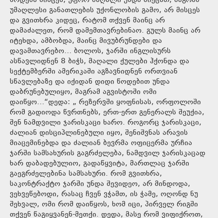
წოდება მისცეს, უფრო მაღალი უნდა მიეცათ, მაგრამ
უმაღლესი განათლების უქონლობის გამო, არ მისცეს
და გვითხრა კიდეც, რატომ თქვენ მაინც არ
დამაძალეთ, რომ დამემთავრებინაო. გულს მაინც არ
იტეხდა, ამბობდა, მაინც მივუბრუნდები და
დავამთავრებო… ბოლოს, ჯარში ინგლისურს
ასწავლიდნენ 8 ბიჭს, მაღალი ქულები ჰქონდა და
სექტემბერში ამერიკაში აგზავნიდნენ ორთვიან
სწავლებაზე და იქიდან დიდი წოდებით უნდა
დაბრუნებულიყო, მაგრამ აგვისტოში ომი
დაიწყო…“დედა: „ რეზერვში ყოფნისას, ორფოლოში
რომ გადიოდა წვრთნებს, ერთ-ერთ გენერალს შეუქია,
შენ ნამდვილი ჯარისკაცი ხარო. როგორც ჯარისკაცი,
ძალიან დისციპლინებული იყო, შენიშვნას არავის
მიაცემინებდა და ძალიან ბევრმა ოფიცერმა ურჩია
ჯარში სამსახურის გაგრძელება, ნამდვილ ჯარისკაცად
ხარ დაბადებულიო, გადაწყვიტა, მართლაც ჯარში
გაეგრძელებინა სამსახური. რომ გვითხრა,
საკონტრაქტო ჯარში უნდა შევიდეო, არ მინდოდა,
ვეხვეწებოდი, რასაც ჩვენ ვჭამთ, ის ჭამე, ოღონდ ნუ
შეხვალ, ომი რომ დაიწყოს, ხომ იცი, პირველ რიგში
თქვენ წაგიყვანენ-მეთქი. დედა, მასე რომ ვიფიქროთ,