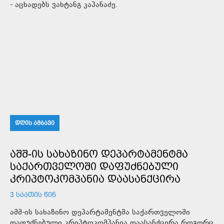
- აცხადებს ვახტანგ კაპანაძე.
ᲓᲦᲘᲡ ᲐᲛᲑᲐᲕᲘ
ᲐᲨᲨ-ᲘᲡ ᲡᲐᲮᲐᲖᲘᲜᲝ ᲓᲔᲞᲐᲠᲢᲐᲛᲔᲜᲢᲛᲐ
ᲡᲐᲥᲐᲠᲗᲕᲔᲚᲝᲨᲘ ᲓᲐᲤᲣᲫᲜᲔᲑᲣᲚᲘ
ᲙᲠᲘᲞᲢᲝᲙᲝᲛᲞᲐᲜᲘᲐ ᲓᲐᲐᲡᲐᲜᲥᲪᲘᲠᲐ
3 ᲡᲐᲐᲗᲘᲡ ᲬᲘᲜ
აშშ-ის სახაზინო დეპარტამენტმა საქართველოში
დაფუძნებული კრიპტოკომპანია დაასანქცირა.როგორც