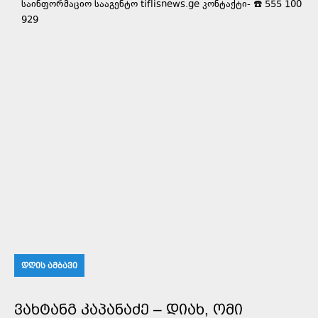
საინფორმაციო სააგენტო tiflisnews.ge კონტაქტი- ☎️ 555 100
929
ᲓᲦᲘᲡ ᲐᲛᲑᲐᲕᲘ
ᲕᲐᲮᲢᲐᲜᲒ ᲙᲐᲞᲐᲜᲐᲫᲔ – ᲓᲘᲐᲮ, ᲝᲛᲘ