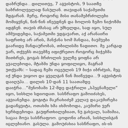
დაბრუნდა…დილითვე, 7 აგვისტოს, 9 საათზე
საბრძოლველად წასულან. თავიდან საქაშეთში
მდგარან. მერე, როგორც მისი თანამებრძოლები
მომიყვნენ, წინ-წინ იწევდნენ და ბოლოს ზემო ნიქოზში
იდგნენ. თავის ძმასაც არ უმხელდა, სად იყო, სულ
ამშვიდებდა, საქაშეთში ვდგავართ, აქ არანაირი
საფრთხე არ არის, მანქანა ხომ მანდაა, ბავშვები
გაარიდე მანდაურობას, თბილისში წადითო. მე კარგად
ვარ, თქვენს თავებზე იფიქრეთო.როგორც ბიჭებმა
მითხრეს, გოგას ბრძოლის ველზე ყოფნა არ
ევალებოდა, შტაბში უნდა ყოფილიყო, მაგრამ
უთქვამს: – სადაც ჩემი ოცეულის 19 ბიჭი იბრძვის, მეც
იქ უნდა ვიყოო და ყველგან წინ მიიწევდა…9 აგვისტოს
დაიღუპა… დილის 10-დან 11 საათამდე
დაიჭრა…“შენობაში 12-მდე დაჭრილი „სპეცნაზელი“
იყო, სისხლი სდიოდათ. სასწრაფო გამოიძახეს,
აგვიანებდა. გოგიტა მაკრახიძემ კვლავ დაკავშირება
გადაწყვიტა, ოთახში ხმა იხშობოდა, კავშირი ვერ
ხერხდებოდა. გაუფრთხილებიათ, ნუ გახვალ, საშიშია,
საცაა მოვა სასწრაფოო. ცოდონი არიან, სისხლისგან
იცლებიანო. გასულა. გამოუძახია სასწრაფო, ის-ის