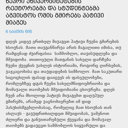
ᲬᲔᲕᲠᲘ ᲣᲜᲘᲕᲔᲠᲡᲘᲢᲔᲢᲔᲑᲘᲡ
ᲠᲔᲥᲢᲝᲠᲔᲑᲛᲐ ᲓᲐ ᲡᲢᲣᲓᲔᲜᲢᲔᲑᲛᲐ
ᲐᲒᲕᲘᲡᲢᲝᲡ ᲝᲛᲘᲡ ᲒᲛᲘᲠᲔᲑᲡ ᲞᲐᲢᲘᲕᲘ
ᲛᲘᲐᲒᲔᲡ
6 ᲡᲐᲐᲗᲘᲡ ᲬᲘᲜ
დღეს კიდევ ერთხელ მივაგეთ პატივი ჩვენი გმირების
ხსოვნას. მათი თავგანწირვა არის მაგალითი იმისა, თუ
რამდენად ძვირფასია სამშობლო, თავისუფლება და
მშვიდობა. თითოეული მათგანის სახელი დარჩება
ჩვენი ქვეყნის უახლეს ისტორიაში, როგორც ღირსების,
ვაჟკაცობისა და თავდადების სიმბოლო. მათ საკუთარი
სიცოცხლის ფასად დაიცვეს ის ფასეულობები,
რომლებზეც დგას ჩვენი სახელმწიფოებრიობა და
მომავალი თაობების მშვიდობიანი ცხოვრება. დღეს
ჩვენ არა მხოლოდ პატივს მივაგებთ დაღუპულ
გმირებს, არამედ ვაცნობიერებთ იმ დიდ
პასუხისმგებლობასაც, რომელიც მათ ხსოვნას თან
ახლავს - გავუფრთხილდეთ მშვიდობას, ვაშენოთ
ძლიერი და განვითარებული ქვეყანა და მომავალ
თაობებს გადავცეთ სამშობლოს სიყვარული და