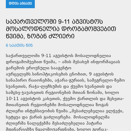
ᲓᲦᲘᲡ ᲐᲛᲑᲐᲕᲘ
ᲡᲐᲥᲐᲠᲗᲕᲔᲚᲝᲨᲘ 9-11 ᲐᲒᲕᲘᲡᲢᲝᲡ
ᲛᲝᲡᲐᲚᲝᲓᲜᲔᲚᲘᲐ ᲓᲠᲝᲒᲐᲛᲝᲨᲕᲔᲑᲘᲗ
ᲬᲕᲘᲛᲐ, ᲖᲝᲒᲐᲜ ᲫᲚᲘᲔᲠᲘ
6 ᲡᲐᲐᲗᲘᲡ ᲬᲘᲜ
საქართველოში 9-11 აგვისტოს მოსალოდნელია
დროგამოშვებით წვიმა, – ამის შესახებ ინფორმაციას
გარემოს ეროვნული სააგენტო
ავრცელებს.სინოპტიკოსების ცნობით, 9 აგვისტოს
სანაპირო რაიონებში, აჭარა-გურიის, სამეგრელო-ზემო
სვანეთის, რაჭა-ლეჩხუმის და ქვემო სვანეთის და
სამცხე-ჯავახეთის რეგიონების მთიან ზონაში, ხოლო
10-11 აგვისტოს კახეთის, ქვემო ქართლის და მცხეთა-
მთიანეთის რეგიონებში მოსალოდნელია ზოგან
ძლიერი ინტენსივობის წვიმა.„შესაძლებელია ელჭექი,
სეტყვა და ქარის გაძლიერება. მოსალოდნელმა
ძლიერმა ნალექებმა შესაძლებელია პატარა
მდინარეებზე წყალმოვარდნები, ხოლო გორაკ-