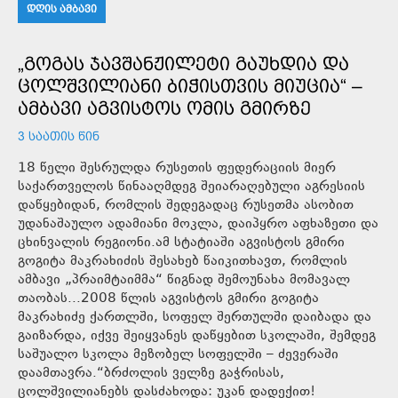
ᲓᲦᲘᲡ ᲐᲛᲑᲐᲕᲘ
„ᲒᲝᲒᲐᲡ ᲯᲐᲕᲨᲐᲜᲟᲘᲚᲔᲢᲘ ᲒᲐᲣᲮᲓᲘᲐ ᲓᲐ
ᲪᲝᲚᲨᲕᲘᲚᲘᲐᲜᲘ ᲑᲘᲭᲘᲡᲗᲕᲘᲡ ᲛᲘᲣᲪᲘᲐ“ –
ᲐᲛᲑᲐᲕᲘ ᲐᲒᲕᲘᲡᲢᲝᲡ ᲝᲛᲘᲡ ᲒᲛᲘᲠᲖᲔ
3 ᲡᲐᲐᲗᲘᲡ ᲬᲘᲜ
18 წელი შესრულდა რუსეთის ფედერაციის მიერ
საქართველოს წინააღმდეგ შეიარაღებული აგრესიის
დაწყებიდან, რომლის შედეგადაც რუსეთმა ასობით
უდანაშაულო ადამიანი მოკლა, დაიპყრო აფხაზეთი და
ცხინვალის რეგიონი.ამ სტატიაში აგვისტოს გმირი
გოგიტა მაკრახიძის შესახებ წაიკითხავთ, რომლის
ამბავი „პრაიმტაიმმა“ წიგნად შემოუნახა მომავალ
თაობას...2008 წლის აგვისტოს გმირი გოგიტა
მაკრახიძე ქართლში, სოფელ შერთულში დაიბადა და
გაიზარდა, იქვე შეიყვანეს დაწყებით სკოლაში, შემდეგ
საშუალო სკოლა მეზობელ სოფელში – ძევერაში
დაამთავრა.“ბრძოლის ველზე გაჭრისას,
ცოლშვილიანებს დასძახოდა: უკან დადექით!