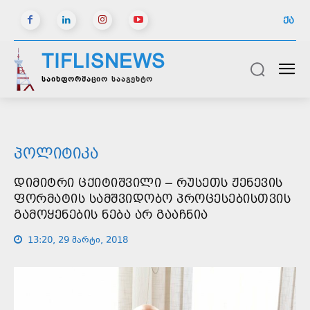
ᲥᲐ
TIFLISNEWS
საინფორმაციო სააგენტო
ᲞᲝᲚᲘᲢᲘᲙᲐ
ᲓᲘᲛᲘᲢᲠᲘ ᲪᲥᲘᲢᲘᲨᲕᲘᲚᲘ – ᲠᲣᲡᲔᲗᲡ ᲟᲔᲜᲔᲕᲘᲡ
ᲤᲝᲠᲛᲐᲢᲘᲡ ᲡᲐᲛᲨᲕᲘᲓᲝᲑᲝ ᲞᲠᲝᲪᲔᲡᲔᲑᲘᲡᲗᲕᲘᲡ
ᲒᲐᲛᲝᲧᲔᲜᲔᲑᲘᲡ ᲜᲔᲑᲐ ᲐᲠ ᲒᲐᲐᲩᲜᲘᲐ
13:20, 29 მარტი, 2018