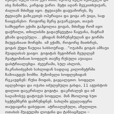
მეთქი, ხელი რომ ვერ აწია, მეორე ხელი შეაშველა და
ისე მანიშნა, კარგად ვარო. მეტი აღარ შევკითხვივარ,
ძალიან მძიმედ იყო. ტყვიავში დაგვაშორეს, მე
ტყვიავში გამიკეთეს ოპერაცია და გოგა არ ვიცი, სად
წაიყვანესო. როგორც მერე გავარკვიეთ, თავის
სამხედრო ექიმი გაჰყოლია გოგას, მძიმედ რომ იყო
დაჭრილი, თბილისში გადაუწყვეტია წაყვანა, მაგრამ
გზაში დაღუპულა… გზიდან მიბრუნებულან და გორში
მიუყვანიათ მორგში. იმ ექიმს, როგორც მითხრეს,
გოგას ქუდი წაუღია სახსოვრად…“ოჯახმა გოგას ამბავი
შუადღისას გაიგო. გოგიტას მეგობრის მეუღლემ
შეატყობინათ.სოფელს თავზე რუსული ავიაცია
დასტრიალებდა. ძევერაში, სულ ახლოს,
მაკრახიძეების სახლიდან სადღაც კილომეტრში
ჩამოაგდეს ბომბი. მეზობელი სოფლებიდან
რეკავდნენ: რუსი მოდის, გაეცალეთო. სოფელი
იცლებოდა და ოჯახი იძულებული გახდა, 11 აგვისტოს
დილით დაეკრძალა გოგიტა. დაკრძალეს და იმ
საღამოსვე დატოვეს სოფელი. შინ მხოლოდ ხუთ
სექტემბერს დაბრუნდნენ. სახლში ყველაფერი
თავდაყირა დახვდათ. ატრიალებული, აზელილი.
ოთახის შუაგულში ლოგინი და ტანსაცმელი –