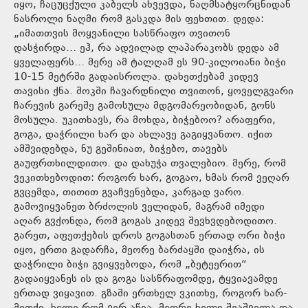
იყო, ჩაცუცქული კაბელს ახვევდა, ნაღმსატყორცნიდან
ნასროლი ნაღმი რომ გასკდა მის ფეხთით. დედა:
„იმათთვის მოყვანილი სასწრაფო თვითონ
დასჭირდა… ეჰ, რა ადვილად ლაპარაკობს დედა ამ
ყველაფერს… მერე ამ ტალღამ ეს 90-კილოიანი ბიჭი
10-15 მეტრში გადაისროლა. დახეთქებამ კიდევ
თავისი ქნა. შოკში ჩავარდნილი თვითონ, ყოველგვარი
ჩარევის გარეშე გამოსულა მდგომარეობიდან, გონს
მოსულა. უკითხავს, რა მოხდა, ბიჭებოო? არაფერი,
გოგა, დაჭრილი ხარ და ახლავე გაგიყვანთო. იქით
ამშვიდებდა, ნუ გეშინიათ, ბიჭებო, თავებს
გაუფრთხილდითო. და დახუჭა თვალებიო. მერე, რომ
ვეკითხებოდით: როგორ ხარ, გოგაო, ხმას რომ ვეღარ
გვცემდა, თითით გვაჩვენებდა, კარგად ვარო.
გამოვიყვანეთ ბრძოლის ველიდან, მაგრამ იმედი
აღარ გვქონდა, რომ გოგას კიდევ შევხვდებოდითო.
გარეთ, აფეთქების დროს გოგასთან ერთად ორი ბიჭი
იყო, ერთი გადარჩა, მეორე ბარძაყში დაიჭრა, ის
დაჭრილი ბიჭი გვიყვებოდა, რომ „ბეტეერით“
გადაიყვანეს ის და გოგა სასწრაფომდე, ტყვიავამდე
ერთად ვიყავით. გზაში ერთხელ ვკითხე, როგორ ხარ-