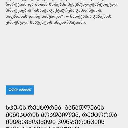
ბორცვიან და მთიან ზონებში მეწყრულ-ღვარცოფული
პროცესების ჩასახვა-გაქტიურება გამოიწვიოს.
საფრთხის დონე საშუალო“, – ნათქვამია გარემოს
ეროვნული სააგენტოს ინფორმაციაში.
ᲓᲦᲘᲡ ᲐᲛᲑᲐᲕᲘ
ᲡᲢᲣ-ᲘᲡ ᲠᲔᲥᲢᲝᲠᲛᲐ, ᲒᲐᲜᲐᲗᲚᲔᲑᲘᲡ
ᲛᲘᲜᲘᲡᲢᲠᲘᲡ ᲛᲝᲐᲓᲒᲘᲚᲔᲛ, ᲠᲔᲥᲢᲝᲠᲗᲐ
ᲛᲣᲓᲛᲘᲕᲛᲝᲥᲛᲔᲓᲘ ᲙᲝᲜᲤᲔᲠᲔᲜᲪᲘᲘᲡ