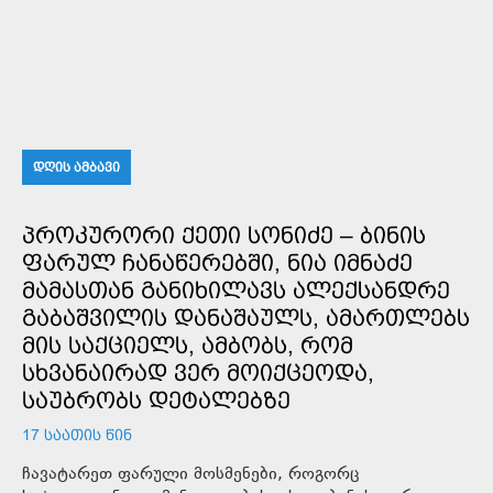
ᲓᲦᲘᲡ ᲐᲛᲑᲐᲕᲘ
ᲞᲠᲝᲙᲣᲠᲝᲠᲘ ᲥᲔᲗᲘ ᲡᲝᲜᲘᲫᲔ – ᲑᲘᲜᲘᲡ
ᲤᲐᲠᲣᲚ ᲩᲐᲜᲐᲬᲔᲠᲔᲑᲨᲘ, ᲜᲘᲐ ᲘᲛᲜᲐᲫᲔ
ᲛᲐᲛᲐᲡᲗᲐᲜ ᲒᲐᲜᲘᲮᲘᲚᲐᲕᲡ ᲐᲚᲔᲥᲡᲐᲜᲓᲠᲔ
ᲒᲐᲑᲐᲨᲕᲘᲚᲘᲡ ᲓᲐᲜᲐᲨᲐᲣᲚᲡ, ᲐᲛᲐᲠᲗᲚᲔᲑᲡ
ᲛᲘᲡ ᲡᲐᲥᲪᲘᲔᲚᲡ, ᲐᲛᲑᲝᲑᲡ, ᲠᲝᲛ
ᲡᲮᲕᲐᲜᲐᲘᲠᲐᲓ ᲕᲔᲠ ᲛᲝᲘᲥᲪᲔᲝᲓᲐ,
ᲡᲐᲣᲑᲠᲝᲑᲡ ᲓᲔᲢᲐᲚᲔᲑᲖᲔ
17 ᲡᲐᲐᲗᲘᲡ ᲬᲘᲜ
ჩავატარეთ ფარული მოსმენები, როგორც