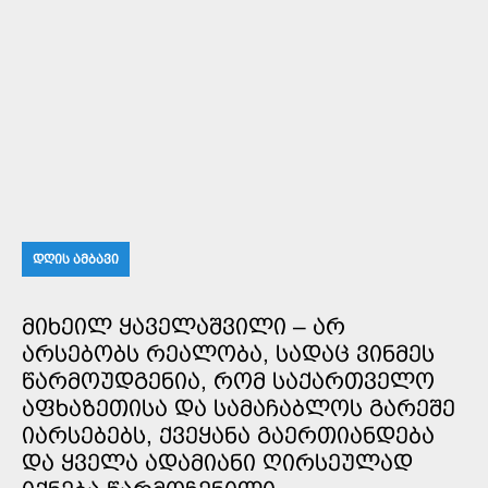
ᲓᲦᲘᲡ ᲐᲛᲑᲐᲕᲘ
ᲛᲘᲮᲔᲘᲚ ᲧᲐᲕᲔᲚᲐᲨᲕᲘᲚᲘ – ᲐᲠ
ᲐᲠᲡᲔᲑᲝᲑᲡ ᲠᲔᲐᲚᲝᲑᲐ, ᲡᲐᲓᲐᲪ ᲕᲘᲜᲛᲔᲡ
ᲬᲐᲠᲛᲝᲣᲓᲒᲔᲜᲘᲐ, ᲠᲝᲛ ᲡᲐᲥᲐᲠᲗᲕᲔᲚᲝ
ᲐᲤᲮᲐᲖᲔᲗᲘᲡᲐ ᲓᲐ ᲡᲐᲛᲐᲩᲐᲑᲚᲝᲡ ᲒᲐᲠᲔᲨᲔ
ᲘᲐᲠᲡᲔᲑᲔᲑᲡ, ᲥᲕᲔᲧᲐᲜᲐ ᲒᲐᲔᲠᲗᲘᲐᲜᲓᲔᲑᲐ
ᲓᲐ ᲧᲕᲔᲚᲐ ᲐᲓᲐᲛᲘᲐᲜᲘ ᲦᲘᲠᲡᲔᲣᲚᲐᲓ