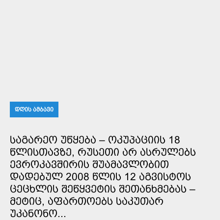
ᲓᲦᲘᲡ ᲐᲛᲑᲐᲕᲘ
ᲡᲐᲒᲐᲠᲔᲝ ᲣᲬᲧᲔᲑᲐ – ᲝᲙᲣᲞᲐᲪᲘᲘᲡ 18
ᲬᲚᲘᲡᲗᲐᲕᲖᲔ, ᲠᲣᲡᲔᲗᲘ ᲐᲠ ᲐᲡᲠᲣᲚᲔᲑᲡ
ᲔᲕᲠᲝᲙᲐᲕᲨᲘᲠᲘᲡ ᲨᲣᲐᲛᲐᲕᲚᲝᲑᲘᲗ
ᲓᲐᲓᲔᲑᲣᲚ 2008 ᲬᲚᲘᲡ 12 ᲐᲒᲕᲘᲡᲢᲝᲡ
ᲪᲔᲪᲮᲚᲘᲡ ᲨᲔᲬᲧᲕᲔᲢᲘᲡ ᲨᲔᲗᲐᲜᲮᲛᲔᲑᲐᲡ –
ᲛᲔᲢᲘᲪ, ᲐᲤᲐᲠᲗᲝᲔᲑᲡ ᲡᲐᲙᲣᲗᲐᲠ
ᲣᲙᲐᲜᲝᲜᲝ...