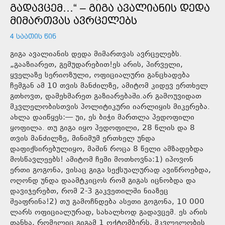
ᲒᲐᲓᲐᲕᲪᲔᲛ…“ – ᲒᲘᲒᲐ ᲐᲕᲐᲚᲘᲐᲜᲘᲡ ᲓᲔᲓᲐ
ᲛᲘᲛᲐᲠᲗᲕᲐᲡ ᲐᲕᲠᲪᲔᲚᲔᲑᲡ
4 ᲡᲐᲐᲗᲘᲡ ᲬᲘᲜ
გიგა ავალიანის დედა მიმართვას ავრცელებს.
„გააზიარეთ, გემუდარებით!ეს არის, პირველი,
ყველაზე სერიოზული, ოფიციალური განცხადება
ჩემგან ამ 10 თვის მანძილზე, ამიტომ კიდევ ერთხელ
გთხოვთ, დამეხმარეთ გაზიარებაში.არ გამოუვიდათ
მკვლელობისთვის პოლიტიკური იარლიყის მიკერება.
ახლა დაიწყეს:— უი, ეს ბიჭი მართლა პედოფილი
ყოფილა. თუ გიგა იყო პედოფილი, 28 წლის და 8
თვის მანძილზე, მინიმუმ ერთხელ უნდა
დაფიქსირებულიყო, მაშინ როცა 8 წელი ამზადებდა
მოსწავლეებს! ამიტომ ჩემი მოთხოვნა:1) იპოვონ
ერთი გოგონა, ვისაც გიგა სექსუალურად ავიწროებდა,
ოღონდ უნდა დაამტკიცოს რომ გიგას იცნობდა და
დავიჯერებთ, რომ 2-3 გაკვეთილში ნიაზეც
შეაფრინა!2) თუ გამოჩნდება ასეთი გოგონა, 10 000
ლარს ოფიციალურად, სახალხოდ გადავცემ. ეს არის
თანხა, რომელიც გიგამ 1 ოქტომბერს, მკვლელობის