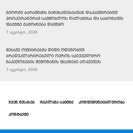
ᲒᲘᲝᲠᲒᲘ ᲑᲐᲠᲐᲛᲘᲫᲘᲡ ᲒᲐᲜᲪᲮᲐᲓᲔᲑᲐᲡᲗᲐᲜ ᲓᲐᲙᲐᲕᲨᲘᲠᲔᲑᲘᲗ
ᲞᲠᲝᲙᲣᲠᲐᲢᲣᲠᲐᲛ ᲡᲐᲛᲨᲝᲑᲚᲝᲡ ᲦᲐᲚᲐᲢᲘᲡᲐ ᲓᲐ ᲡᲐᲑᲝᲢᲐᲟᲘᲡ
ᲤᲐᲥᲢᲖᲔ ᲒᲐᲛᲝᲫᲘᲔᲑᲐ ᲓᲐᲘᲬᲧᲝ
7 აგვისტო, 2026
ᲛᲔᲑᲐᲟᲔ ᲝᲤᲘᲪᲠᲔᲑᲛᲐ ᲓᲘᲓᲘ ᲝᲓᲔᲜᲝᲑᲘᲗ
ᲐᲠᲐᲓᲔᲙᲚᲐᲠᲘᲠᲔᲑᲣᲚᲘ ᲝᲥᲠᲝᲡ ᲡᲐᲘᲣᲕᲔᲚᲘᲠᲝ
ᲜᲐᲙᲔᲗᲝᲑᲔᲑᲘᲡ ᲨᲔᲛᲝᲢᲐᲜᲘᲡ ᲤᲐᲥᲢᲔᲑᲘ ᲐᲦᲙᲕᲔᲗᲔᲡ
7 აგვისტო, 2026
ᲩᲕᲔᲜ ᲨᲔᲡᲐᲮᲔᲑ
ᲠᲔᲙᲚᲐᲛᲐ ᲡᲐᲘᲢᲖᲔ
ᲙᲝᲜᲤᲘᲓᲔᲜᲪᲘᲐᲚᲣᲠᲝᲑᲐ
ᲙᲝᲜᲢᲐᲥᲢᲘ