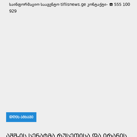
საინფორმაციო სააგენტო tiflisnews.ge კონტაქტი- ☎️ 555 100
929
ᲓᲦᲘᲡ ᲐᲛᲑᲐᲕᲘ
ᲐᲨᲨ-ᲘᲡ ᲡᲔᲜᲐᲢᲛᲐ ᲠᲣᲡᲔᲗᲘᲡᲐ ᲓᲐ ᲘᲠᲐᲜᲘᲡ