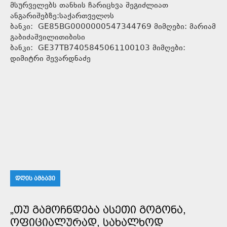
მსურველებს თანხის ჩარიცხვა შეგიძლიათ
ანგარიშებზე:საქართველოს
ბანკი: GE85BG0000000547344769 მიმღები: მარიამ
გაბიძაშვილითიბისი
ბანკი: GE37TB7405845061100103 მიმღები:
დიმიტრი შევარდნაძე
ᲓᲦᲘᲡ ᲐᲛᲑᲐᲕᲘ
„ᲗᲣ ᲒᲐᲛᲝᲩᲜᲓᲔᲑᲐ ᲐᲡᲔᲗᲘ ᲒᲝᲒᲝᲜᲐ,
ᲝᲤᲘᲪᲘᲐᲚᲣᲠᲐᲓ, ᲡᲐᲮᲐᲚᲮᲝᲓ