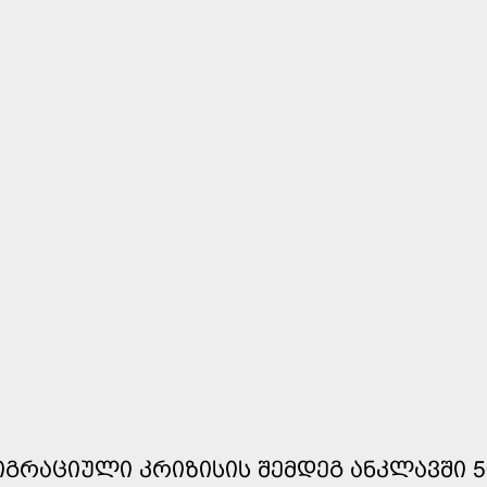
ᲘᲒᲠᲐᲪᲘᲣᲚᲘ ᲙᲠᲘᲖᲘᲡᲘᲡ ᲨᲔᲛᲓᲔᲒ ᲐᲜᲙᲚᲐᲕᲨᲘ 5