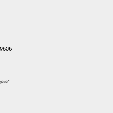
ᲓᲜᲔᲜ
უსის“