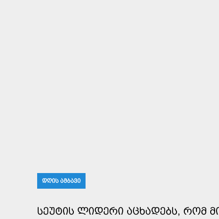
ᲓᲦᲘᲡ ᲐᲛᲑᲐᲕᲘ
ᲡᲔᲣᲢᲘᲡ ᲚᲘᲓᲔᲠᲘ ᲐᲪᲮᲐᲓᲔᲑᲡ, ᲠᲝᲛ Მ