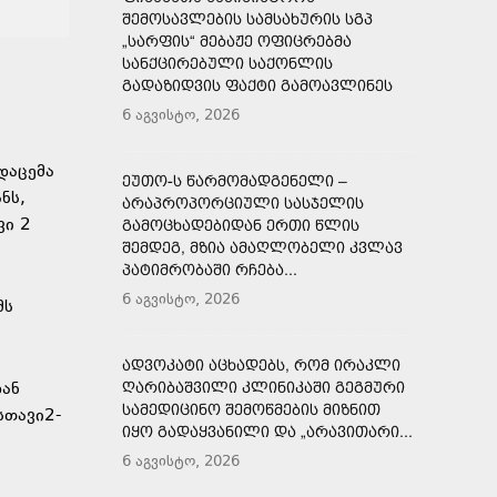
ᲨᲔᲛᲝᲡᲐᲕᲚᲔᲑᲘᲡ ᲡᲐᲛᲡᲐᲮᲣᲠᲘᲡ ᲡᲒᲞ
„ᲡᲐᲠᲤᲘᲡ“ ᲛᲔᲑᲐᲟᲔ ᲝᲤᲘᲪᲠᲔᲑᲛᲐ
ᲡᲐᲜᲥᲪᲘᲠᲔᲑᲣᲚᲘ ᲡᲐᲥᲝᲜᲚᲘᲡ
ᲒᲐᲓᲐᲖᲘᲓᲕᲘᲡ ᲤᲐᲥᲢᲘ ᲒᲐᲛᲝᲐᲕᲚᲘᲜᲔᲡ
6 აგვისტო, 2026
ადაცემა
ᲔᲣᲗᲝ-Ს ᲬᲐᲠᲛᲝᲛᲐᲓᲒᲔᲜᲔᲚᲘ –
ნს,
ᲐᲠᲐᲞᲠᲝᲞᲝᲠᲪᲘᲣᲚᲘ ᲡᲐᲡᲯᲔᲚᲘᲡ
ვი 2
ᲒᲐᲛᲝᲪᲮᲐᲓᲔᲑᲘᲓᲐᲜ ᲔᲠᲗᲘ ᲬᲚᲘᲡ
ᲨᲔᲛᲓᲔᲒ, ᲛᲖᲘᲐ ᲐᲛᲐᲦᲚᲝᲑᲔᲚᲘ ᲙᲕᲚᲐᲕ
ᲞᲐᲢᲘᲛᲠᲝᲑᲐᲨᲘ ᲠᲩᲔᲑᲐ...
6 აგვისტო, 2026
მს
ᲐᲓᲕᲝᲙᲐᲢᲘ ᲐᲪᲮᲐᲓᲔᲑᲡ, ᲠᲝᲛ ᲘᲠᲐᲙᲚᲘ
დან
ᲦᲐᲠᲘᲑᲐᲨᲕᲘᲚᲘ ᲙᲚᲘᲜᲘᲙᲐᲨᲘ ᲒᲔᲒᲛᲣᲠᲘ
ᲡᲐᲛᲔᲓᲘᲪᲘᲜᲝ ᲨᲔᲛᲝᲬᲛᲔᲑᲘᲡ ᲛᲘᲖᲜᲘᲗ
სთავი2-
ᲘᲧᲝ ᲒᲐᲓᲐᲧᲕᲐᲜᲘᲚᲘ ᲓᲐ „ᲐᲠᲐᲕᲘᲗᲐᲠᲘ...
6 აგვისტო, 2026