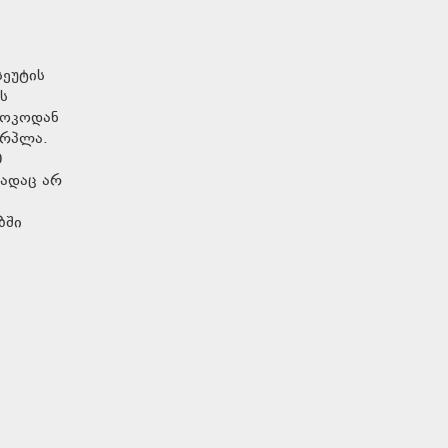
სეუტის
ს
როკოდან
ერპლა.
0
მადაც არ
ბში