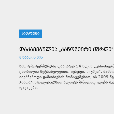
ᲡᲘᲐᲮᲚᲔᲔᲑᲘ
ᲓᲐᲙᲐᲕᲔᲑᲣᲚᲘᲐ „ᲙᲐᲜᲝᲜᲘᲔᲠᲘ ᲥᲣᲠᲓᲘ“
8 ᲡᲐᲐᲗᲘᲡ ᲬᲘᲜ
სანქტ-პეტერბურგში დააკავეს 54 წლის „კანონიე
ცნობილია მეტსახელებით: იუსუფი, „იუშკა“, შამ
იძებნებოდა.გამოძიების მონაცემებით, ის 2009 წ
გაათავისუფლეს.იუსიფ ალიევს ბრალად ედება მკ
დაკავება.