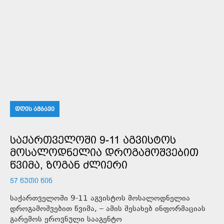
ᲓᲦᲘᲡ ᲐᲛᲑᲐᲕᲘ
ᲡᲐᲥᲐᲠᲗᲕᲔᲚᲝᲨᲘ 9-11 ᲐᲒᲕᲘᲡᲢᲝᲡ
ᲛᲝᲡᲐᲚᲝᲓᲜᲔᲚᲘᲐ ᲓᲠᲝᲒᲐᲛᲝᲨᲕᲔᲑᲘᲗ
ᲬᲕᲘᲛᲐ, ᲖᲝᲒᲐᲜ ᲫᲚᲘᲔᲠᲘ
57 ᲬᲣᲗᲘ ᲬᲘᲜ
საქართველოში 9-11 აგვისტოს მოსალოდნელია
დროგამოშვებით წვიმა, – ამის შესახებ ინფორმაციას
გარემოს ეროვნული სააგენტო