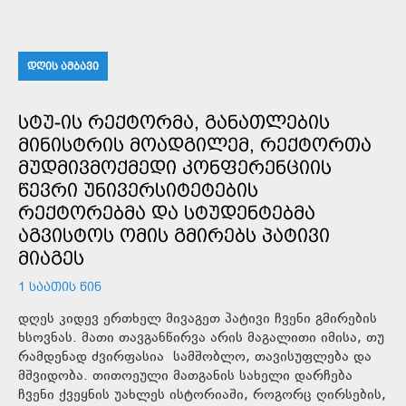
ᲓᲦᲘᲡ ᲐᲛᲑᲐᲕᲘ
ᲡᲢᲣ-ᲘᲡ ᲠᲔᲥᲢᲝᲠᲛᲐ, ᲒᲐᲜᲐᲗᲚᲔᲑᲘᲡ
ᲛᲘᲜᲘᲡᲢᲠᲘᲡ ᲛᲝᲐᲓᲒᲘᲚᲔᲛ, ᲠᲔᲥᲢᲝᲠᲗᲐ
ᲛᲣᲓᲛᲘᲕᲛᲝᲥᲛᲔᲓᲘ ᲙᲝᲜᲤᲔᲠᲔᲜᲪᲘᲘᲡ
ᲬᲔᲕᲠᲘ ᲣᲜᲘᲕᲔᲠᲡᲘᲢᲔᲢᲔᲑᲘᲡ
ᲠᲔᲥᲢᲝᲠᲔᲑᲛᲐ ᲓᲐ ᲡᲢᲣᲓᲔᲜᲢᲔᲑᲛᲐ
ᲐᲒᲕᲘᲡᲢᲝᲡ ᲝᲛᲘᲡ ᲒᲛᲘᲠᲔᲑᲡ ᲞᲐᲢᲘᲕᲘ
ᲛᲘᲐᲒᲔᲡ
1 ᲡᲐᲐᲗᲘᲡ ᲬᲘᲜ
დღეს კიდევ ერთხელ მივაგეთ პატივი ჩვენი გმირების
ხსოვნას. მათი თავგანწირვა არის მაგალითი იმისა, თუ
რამდენად ძვირფასია სამშობლო, თავისუფლება და
მშვიდობა. თითოეული მათგანის სახელი დარჩება
ჩვენი ქვეყნის უახლეს ისტორიაში, როგორც ღირსების,