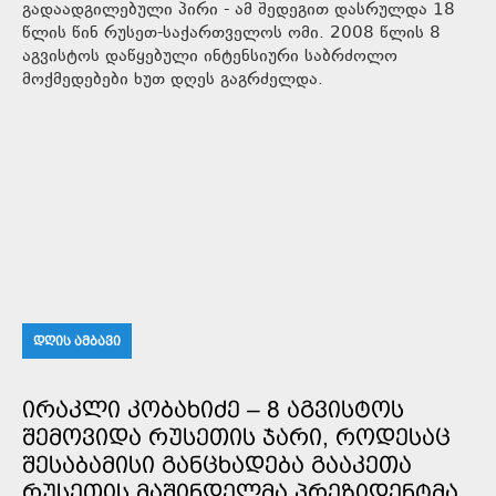
გადაადგილებული პირი - ამ შედეგით დასრულდა 18
წლის წინ რუსეთ-საქართველოს ომი. 2008 წლის 8
აგვისტოს დაწყებული ინტენსიური საბრძოლო
მოქმედებები ხუთ დღეს გაგრძელდა.
ᲓᲦᲘᲡ ᲐᲛᲑᲐᲕᲘ
ᲘᲠᲐᲙᲚᲘ ᲙᲝᲑᲐᲮᲘᲫᲔ – 8 ᲐᲒᲕᲘᲡᲢᲝᲡ
ᲨᲔᲛᲝᲕᲘᲓᲐ ᲠᲣᲡᲔᲗᲘᲡ ᲯᲐᲠᲘ, ᲠᲝᲓᲔᲡᲐᲪ
ᲨᲔᲡᲐᲑᲐᲛᲘᲡᲘ ᲒᲐᲜᲪᲮᲐᲓᲔᲑᲐ ᲒᲐᲐᲙᲔᲗᲐ
ᲠᲣᲡᲔᲗᲘᲡ ᲛᲐᲨᲘᲜᲓᲔᲚᲛᲐ ᲞᲠᲔᲖᲘᲓᲔᲜᲢᲛᲐ,