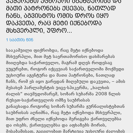
ᲕᲣᲧᲣᲠᲔᲑᲗ ᲣᲪᲮᲝᲣᲠᲘ ᲐᲒᲔᲜᲢᲣᲠᲘᲡᲐ ᲓᲐ
ᲛᲐᲗᲘ ᲞᲐᲢᲠᲝᲜᲔᲑᲡ ᲥᲪᲔᲕᲐᲡ, ᲜᲐᲗᲚᲐᲓ
ᲩᲐᲜᲡ, ᲐᲒᲕᲘᲡᲢᲝᲡ ᲝᲛᲘᲡ ᲓᲠᲝᲡ ᲘᲧᲝ
ᲓᲐᲙᲕᲔᲗᲐ, ᲠᲐᲪ ᲛᲔᲢᲘ ᲘᲥᲜᲔᲑᲝᲓᲐ
ᲛᲡᲮᲕᲔᲠᲞᲚᲘ, ᲣᲤᲠᲝ...
1 ᲡᲐᲐᲗᲘᲡ ᲬᲘᲜ
სააკაშვილი ფიქრობდა, რაც მეტი იქნებოდა
მსხვერპლი, მით მეტ საერთაშორისო დახმარებას
მიიღებდა საქართველო, მაგრამ დღეს როდესაც
ვუყურებთ, როგორ იქცევიან საქართველოში მოქმედი
უცხოური აგენტურა და მათი პატრონები, ნათლად
ჩანს, რომ ეს იყო გარედან მიღებული დაკვეთა, – ამის
შესახებ პარლამენტის ვიცე-სპიკერმა, „ხალხის
ძალის“ თავმჯდომარემ, სოზარ სუბარმა 2008 წლის
რუსეთ-საქართველოს ომზე საუბრისას
განაცხადა.როგორც სოზარ სუბარმა ჟურნალისტებთან
საუბრისას აღნიშნა, რაც მეტი იქნებოდა მსხვერპლი,
მით უფრო ძნელი იქნებოდა შერიგება ქართველებსა
და ოსებს, ქართველებსა და აფხაზებს შორის,
შესაბამისად, გაცილებით მარტივია უცხოური ძალების