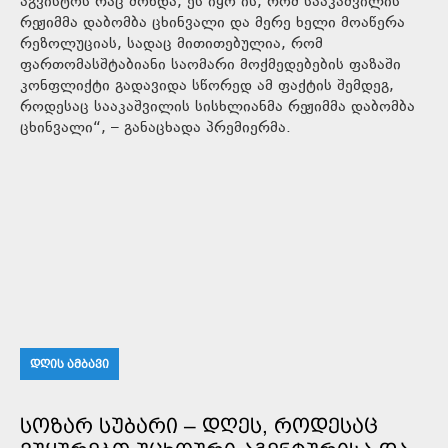
აგვისტოს რაც მოხდა, ეს იყო ის, რომ სააკაშვილის
რეჟიმმა დაბომბა ცხინვალი და მერე ხელი მოაწერა
რეზოლუციას, სადაც მითითებულია, რომ
ფართომასშტაბიანი საომარი მოქმედებების ფაზაში
კონფლიქტი გადავიდა სწორედ ამ ფაქტის შემდეგ,
როდესაც სააკაშვილის სისხლიანმა რეჟიმმა დაბომბა
ცხინვალი“, – განაცხადა პრემიერმა.
ᲓᲦᲘᲡ ᲐᲛᲑᲐᲕᲘ
ᲡᲝᲖᲐᲠ ᲡᲣᲑᲐᲠᲘ – ᲓᲦᲔᲡ, ᲠᲝᲓᲔᲡᲐᲪ