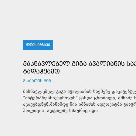
ᲓᲦᲘᲡ ᲐᲛᲑᲐᲕᲘ
ᲛᲐᲡᲬᲐᲕᲚᲔᲑᲔᲚ ᲒᲘᲒᲐ ᲐᲕᲐᲚᲘᲐᲜᲘᲡ ᲡᲐᲥ
ᲒᲐᲓᲐᲰᲧᲐᲕᲗ
8 ᲡᲐᲐᲗᲘᲡ ᲬᲘᲜ
მასწავლებელ გიგა ავალიანის საქმეზე დაკავებუ
"ინტერპრესნიუსისთვის" გახდა ცნობილი, იმნაძე
აკავებდნენ.მანამდე ნია იმნაძის ადვოკატმა გაა
პოლიცია. ადგილზე ხმაურიც იყო.