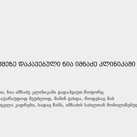
ᲛᲔᲖᲔ ᲓᲐᲙᲐᲕᲔᲑᲣᲚᲘ ᲜᲘᲐ ᲘᲛᲜᲐᲫᲔ ᲙᲚᲘᲜᲘᲙᲐᲨᲘ
ლი, ნია იმნაძე კლინიკაში გადაჰყავთ.როგორც
 სავარაუდოდ შეუძლოდ, მაშინ გახდა, როდესაც მას
ვრცელა კადრები, სადაც ჩანს, იმნაძის სახლთან მობილიზებ