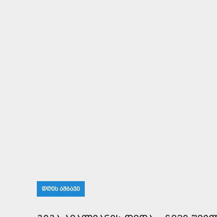
ᲓᲦᲘᲡ ᲐᲛᲑᲐᲕᲘ