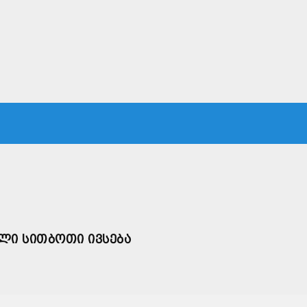
ᲙᲐ
ᲡᲐᲛᲐᲠᲗᲐᲚᲘ
ᲔᲙᲝᲜᲝᲛᲘᲙᲐ
ᲗᲐᲕᲓᲐᲪᲕᲐ
ᲛᲡᲝᲤᲚᲘᲝ
ᲣᲚᲘ ᲡᲘᲗᲑᲝᲗᲘ ᲘᲕᲡᲔᲑᲐ